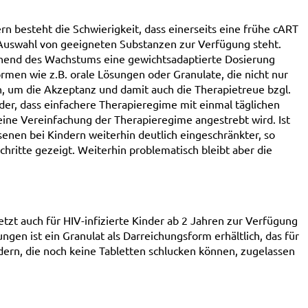
rn besteht die Schwierigkeit, dass einerseits eine frühe cART
 Auswahl von geeigneten Substanzen zur Verfügung steht.
chend des Wachstums eine gewichtsadaptierte Dosierung
men wie z.B. orale Lösungen oder Granulate, die nicht nur
n, um die Akzeptanz und damit auch die Therapietreue bzgl.
nder, dass einfachere Therapieregime mit einmal täglichen
eine Vereinfachung der Therapieregime angestrebt wird. Ist
nen bei Kindern weiterhin deutlich eingeschränkter, so
chritte gezeigt. Weiterhin problematisch bleibt aber die
jetzt auch für HIV-infizierte Kinder ab 2 Jahren zur Verfügung
gen ist ein Granulat als Darreichungsform erhältlich, das für
ndern, die noch keine Tabletten schlucken können, zugelassen