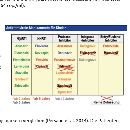
564 cop./ml).
,
s
e
smarkern verglichen (Persaud et al. 2014). Die Patienten