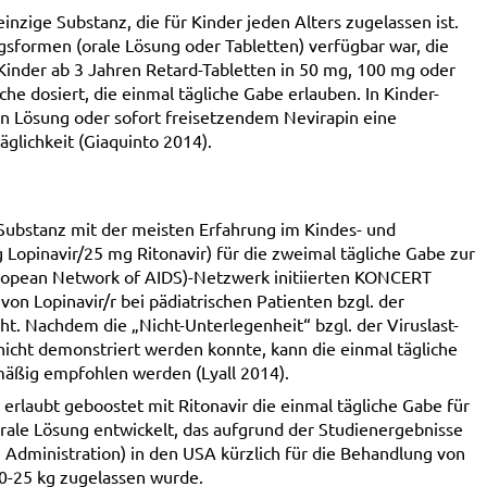
inzige Substanz, die für Kinder jeden Alters zugelassen ist.
gsformen (orale Lösung oder Tabletten) verfügbar war, die
r Kinder ab 3 Jahren Retard-Tabletten in 50 mg, 100 mg oder
he dosiert, die einmal tägliche Gabe erlauben. In Kinder-
en Lösung oder sofort freisetzendem Nevirapin eine
glichkeit (Giaquinto 2014).
e Substanz mit der meisten Erfahrung im Kindes- und
 Lopinavir/25 mg Ritonavir) für die zweimal tägliche Gabe zur
opean Network of AIDS)-Netzwerk initiierten KONCERT
on Lopinavir/r bei pädiatrischen Patienten bzgl. der
t. Nachdem die „Nicht-Unterlegenheit“ bzgl. der Viruslast-
 nicht demonstriert werden konnte, kann die einmal tägliche
emäßig empfohlen werden (Lyall 2014).
d erlaubt geboostet mit Ritonavir die einmal tägliche Gabe für
rale Lösung entwickelt, das aufgrund der Studienergebnisse
 Administration) in den USA kürzlich für die Behandlung von
0-25 kg zugelassen wurde.