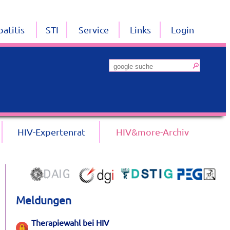
atitis
STI
Service
Links
Login
HIV-Expertenrat
HIV&more-Archiv
Meldungen
Therapiewahl bei HIV