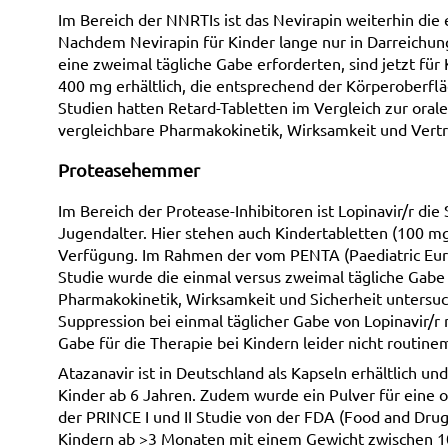
Im Bereich der NNRTIs ist das Nevirapin weiterhin die e
Nachdem Nevirapin für Kinder lange nur in Darreichun
eine zweimal tägliche Gabe erforderten, sind jetzt fü
400 mg erhältlich, die entsprechend der Körperoberfläc
Studien hatten Retard-Tabletten im Vergleich zur oral
vergleichbare Pharmakokinetik, Wirksamkeit und Verträ
Proteasehemmer
Im Bereich der Protease-Inhibitoren ist Lopinavir/r di
Jugendalter. Hier stehen auch Kindertabletten (100 mg
Verfügung. Im Rahmen der vom PENTA (Paediatric Eur
Studie wurde die einmal versus zweimal tägliche Gabe v
Pharmakokinetik, Wirksamkeit und Sicherheit untersuch
Suppression bei einmal täglicher Gabe von Lopinavir/r
Gabe für die Therapie bei Kindern leider nicht routin
Atazanavir ist in Deutschland als Kapseln erhältlich un
Kinder ab 6 Jahren. Zudem wurde ein Pulver für eine o
der PRINCE I und II Studie von der FDA (Food and Drug
Kindern ab >3 Monaten mit einem Gewicht zwischen 1