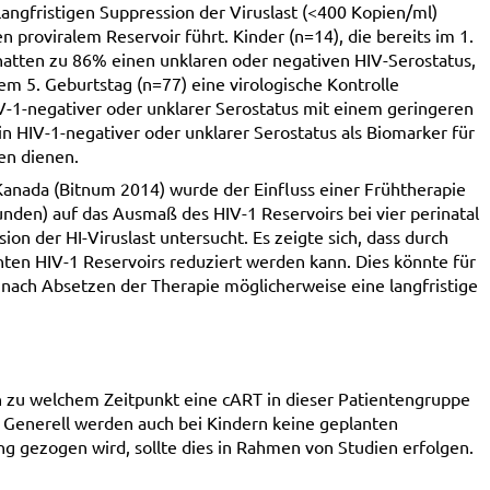
 langfristigen Suppression der Viruslast (<400 Kopien/ml)
n proviralem Reservoir führt. Kinder (n=14), die bereits im 1.
 hatten zu 86% einen unklaren oder negativen HIV-Serostatus,
em 5. Geburtstag (n=77) eine virologische Kontrolle
IV-1-negativer oder unklarer Serostatus mit einem geringeren
ein HIV-1-negativer oder unklarer Serostatus als Biomarker für
ten dienen.
 Kanada (Bitnum 2014) wurde der Einfluss einer Frühtherapie
den) auf das Ausmaß des HIV-1 Reservoirs bei vier perinatal
on der HI-Viruslast untersucht. Es zeigte sich, dass durch
nten HIV-1 Reservoirs reduziert werden kann. Dies könnte für
h nach Absetzen der Therapie möglicherweise eine langfristige
n zu welchem Zeitpunkt eine cART in dieser Patientengruppe
 Generell werden auch bei Kindern keine geplanten
 gezogen wird, sollte dies in Rahmen von Studien erfolgen.