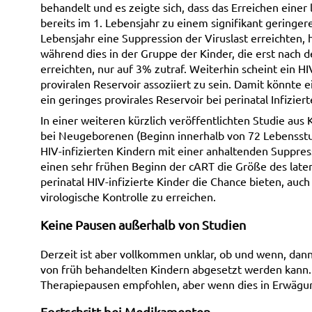
behandelt und es zeigte sich, dass das Erreichen einer
bereits im 1. Lebensjahr zu einem signifikant geringere
Lebensjahr eine Suppression der Viruslast erreichten,
während dies in der Gruppe der Kinder, die erst nach d
erreichten, nur auf 3% zutraf. Weiterhin scheint ein H
proviralen Reservoir assoziiert zu sein. Damit könnte 
ein geringes provirales Reservoir bei perinatal Infizier
In einer weiteren kürzlich veröffentlichten Studie aus
bei Neugeborenen (Beginn innerhalb von 72 Lebensstun
HIV-infizierten Kindern mit einer anhaltenden Suppressi
einen sehr frühen Beginn der cART die Größe des late
perinatal HIV-infizierte Kinder die Chance bieten, auc
virologische Kontrolle zu erreichen.
Keine Pausen außerhalb von Studien
Derzeit ist aber vollkommen unklar, ob und wenn, dan
von früh behandelten Kindern abgesetzt werden kann.
Therapiepausen empfohlen, aber wenn dies in Erwägung
Fortschritt bei Medikamenten