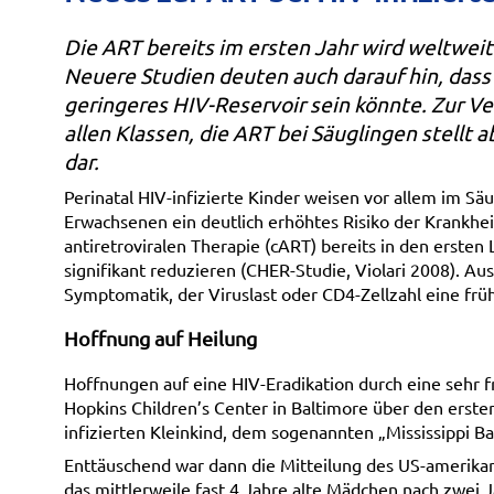
Die ART bereits im ersten Jahr wird weltwei
Neuere Studien deuten auch darauf hin, dass 
geringeres HIV-Reservoir sein könnte. Zur 
allen Klassen, die ART bei Säuglingen stell
dar.
Perinatal HIV-infizierte Kinder weisen vor allem im Sä
Erwachsenen ein deutlich erhöhtes Risiko der Krankhei
antiretroviralen Therapie (cART) bereits in den ersten
signifikant reduzieren (CHER-Studie, Violari 2008). A
Symptomatik, der Viruslast oder CD4-Zellzahl eine fr
Hoffnung auf Heilung
Hoffnungen auf eine HIV-Eradikation durch eine sehr
Hopkins Children’s Center in Baltimore über den ersten
infizierten Kleinkind, dem sogenannten „Mississippi B
Enttäuschend war dann die Mitteilung des US-amerikanis
das mittlerweile fast 4 Jahre alte Mädchen nach zwei 