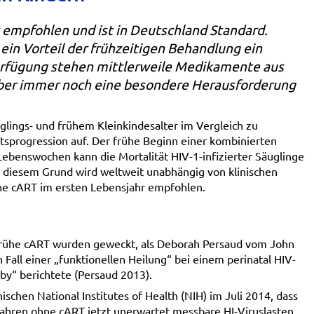
t empfohlen und ist in Deutschland Standard.
ein Vorteil der frühzeitigen Behandlung ein
Verfügung stehen mittlerweile Medikamente aus
t aber immer noch eine besondere Herausforderung
uglings- und frühem Kleinkindesalter im Vergleich zu
tsprogression auf. Der frühe Beginn einer kombinierten
 Lebenswochen kann die Mortalität HIV-1-infizierter Säuglinge
us diesem Grund wird weltweit unabhängig von klinischen
ühe cART im ersten Lebensjahr empfohlen.
 frühe cART wurden geweckt, als Deborah Persaud vom John
 Fall einer „funktionellen Heilung“ bei einem perinatal HIV-
aby“ berichtete (Persaud 2013).
chen National Institutes of Health (NIH) im Juli 2014, dass
Jahren ohne cART jetzt unerwartet messbare HI-Viruslasten