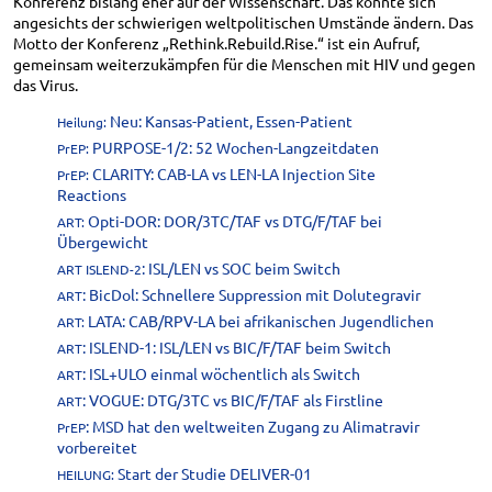
Konferenz bislang eher auf der Wissenschaft. Das könnte sich
angesichts der schwierigen weltpolitischen Umstände ändern. Das
Motto der Konferenz „Rethink.Rebuild.Rise.“ ist ein Aufruf,
gemeinsam weiterzukämpfen für die Menschen mit HIV und gegen
das Virus.
Neu: Kansas-Patient, Essen-Patient
Heilung:
PURPOSE-1/2: 52 Wochen-Langzeitdaten
PrEP:
CLARITY: CAB-LA vs LEN-LA Injection Site
PrEP:
Reactions
Opti-DOR: DOR/3TC/TAF vs DTG/F/TAF bei
ART:
Übergewicht
:
ISL/LEN vs SOC beim Switch
ART ISLEND-2
:
BicDol: Schnellere Suppression mit Dolutegravir
ART
LATA: CAB/RPV-LA bei afrikanischen Jugendlichen
ART:
:
ISLEND-1: ISL/LEN vs BIC/F/TAF beim Switch
ART
:
ISL+ULO einmal wöchentlich als Switch
ART
:
VOGUE: DTG/3TC vs BIC/F/TAF als Firstline
ART
: MSD hat den weltweiten Zugang zu Alimatravir
PrEP
vorbereitet
Start der Studie DELIVER-01
HEILUNG: