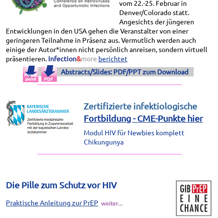
vom 22.-25. Februar in
Denver/Colorado statt.
Angesichts der jüngeren
Entwicklungen in den USA gehen die Veranstalter von einer
geringeren Teilnahme in Präsenz aus. Vermutlich werden auch
einige der Autor*innen nicht persönlich anreisen, sondern virtuell
präsentieren.
Infection
&
more
berichtet
Abstracts/Slides: PDF/PPT zum Download
Zertifizierte infektiologische
Fortbildung - CME-Punkte hier
Modul HIV für Newbies komplett
Chikungunya
Die Pille zum Schutz vor HIV
Praktische Anleitung zur PrEP