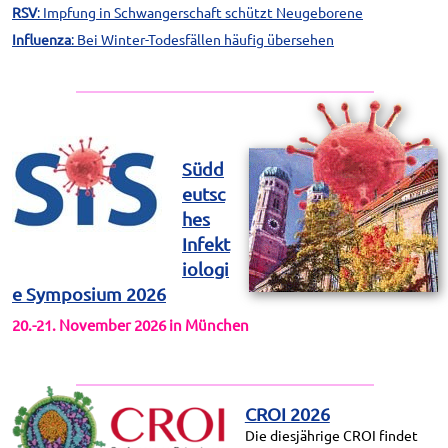
RSV
: Impfung in Schwangerschaft schützt Neugeborene
Influenza
: Bei Winter-Todesfällen häufig übersehen
Südd
eutsc
hes
Infekt
iologi
e Symposium 2026
20.-21. November 2026 in München
CROI 2026
Die diesjährige CROI findet