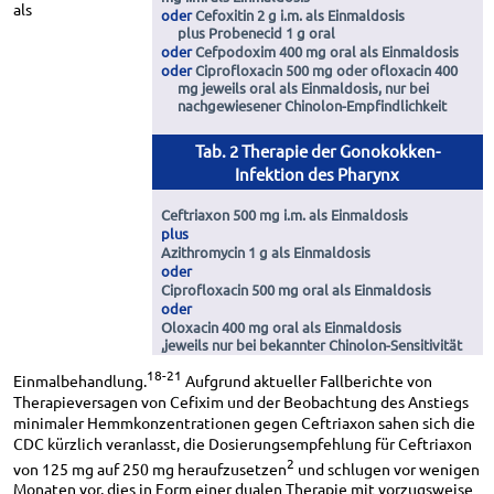
als
oder
Cefoxitin 2 g i.m. als Einmaldosis
plus Probenecid 1 g oral
oder
Cefpodoxim 400 mg oral als Einmaldosis
oder
Ciprofloxacin 500 mg oder ofloxacin 400
mg jeweils oral als Einmaldosis, nur bei
nachgewiesener Chinolon-Empfindlichkeit
Tab. 2 Therapie der Gonokokken-
Infektion des Pharynx
Ceftriaxon 500 mg i.m. als Einmaldosis
plus
Azithromycin 1 g als Einmaldosis
oder
Ciprofloxacin 500 mg oral als Einmaldosis
oder
Oloxacin 400 mg oral als Einmaldosis
,jeweils nur bei bekannter Chinolon-Sensitivität
18-21
Einmalbehandlung.
Aufgrund aktueller Fallberichte von
Therapieversagen von Cefixim und der Beobachtung des Anstiegs
minimaler Hemmkonzentrationen gegen Ceftriaxon sahen sich die
CDC kürzlich veranlasst, die Dosierungsempfehlung für Ceftriaxon
2
von 125 mg auf 250 mg heraufzusetzen
und schlugen vor wenigen
Monaten vor, dies in Form einer dualen Therapie mit vorzugsweise