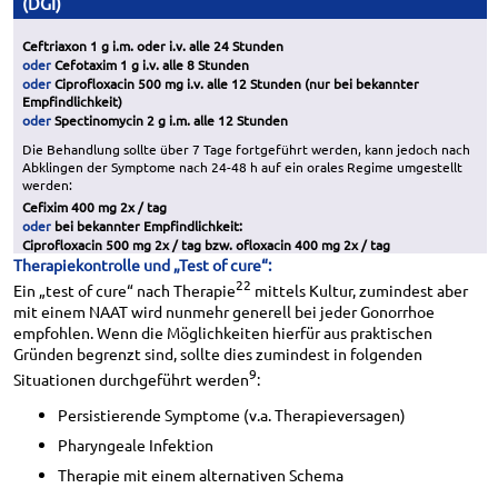
(DGI)
Ceftriaxon 1 g i.m. oder i.v. alle 24 Stunden
oder
Cefotaxim 1 g i.v. alle 8 Stunden
oder
Ciprofloxacin 500 mg i.v. alle 12 Stunden (nur bei bekannter
Empfindlichkeit)
oder
Spectinomycin 2 g i.m. alle 12 Stunden
Die Behandlung sollte über 7 Tage fortgeführt werden, kann jedoch nach
Abklingen der Symptome nach 24-48 h auf ein orales Regime umgestellt
werden:
Cefixim 400 mg 2x / tag
oder
bei bekannter Empfindlichkeit:
Ciprofloxacin 500 mg 2x / tag bzw. ofloxacin 400 mg 2x / tag
Therapiekontrolle und „Test of cure“:
22
Ein „test of cure“ nach Therapie
mittels Kultur, zumindest aber
mit einem NAAT wird nunmehr generell bei jeder Gonorrhoe
empfohlen. Wenn die Möglichkeiten hierfür aus praktischen
Gründen begrenzt sind, sollte dies zumindest in folgenden
9
Situationen durchgeführt werden
:
Persistierende Symptome (v.a. Therapieversagen)
Pharyngeale Infektion
Therapie mit einem alternativen Schema