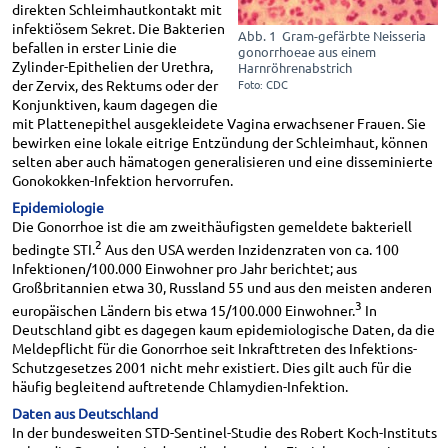
direkten Schleimhautkontakt mit
infektiösem Sekret. Die Bakterien
Abb. 1 Gram-gefärbte Neisseria
befallen in erster Linie die
gonorrhoeae aus einem
Zylinder-Epithelien der Urethra,
Harnröhrenabstrich
der Zervix, des Rektums oder der
Foto: CDC
Konjunktiven, kaum dagegen die
mit Plattenepithel ausgekleidete Vagina erwachsener Frauen. Sie
bewirken eine lokale eitrige Entzündung der Schleimhaut, können
selten aber auch hämatogen generalisieren und eine disseminierte
Gonokokken-Infektion hervorrufen.
Epidemiologie
Die Gonorrhoe ist die am zweithäufigsten gemeldete bakteriell
2
bedingte STI.
Aus den USA werden Inzidenzraten von ca. 100
Infektionen/100.000 Einwohner pro Jahr berichtet; aus
Großbritannien etwa 30, Russland 55 und aus den meisten anderen
3
europäischen Ländern bis etwa 15/100.000 Einwohner.
In
Deutschland gibt es dagegen kaum epidemiologische Daten, da die
Meldepflicht für die Gonorrhoe seit Inkrafttreten des Infektions-
Schutzgesetzes 2001 nicht mehr existiert. Dies gilt auch für die
häufig begleitend auftretende Chlamydien-Infektion.
Daten aus Deutschland
In der bundesweiten STD-Sentinel-Studie des Robert Koch-Instituts