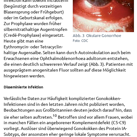
Infektion kann sowohl intrauterin
(begünstigt durch vorzeitigen
Blasensprung oder Frühgeburt)
oder im Geburtskanal erfolgen.
Zur Prophylaxe wurden früher
silbernitrathaltige Augentropfen
(Credé-Prophylaxe) eingesetzt.
Abb. 3 Okulare Gonorrhoe
Heute gibt man eine
Foto: CDC
Eythromycin- oder Tetracyclin-
haltige Augensalbe. Selten kann durch Autoinokulation auch beim
Erwachsenen eine Ophthalmoblenorrhoea adultorum entstehen,
die einen deutlich schwereren Verlauf zeigt (Abb. 3). Patienten mit
ausgeprägtem anogenitalen Fluor sollten auf diese Möglichkeit
hingewiesen werden.
Disseminierte Infektion
Verlässliche Daten zur Häufigkeit komplizierter Gonokokken-
Infektionen sind in den letzten Jahren nicht publiziert worden,
Beobachtungen aus Großbritannien deuten jedoch darauf hin, dass
10
sie eher selten auftreten.
Betroffen sind vor allem Frauen, wobei
in manchen Fällen ein angeborener Komplementdefekt (C5-C9)
vorliegt. Auslöser sind überwiegend Gonokokken des Protein IA-
Subtyps, der ansonsten eher geringe lokale Symptome verursacht.