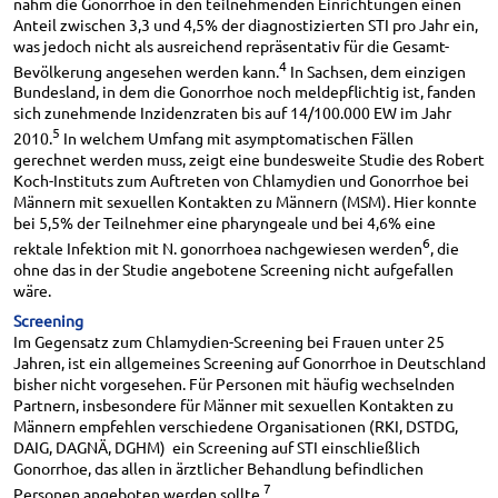
nahm die Gonorrhoe in den teilnehmenden Einrichtungen einen
Anteil zwischen 3,3 und 4,5% der diagnostizierten STI pro Jahr ein,
was jedoch nicht als ausreichend repräsentativ für die Gesamt-
4
Bevölkerung angesehen werden kann.
In Sachsen, dem einzigen
Bundesland, in dem die Gonorrhoe noch meldepflichtig ist, fanden
sich zunehmende Inzidenzraten bis auf 14/100.000 EW im Jahr
5
2010.
In welchem Umfang mit asymptomatischen Fällen
gerechnet werden muss, zeigt eine bundesweite Studie des Robert
Koch-Instituts zum Auftreten von Chlamydien und Gonorrhoe bei
Männern mit sexuellen Kontakten zu Männern (MSM). Hier konnte
bei 5,5% der Teilnehmer eine pharyngeale und bei 4,6% eine
6
rektale Infektion mit N. gonorrhoea nachgewiesen werden
, die
ohne das in der Studie angebotene Screening nicht aufgefallen
wäre.
Screening
Im Gegensatz zum Chlamydien-Screening bei Frauen unter 25
Jahren, ist ein allgemeines Screening auf Gonorrhoe in Deutschland
bisher nicht vorgesehen. Für Personen mit häufig wechselnden
Partnern, insbesondere für Männer mit sexuellen Kontakten zu
Männern empfehlen verschiedene Organisationen (RKI, DSTDG,
DAIG, DAGNÄ, DGHM) ein Screening auf STI einschließlich
Gonorrhoe, das allen in ärztlicher Behandlung befindlichen
7
Personen angeboten werden sollte.