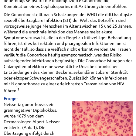
neuerdings selbst für die unkomplizierte Gonorrhoe die
Kombination eines Cephalosporins mit Azithromycin empfohlen.
Die Gonorrhoe stellt nach Schätzungen der WHO die dritthäufigste
sexuell übertragbare Infektion (STI) der Welt dar. Betroffen sind
vorzugsweise junge Menschen im Alter zwischen 15 und 25 Jahren.
Während die urethrale Infektion des Mannes meist akute
Symptome verursacht, die in der Regel zu frühzeitiger Behandlung
führen, ist dies bei rektalen und pharyngealen Infektionen meist
nicht der Fall, so dass sie vielfach nicht erkannt werden. Bei Frauen
verläuft die Gonorrhoe häufig asymptomatisch, was das Risiko
aufsteigender Infektionen begünstigt. Die Gonorrhoe ist neben der
Chlamydieninfektion eine wesentliche Ursache chronischer
Entzündungen des kleinen Beckens, sekundärer tubarer Sterilität
oder ektoper Schwangerschaften. Zusätzlich können Infektionen
mit N.gonorrhoeae zu einer erleichterten Transmission von HIV
1
führen.
Erreger
Neisseria gonorrhoeae, ein
gramnegativer Diplokokkus,
wurde 1879 von dem
Dermatologen Albert Neisser
entdeckt (Abb. 1). Die
Übertragung erfolgt durch