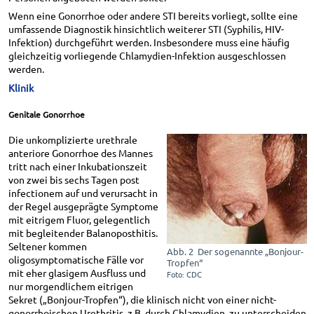
Wenn eine Gonorrhoe oder andere STI bereits vorliegt, sollte eine
umfassende Diagnostik hinsichtlich weiterer STI (Syphilis, HIV-
Infektion) durchgeführt werden. Insbesondere muss eine häufig
gleichzeitig vorliegende Chlamydien-Infektion ausgeschlossen
werden.
Klinik
Genitale Gonorrhoe
Die unkomplizierte urethrale
anteriore Gonorrhoe des Mannes
tritt nach einer Inkubationszeit
von zwei bis sechs Tagen post
infectionem auf und verursacht in
der Regel ausgeprägte Symptome
mit eitrigem Fluor, gelegentlich
mit begleitender Balanoposthitis.
Seltener kommen
Abb. 2 Der sogenannte „Bonjour-
oligosymptomatische Fälle vor
Tropfen“
mit eher glasigem Ausfluss und
Foto: CDC
nur morgendlichem eitrigen
Sekret („Bonjour-Tropfen“), die klinisch nicht von einer nicht-
gonorrhoischen Urethritis, z.B. durch Chlamydien, zu unterscheiden