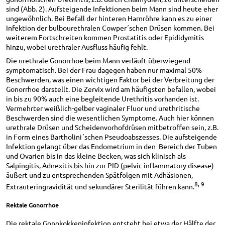
sind (Abb. 2). Aufsteigende Infektionen beim Mann sind heute eher
ungewöhnlich. Bei Befall der hinteren Harnröhre kann es zu einer
Infektion der bulbourethralen Cowper´schen Drüsen kommen. Bei
weiterem Fortschreiten kommen Prostatitis oder Epididymitis
hinzu, wobei urethraler Ausfluss häufig fehlt.
Die urethrale Gonorrhoe beim Mann verläuft überwiegend
symptomatisch. Bei der Frau dagegen haben nur maximal 50%
Beschwerden, was einen wichtigen Faktor bei der Verbreitung der
Gonorrhoe darstellt. Die Zervix wird am häufigsten befallen, wobei
in bis zu 90% auch eine begleitende Urethritis vorhanden ist.
Vermehrter weißlich-gelber vaginaler Fluor und urethritische
Beschwerden sind die wesentlichen Symptome. Auch hier können
urethrale Drüsen und Scheidenvorhofdrüsen mitbetroffen sein, z.B.
in Form eines Bartholini´schen Pseudoabszesses. Die aufsteigende
Infektion gelangt über das Endometrium in den Bereich der Tuben
und Ovarien bis in das kleine Becken, was sich klinisch als
Salpingitis, Adnexitis bis hin zur PID (pelvic inflammatory disease)
äußert und zu entsprechenden Spätfolgen mit Adhäsionen,
8, 9
Extrauteringravidität und sekundärer Sterilität führen kann.
Rektale Gonorrhoe
Die rektale Gonokokkeninfektion entsteht bei etwa der Hälfte der