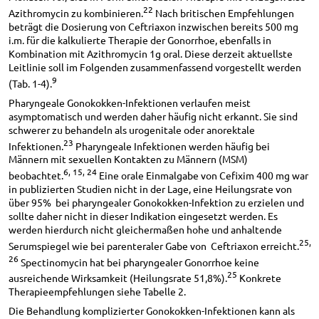
22
Azithromycin zu kombinieren.
Nach britischen Empfehlungen
beträgt die Dosierung von Ceftriaxon inzwischen bereits 500 mg
i.m. für die kalkulierte Therapie der Gonorrhoe, ebenfalls in
Kombination mit Azithromycin 1g oral. Diese derzeit aktuellste
Leitlinie soll im Folgenden zusammenfassend vorgestellt werden
9
(Tab. 1-4).
Pharyngeale Gonokokken-Infektionen verlaufen meist
asymptomatisch und werden daher häufig nicht erkannt. Sie sind
schwerer zu behandeln als urogenitale oder anorektale
23
Infektionen.
Pharyngeale Infektionen werden häufig bei
Männern mit sexuellen Kontakten zu Männern (MSM)
6, 15, 24
beobachtet.
Eine orale Einmalgabe von Cefixim 400 mg war
in publizierten Studien nicht in der Lage, eine Heilungsrate von
über 95% bei pharyngealer Gonokokken-Infektion zu erzielen und
sollte daher nicht in dieser Indikation eingesetzt werden. Es
werden hierdurch nicht gleichermaßen hohe und anhaltende
25,
Serumspiegel wie bei parenteraler Gabe von Ceftriaxon erreicht.
26
Spectinomycin hat bei pharyngealer Gonorrhoe keine
25
ausreichende Wirksamkeit (Heilungsrate 51,8%).
Konkrete
Therapieempfehlungen siehe Tabelle 2.
Die Behandlung komplizierter Gonokokken-Infektionen kann als