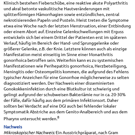
Klinisch bestehen Fieberschübe, eine reaktive akute Polyarthritis
und akral betonte vaskulitische Hautveränderungen mit
splitterförmigen Hämorrhagien sowie entzündlichen, zentral
nekrotisierenden Papeln und Pusteln. Meist treten die Symptome
etwa eine Woche nach der letzten Menstruation, einer Entbindung
oder einem Abort auf. Einzelne Gelenkschwellungen mit Erguss
entwickeln sich bei einem Drittel der Patienten erst im späteren
Verlauf, häufig im Bereich der Hand- und Sprunggelenke oder
größerer Gelenke, z.B. der Knie. Letztere können auch als einzige
Manifestation meist einseitig im Sinne einer Monarthritis
gonorrhoica betroffen sein. Weiterhin kann es zu systemischen
Manifestationen wie Perihepatitis gonorrhoica, Herzbeteiligung,
Meningitis oder Osteomyelitis kommen, die aufgrund des Fehlens
typischer Anzeichen für eine Gonorrhoe möglicherweise zu selten
diagnostiziert werden. Der Nachweis einer disseminierten
Gonokokkeninfektion durch eine Blutkultur ist schwierig und
gelingt aufgrund der schubweisen Bakteriämie nur in ca. 20-30%
der Fälle, dafür häufig aus dem primären Infektionsort. Daher
sollten bei Verdacht auf eine DGI auch bei fehlender lokaler
Symptomatik Abstriche aus dem Genito-Analbereich und aus dem
8
Pharynx untersucht werden.
Nachweis
Mikroskopischer Nachweis:
Ein Ausstrichpräparat, nach Gram