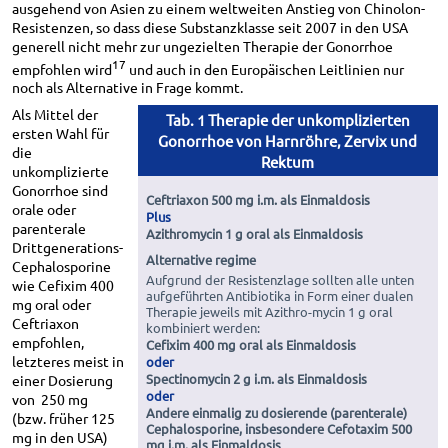
ausgehend von Asien zu einem weltweiten Anstieg von Chinolon-
Resistenzen, so dass diese Substanzklasse seit 2007 in den USA
generell nicht mehr zur ungezielten Therapie der Gonorrhoe
17
empfohlen wird
und auch in den Europäischen Leitlinien nur
noch als Alternative in Frage kommt.
Als Mittel der
Tab. 1 Therapie der unkomplizierten
ersten Wahl für
Gonorrhoe von Harnröhre, Zervix und
die
Rektum
unkomplizierte
Gonorrhoe sind
Ceftriaxon 500 mg i.m. als Einmaldosis
orale oder
Plus
parenterale
Azithromycin 1 g oral als Einmaldosis
Drittgenerations-
Alternative regime
Cephalosporine
Aufgrund der Resistenzlage sollten alle unten
wie Cefixim 400
aufgeführten Antibiotika in Form einer dualen
mg oral oder
Therapie jeweils mit Azithro-mycin 1 g oral
Ceftriaxon
kombiniert werden:
empfohlen,
Cefixim 400 mg oral als Einmaldosis
letzteres meist in
oder
Spectinomycin 2 g i.m. als Einmaldosis
einer Dosierung
oder
von 250 mg
Andere einmalig zu dosierende (parenterale)
(bzw. früher 125
Cephalosporine, insbesondere Cefotaxim 500
mg in den USA)
mg i.m. als Einmaldosis