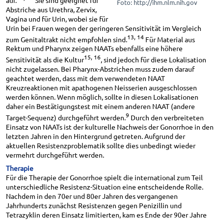
Foto: http://ihm.nlm.nih.gov
Abstriche aus Urethra, Zervix,
Vagina und für Urin, wobei sie für
Urin bei Frauen wegen der geringeren Sensitivität im Vergleich
13, 14
zum Genitaltrakt nicht empfohlen sind.
Für Material aus
Rektum und Pharynx zeigen NAATs ebenfalls eine höhere
15, 16
Sensitivität als die Kultur
, sind jedoch für diese Lokalisation
nicht zugelassen. Bei Pharynx-Abstrichen muss zudem darauf
geachtet werden, dass mit dem verwendeten NAAT
Kreuzreaktionen mit apathogenen Neisserien ausgeschlossen
werden können. Wenn möglich, sollte in diesen Lokalisationen
daher ein Bestätigungstest mit einem anderen NAAT (andere
9
Target-Sequenz) durchgeführt werden.
Durch den verbreiteten
Einsatz von NAATs ist der kulturelle Nachweis der Gonorrhoe in den
letzten Jahren in den Hintergrund getreten. Aufgrund der
aktuellen Resistenzproblematik sollte dies unbedingt wieder
vermehrt durchgeführt werden.
Therapie
Für die Therapie der Gonorrhoe spielt die international zum Teil
unterschiedliche Resistenz-Situation eine entscheidende Rolle.
Nachdem in den 70er und 80er Jahren des vergangenen
Jahrhunderts zunächst Resistenzen gegen Penizillin und
Tetrazyklin deren Einsatz limitierten, kam es Ende der 90er Jahre