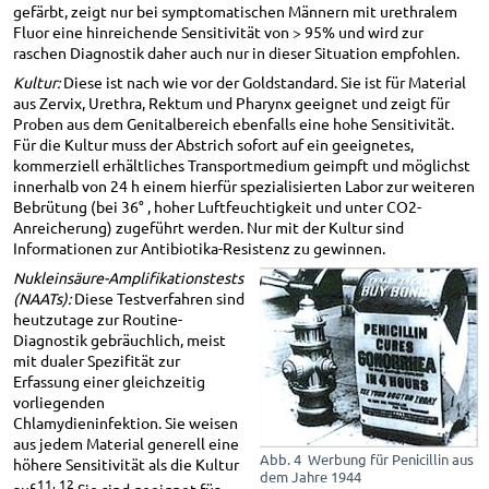
gefärbt, zeigt nur bei symptomatischen Männern mit urethralem
Fluor eine hinreichende Sensitivität von > 95% und wird zur
raschen Diagnostik daher auch nur in dieser Situation empfohlen.
Kultur:
Diese ist nach wie vor der Goldstandard. Sie ist für Material
aus Zervix, Urethra, Rektum und Pharynx geeignet und zeigt für
Proben aus dem Genitalbereich ebenfalls eine hohe Sensitivität.
Für die Kultur muss der Abstrich sofort auf ein geeignetes,
kommerziell erhältliches Transportmedium geimpft und möglichst
innerhalb von 24 h einem hierfür spezialisierten Labor zur weiteren
Bebrütung (bei 36° , hoher Luftfeuchtigkeit und unter CO2-
Anreicherung) zugeführt werden. Nur mit der Kultur sind
Informationen zur Antibiotika-Resistenz zu gewinnen.
Nukleinsäure-Amplifikationstests
(NAATs):
Diese Testverfahren sind
heutzutage zur Routine-
Diagnostik gebräuchlich, meist
mit dualer Spezifität zur
Erfassung einer gleichzeitig
vorliegenden
Chlamydieninfektion. Sie weisen
aus jedem Material generell eine
Abb. 4 Werbung für Penicillin aus
höhere Sensitivität als die Kultur
dem Jahre 1944
11, 12
auf.
Sie sind geeignet für