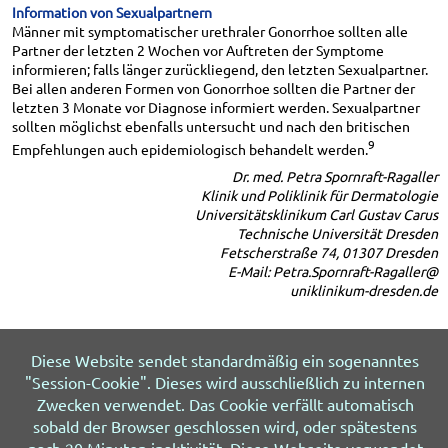
Information von Sexualpartnern
Männer mit symptomatischer urethraler Gonorrhoe sollten alle
Partner der letzten 2 Wochen vor Auftreten der Symptome
informieren; falls länger zurückliegend, den letzten Sexualpartner.
Bei allen anderen Formen von Gonorrhoe sollten die Partner der
letzten 3 Monate vor Diagnose informiert werden. Sexualpartner
sollten möglichst ebenfalls untersucht und nach den britischen
9
Empfehlungen auch epidemiologisch behandelt werden.
Dr. med. Petra Spornraft-Ragaller
Klinik und Poliklinik für Dermatologie
Universitätsklinikum Carl Gustav Carus
Technische Universität Dresden
Fetscherstraße 74, 01307 Dresden
E-Mail: Petra.Spornraft-Ragaller@
uniklinikum-dresden.de
Literatur beim Verfasser
Diese Website sendet standardmäßig ein sogenanntes
"Session-Cookie". Dieses wird ausschließlich zu internen
Zwecken verwendet. Das Cookie verfällt automatisch
sobald der Browser geschlossen wird, oder spätestens
© 2026 HIV&more
Impressum
Datenschutz