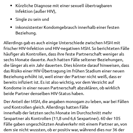
Kürzliche Diagnose mit einer sexuell übertragbaren
Infektion (außer HIV),
Single zu sein und
inkonsistenter Kondomgebrauch innerhalb einer festen
Beziehung.
Allerdings gab es auch einige Unterschiede zwischen MSM mit
frischer HIV-Infektion und HIV-negativen MSM. So berichteten Fälle
häufiger als Kontrollen, dass ihre feste Partnerschaft weniger als
sechs Monate dauerte. Auch hatten Fälle seltener Beziehungen,
die länger als ein Jahr dauerten. Dies könnte darauf hinweisen, dass
das Risiko einer HIV-Übertragung im frühen Stadium einer neuen
Beziehung erhöht ist, weil einer der Partner nicht weiß, dass er
bereits infiziert ist. Es ist also wichtig, vor dem Verzicht auf
Kondome in einer neuen Partnerschaft abzuklären, ob wirklich
beide Partner denselben HIV-Status haben.
Der Anteil der MSM, die angaben monogam zu leben, war bei Fällen
und Kontrollen gleich. Allerdings hatten Fälle
innerhalb der letzten sechs Monate im Durchschnitt mehr
Sexpartner als Kontrollen (11,8 und 6,6 Sexpartner). 60 der 105
Fälle gaben ungeschützten Analverkehr mit einem Partner an, von
dem sie nicht wussten, ob er positiv war, während dies nur 36 der