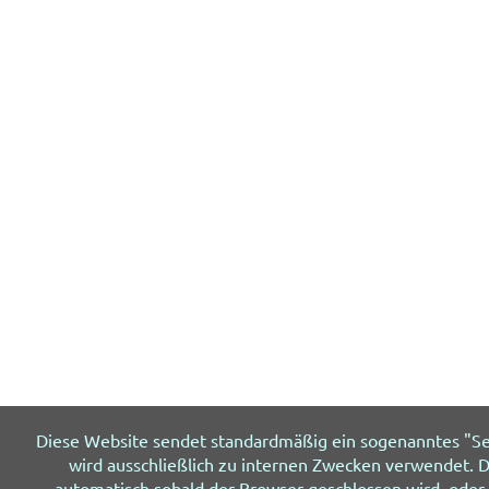
Diese Website sendet standardmäßig ein sogenanntes "Se
wird ausschließlich zu internen Zwecken verwendet. Da
automatisch sobald der Browser geschlossen wird, oder