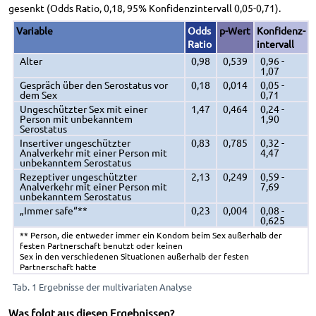
gesenkt (Odds Ratio, 0,18, 95% Konfidenzintervall 0,05-0,71).
Variable
Odds
p-Wert
Konfidenz­
Ratio
intervall
Alter
0,98
0,539
0,96 -
1,07
Gespräch über den Serostatus vor
0,18
0,014
0,05 -
dem Sex
0,71
Ungeschützter Sex mit einer
1,47
0,464
0,24 -
Person mit unbekanntem
1,90
Serostatus
Insertiver ungeschützter
0,83
0,785
0,32 -
Analverkehr mit einer Person mit
4,47
unbekanntem Serostatus
Rezeptiver ungeschützter
2,13
0,249
0,59 -
Analverkehr mit einer Person mit
7,69
unbekanntem Serostatus
„Immer safe“**
0,23
0,004
0,08 -
0,625
** Person, die entweder immer ein Kondom beim Sex außerhalb der
festen Partnerschaft benutzt oder keinen
Sex in den verschiedenen Situationen außerhalb der festen
Partnerschaft hatte
Tab. 1 Ergebnisse der multivariaten Analyse
Was folgt aus diesen Ergebnissen?