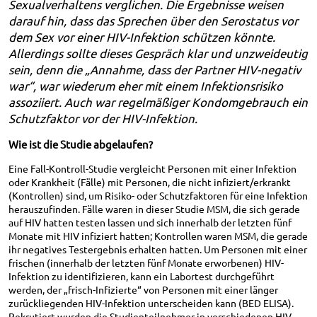
Sexualverhaltens verglichen. Die Ergebnisse weisen
darauf hin, dass das Sprechen über den Serostatus vor
dem Sex vor einer HIV-Infektion schützen könnte.
Allerdings sollte dieses Gespräch klar und unzweideutig
sein, denn die „Annahme, dass der Partner HIV-negativ
war“, war wiederum eher mit einem Infektionsrisiko
assoziiert. Auch war regelmäßiger Kondomgebrauch ein
Schutzfaktor vor der HIV-Infektion.
Wie ist die Studie abgelaufen?
Eine Fall-Kontroll-Studie vergleicht Personen mit einer Infektion
oder Krankheit (Fälle) mit Personen, die nicht infiziert/erkrankt
(Kontrollen) sind, um Risiko- oder Schutzfaktoren für eine Infektion
herauszufinden. Fälle waren in dieser Studie MSM, die sich gerade
auf HIV hatten testen lassen und sich innerhalb der letzten fünf
Monate mit HIV infiziert hatten; Kontrollen waren MSM, die gerade
ihr negatives Testergebnis erhalten hatten. Um Personen mit einer
frischen (innerhalb der letzten fünf Monate erworbenen) HIV-
Infektion zu identifizieren, kann ein Labortest durchgeführt
werden, der „frisch-Infizierte“ von Personen mit einer länger
zurückliegenden HIV-Infektion unterscheiden kann (BED ELISA).
Rekrutiert wurden die Studienteilnehmer in verschiedenen HIV-