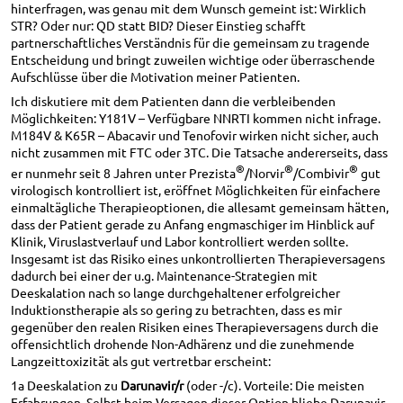
hinterfragen, was genau mit dem Wunsch gemeint ist: Wirklich
STR? Oder nur: QD statt BID? Dieser Einstieg schafft
partnerschaftliches Verständnis für die gemeinsam zu tragende
Entscheidung und bringt zuweilen wichtige oder überraschende
Aufschlüsse über die Motivation meiner Patienten.
Ich diskutiere mit dem Patienten dann die verbleibenden
Möglichkeiten: Y181V – Verfügbare NNRTI kommen nicht infrage.
M184V & K65R – Abacavir und Tenofovir wirken nicht sicher, auch
nicht zusammen mit FTC oder 3TC. Die Tatsache andererseits, dass
®
®
®
er nunmehr seit 8 Jahren unter Prezista
/Norvir
/Combivir
gut
virologisch kontrolliert ist, eröffnet Möglichkeiten für einfachere
einmaltägliche Therapieoptionen, die allesamt gemeinsam hätten,
dass der Patient gerade zu Anfang engmaschiger im Hinblick auf
Klinik, Viruslastverlauf und Labor kontrolliert werden sollte.
Insgesamt ist das Risiko eines unkontrollierten Therapieversagens
dadurch bei einer der u.g. Maintenance-Strategien mit
Deeskalation nach so lange durchgehaltener erfolgreicher
Induktionstherapie als so gering zu betrachten, dass es mir
gegenüber den realen Risiken eines Therapieversagens durch die
offensichtlich drohende Non-Adhärenz und die zunehmende
Langzeittoxizität als gut vertretbar erscheint:
1a Deeskalation zu
Darunavir/r
(oder -/c). Vorteile: Die meisten
Erfahrungen. Selbst beim Versagen dieser Option bliebe Darunavir