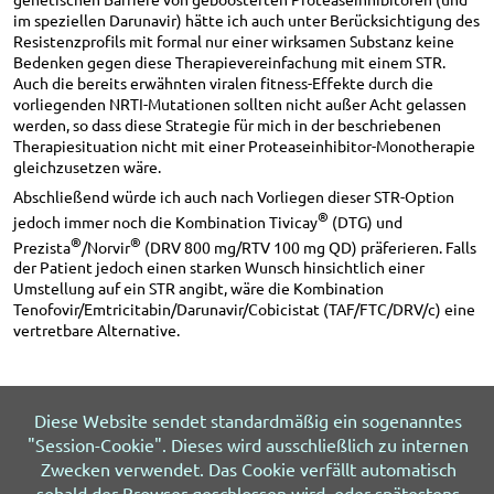
im speziellen Darunavir) hätte ich auch unter Berücksichtigung des
Resistenzprofils mit formal nur einer wirksamen Substanz keine
Bedenken gegen diese Therapievereinfachung mit einem STR.
Auch die bereits erwähnten viralen fitness-Effekte durch die
vorliegenden NRTI-Mutationen sollten nicht außer Acht gelassen
werden, so dass diese Strategie für mich in der beschriebenen
Therapiesituation nicht mit einer Proteaseinhibitor-Monotherapie
gleichzusetzen wäre.
Abschließend würde ich auch nach Vorliegen dieser STR-Option
®
jedoch immer noch die Kombination Tivicay
(DTG) und
®
®
Prezista
/Norvir
(DRV 800 mg/RTV 100 mg QD) präferieren. Falls
der Patient jedoch einen starken Wunsch hinsichtlich einer
Umstellung auf ein STR angibt, wäre die Kombination
Tenofovir/Emtricitabin/Darunavir/Cobicistat (TAF/FTC/DRV/c) eine
vertretbare Alternative.
Diese Website sendet standardmäßig ein sogenanntes
"Session-Cookie". Dieses wird ausschließlich zu internen
Ausgabe 2 - 2017
Zwecken verwendet. Das Cookie verfällt automatisch
sobald der Browser geschlossen wird, oder spätestens