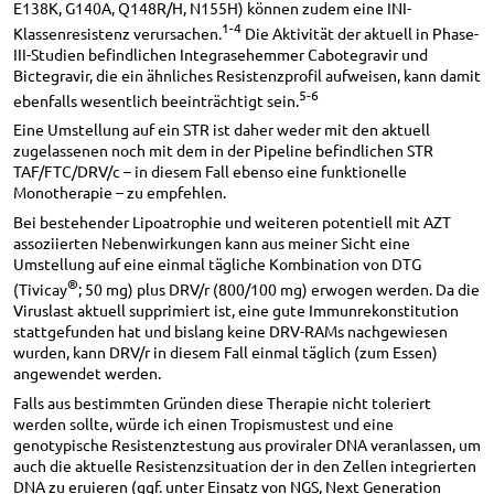
E138K, G140A, Q148R/H, N155H) können zudem eine INI-
1-4
Klassenresistenz verursachen.
Die Aktivität der aktuell in Phase-
III-Studien befindlichen Integrasehemmer Cabotegravir und
Bictegravir, die ein ähnliches Resistenzprofil aufweisen, kann damit
5-6
ebenfalls wesentlich beeinträchtigt sein.
Eine Umstellung auf ein STR ist daher weder mit den aktuell
zugelassenen noch mit dem in der Pipeline befindlichen STR
TAF/FTC/DRV/c – in diesem Fall ebenso eine funktionelle
Monotherapie – zu empfehlen.
Bei bestehender Lipoatrophie und weiteren potentiell mit AZT
assoziierten Nebenwirkungen kann aus meiner Sicht eine
Umstellung auf eine einmal tägliche Kombination von DTG
®
(Tivicay
; 50 mg) plus DRV/r (800/100 mg) erwogen werden. Da die
Viruslast aktuell supprimiert ist, eine gute Immunrekonstitution
stattgefunden hat und bislang keine DRV-RAMs nachgewiesen
wurden, kann DRV/r in diesem Fall einmal täglich (zum Essen)
angewendet werden.
Falls aus bestimmten Gründen diese Therapie nicht toleriert
werden sollte, würde ich einen Tropismustest und eine
genotypische Resistenztestung aus proviraler DNA veranlassen, um
auch die aktuelle Resistenzsituation der in den Zellen integrierten
DNA zu eruieren (ggf. unter Einsatz von NGS, Next Generation