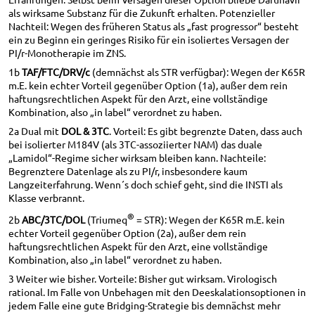
als wirksame Substanz für die Zukunft erhalten. Potenzieller
Nachteil: Wegen des früheren Status als „fast progressor“ besteht
ein zu Beginn ein geringes Risiko für ein isoliertes Versagen der
PI/r-Monotherapie im ZNS.
1b
TAF/FTC/DRV/c
(demnächst als STR verfügbar): Wegen der K65R
m.E. kein echter Vorteil gegenüber Option (1a), außer dem rein
haftungsrechtlichen Aspekt für den Arzt, eine vollständige
Kombination, also „in label“ verordnet zu haben.
2a Dual mit
DOL & 3TC
. Vorteil: Es gibt begrenzte Daten, dass auch
bei isolierter M184V (als 3TC-assoziierter NAM) das duale
„Lamidol“-Regime sicher wirksam bleiben kann. Nachteile:
Begrenztere Datenlage als zu PI/r, insbesondere kaum
Langzeiterfahrung. Wenn´s doch schief geht, sind die INSTI als
Klasse verbrannt.
®
2b
ABC/3TC/DOL
(Triumeq
= STR): Wegen der K65R m.E. kein
echter Vorteil gegenüber Option (2a), außer dem rein
haftungsrechtlichen Aspekt für den Arzt, eine vollständige
Kombination, also „in label“ verordnet zu haben.
3 Weiter wie bisher. Vorteile: Bisher gut wirksam. Virologisch
rational. Im Falle von Unbehagen mit den Deeskalationsoptionen in
jedem Falle eine gute Bridging-Strategie bis demnächst mehr