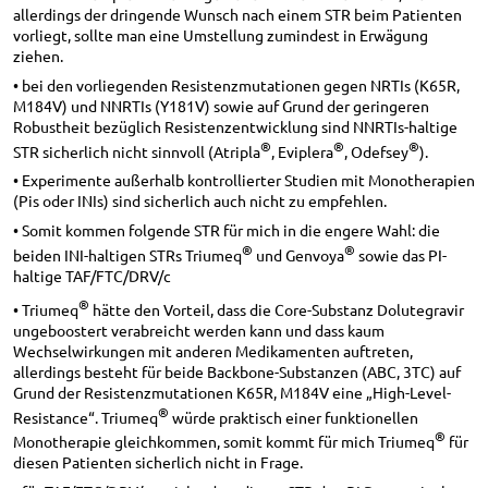
allerdings der dringende Wunsch nach einem STR beim Patienten
vorliegt, sollte man eine Umstellung zumindest in Erwägung
ziehen.
• bei den vorliegenden Resistenzmutationen gegen NRTIs (K65R,
M184V) und NNRTIs (Y181V) sowie auf Grund der geringeren
Robustheit bezüglich Resistenzentwicklung sind NNRTIs-haltige
®
®
®
STR sicherlich nicht sinnvoll (Atripla
, Eviplera
, Odefsey
).
• Experimente außerhalb kontrollierter Studien mit Monotherapien
(Pis oder INIs) sind sicherlich auch nicht zu empfehlen.
• Somit kommen folgende STR für mich in die engere Wahl: die
®
®
beiden INI-haltigen STRs Triumeq
und Genvoya
sowie das PI-
haltige TAF/FTC/DRV/c
®
• Triumeq
hätte den Vorteil, dass die Core-Substanz Dolutegravir
ungeboostert verabreicht werden kann und dass kaum
Wechselwirkungen mit anderen Medikamenten auftreten,
allerdings besteht für beide Backbone-Substanzen (ABC, 3TC) auf
Grund der Resistenzmutationen K65R, M184V eine „High-Level-
®
Resistance“. Triumeq
würde praktisch einer funktionellen
®
Monotherapie gleichkommen, somit kommt für mich Triumeq
für
diesen Patienten sicherlich nicht in Frage.