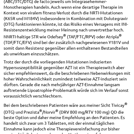
(ABC/3TC/DTG) de facto jeweils um Integrasehemmer-
Monotherapien handeln. Auch wenn eine derartige Therapie im
Kontext von viralem fitness-Verlust durch die NRTI-Mutationen
(K65R und M184V) insbesondere in Kombination mit Dolutegravir
(DTG) funktionieren könnte, ist das Risiko eines Versagens mit INI-
Resistenzentwicklung meiner Meinung nach unvertretbar hoch.
®
®
NNRTI-haltige STR wie Odefsey
(TAF/FTC/RPV) oder Atripla
(TDF/FTC/EFV) sind bei der zusätzlich nachgewiesenen Y181V und
somit dann Resistenz gegenüber allen enthaltenen Bestandteilen
als unwirksam einzuschätzen.
Trotz der durch die vorliegenden Mutationen induzierten
Hypersuszeptibilität gegenüber AZT ist ein Therapieswitch aber
sicher empfehlenswert, da die beschriebenen Nebenwirkungen mit
hoher Wahrscheinlichkeit zumindest teilweise AZT-induziert sein
dürften. Gerade die nach mehrjähriger AZT-Einnahme langsam
auftretende Lipoatrophie-Problematik würde sich im Verlauf sonst
voraussichtlich verschlechtern.
®
Bei dem beschriebenen Patienten wäre aus meiner Sicht Tivicay
®
®
(DTG) und Prezista
/Norvir
(DRV 800 mg/RTV 100 mg) QD die
beste Option und daher meine Empfehlung an den Patienten. Es
handelt sich zwar um 3 Tabletten, mit der einmal täglichen
Einnahme kann jedoch eine Therapievereinfachung zur bisher