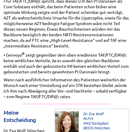
• für TAF/FTC/DRV/c spricht, dass dieses STR den PI Darunavir als
Core-Substanz enthält, das beim Patienten schon bisher eine
optimale Wirkung zeigte und der Patient scheinbar gut verträgt,
AZT als wahrscheinlichste Ursache für die Lipatrophie, sowie für das
möglicherweise AZT-bedingte Fatigue-Syndrom wäre nicht Teil
dieses neuen Regimes. Etwas Bauchschmerzen würden mir das
Backbone bezüglich der beiden NRTI-Resistenzmutationen
machen, da auf FTC eine „High-Level-Resistance“ und auf TAF eine
„Intermediate Resistance“ besteht.
®
• Genvoya
zeigt gegenüber dem oben erwähnten TAF/FTC/DRV/c
keine wirklichen Vorteile, da es sowohl den gleichen Backbone
enthält und auch der geboosterte INI keinen wirklichen Vorteil zum
geboosterten und bereits gewohnten PI Darunavir bringt.
Wenn nach ausführlicher Information des Patienten weiterhin der
Wunsch nach einer Umstellung auf ein STR bestehen bleibt ,würde
ich ihm nach Abwägung aller Vor- und Nachteile – sobald verfügbar
– zum Regime TAF/FTC/DRV/c raten.
Meine
Dr. Eva Wolf
M.P.H.
Entscheidung
MVZ Karlsplatz
80335 München
Dr. Eva Wolf, München