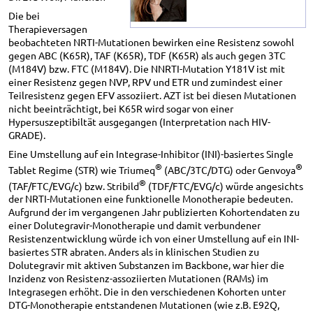
Die bei
Therapieversagen
beobachteten NRTI-Mutationen bewirken eine Resistenz sowohl
gegen ABC (K65R), TAF (K65R), TDF (K65R) als auch gegen 3TC
(M184V) bzw. FTC (M184V). Die NNRTI-Mutation Y181V ist mit
einer Resistenz gegen NVP, RPV und ETR und zumindest einer
Teilresistenz gegen EFV assoziiert. AZT ist bei diesen Mutationen
nicht beeinträchtigt, bei K65R wird sogar von einer
Hypersuszeptibiltät ausgegangen (Interpretation nach HIV-
GRADE).
Eine Umstellung auf ein Integrase-Inhibitor (INI)-basiertes Single
®
®
Tablet Regime (STR) wie Triumeq
(ABC/3TC/DTG) oder Genvoya
®
(TAF/FTC/EVG/c) bzw. Stribild
(TDF/FTC/EVG/c) würde angesichts
der NRTI-Mutationen eine funktionelle Monotherapie bedeuten.
Aufgrund der im vergangenen Jahr publizierten Kohortendaten zu
einer Dolutegravir-Monotherapie und damit verbundener
Resistenzentwicklung würde ich von einer Umstellung auf ein INI-
basiertes STR abraten. Anders als in klinischen Studien zu
Dolutegravir mit aktiven Substanzen im Backbone, war hier die
Inzidenz von Resistenz-assoziierten Mutationen (RAMs) im
Integrasegen erhöht. Die in den verschiedenen Kohorten unter
DTG-Monotherapie entstandenen Mutationen (wie z.B. E92Q,