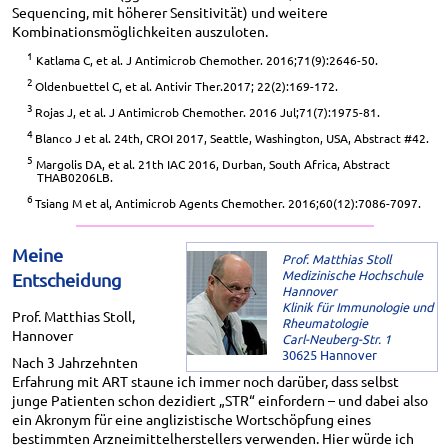
Sequencing, mit höherer Sensitivität) und weitere
Kombinationsmöglichkeiten auszuloten.
1
Katlama C, et al. J Antimicrob Chemother. 2016;71(9):2646-50.
2
Oldenbuettel C, et al. Antivir Ther.2017; 22(2):169-172.
3
Rojas J, et al. J Antimicrob Chemother. 2016 Jul;71(7):1975-81.
4
Blanco J et al. 24th, CROI 2017, Seattle, Washington, USA, Abstract #42.
5
Margolis DA, et al. 21th IAC 2016, Durban, South Africa, Abstract
THAB0206LB.
6
Tsiang M et al, Antimicrob Agents Chemother. 2016;60(12):7086-7097.
Meine
Prof. Matthias Stoll
Medizinische Hochschule
Entscheidung
Hannover
Klinik für Immunologie und
Prof. Matthias Stoll,
Rheumatologie
Hannover
Carl-Neuberg-Str. 1
30625 Hannover
Nach 3 Jahrzehnten
Erfahrung mit ART staune ich immer noch darüber, dass selbst
junge Patienten schon dezidiert „STR“ einfordern – und dabei also
ein Akronym für eine anglizistische Wortschöpfung eines
bestimmten Arzneimittelherstellers verwenden. Hier würde ich