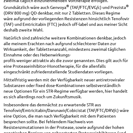
zweimal täglich einzunehmenden Vortherapie erfolgen.
®
®
Grundsätzlich wäre auch Genvoya
(TAF/FTC/EVG/c) und Prezista
(DRV 800 mg) QD denkbar, mit nur 2 Tabletten. Dieses Regime
wäre aufgrund der vorliegenden Resistenzen hinsichtlich Tenofovir
(TAF) und Emtricitabin (FTC) jedoch off-label und aus meiner Sicht
deshalb zweite Wahl.
Natürlich sind zahlreiche weitere Kombinationen denkbar, jedoch
alle meinem Erachten nach aufgrund schlechterer Daten zur
Wirksamkeit, der Tablettenanzahl, mindestens zweimal täglichen
Einnahme oder des Nebenwirkungs-
profils weniger attraktiv als die zuvor genannten. Dies gilt auch für
eine Proteaseinhibitor-Monotherapie, für die allenfalls
eingeschränkt zufriedenstellende Studiendaten vorliegen.
Mittelfristig werden mit der Verfügbarkeit neuer antiretroviraler
Substanzen oder fixed dose-Kombinationen selbstverständlich
neue Optionen für ein STR-Regime verfügbar werden, hier handelt
es sich allerdings noch um Zukunftsmusik.
Insbesondere das demnächst zu erwartende STR aus
Tenofovir/Emtricitabin/Darunavir/Cobicistat (TAF/FTC/DRV/c) wäre
eine Option, die man nach Verfügbarkeit mit dem Patienten
besprechen sollte. Bei fehlendem Nachweis von
Resistenzmutationen in der Protease, sowie aufgrund der hohen
genetischen Barriere von geboosterten Proteaseinhibitoren (und