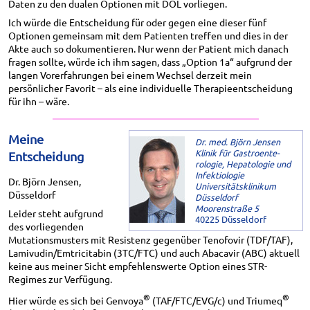
Daten zu den dualen Optionen mit DOL vorliegen.
Ich würde die Entscheidung für oder gegen eine dieser fünf
Optionen gemeinsam mit dem Patienten treffen und dies in der
Akte auch so dokumentieren. Nur wenn der Patient mich danach
fragen sollte, würde ich ihm sagen, dass „Option 1a“ aufgrund der
langen Vorerfahrungen bei einem Wechsel derzeit mein
persönlicher Favorit – als eine individuelle Therapieentscheidung
für ihn – wäre.
Meine
Dr. med. Björn Jensen
Klinik für Gastroente-
Entscheidung
rologie, Hepatologie und
Infektiologie
Dr. Björn Jensen,
Universitätsklinikum
Düsseldorf
Düsseldorf
Moorenstraße 5
Leider steht aufgrund
40225 Düsseldorf
des vorliegenden
Mutationsmusters mit Resistenz gegenüber Tenofovir (TDF/TAF),
Lamivudin/Emtricitabin (3TC/FTC) und auch Abacavir (ABC) aktuell
keine aus meiner Sicht empfehlenswerte Option eines STR-
Regimes zur Verfügung.
®
®
Hier würde es sich bei Genvoya
(TAF/FTC/EVG/c) und Triumeq