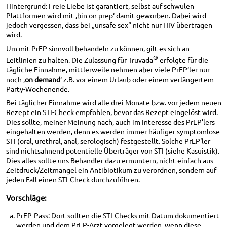
Hintergrund: Freie Liebe ist garantiert, selbst auf schwulen
Plattformen wird mit ‚bin on prep‘ damit geworben. Dabei wird
jedoch vergessen, dass bei „unsafe sex“ nicht nur HIV übertragen
wird.
Um mit PrEP sinnvoll behandeln zu können, gilt es sich an
®
Leitlinien zu halten. Die Zulassung für Truvada
erfolgte für die
tägliche Einnahme, mittlerweile nehmen aber viele PrEP‘ler nur
noch ‚
on demand
‘ z.B. vor einem Urlaub oder einem verlängertem
Party-Wochenende.
Bei täglicher Einnahme wird alle drei Monate bzw. vor jedem neuen
Rezept ein STI-Check empfohlen, bevor das Rezept eingelöst wird.
Dies sollte, meiner Meinung nach, auch im Interesse des PrEP’lers
eingehalten werden, denn es werden immer häufiger symptomlose
STI (oral, urethral, anal, serologisch) festgestellt. Solche PrEP‘ler
sind nichtsahnend potentielle Überträger von STI (siehe Kasuistik).
Dies alles sollte uns Behandler dazu ermuntern, nicht einfach aus
Zeitdruck/Zeitmangel ein Antibiotikum zu verordnen, sondern auf
jeden Fall einen STI-Check durchzuführen.
Vorschläge:
PrEP-Pass: Dort sollten die STI-Checks mit Datum dokumentiert
werden und dem PrEP-Arzt vorgelegt werden, wenn diese