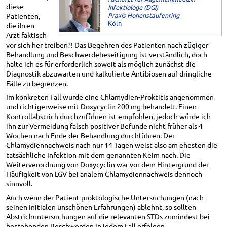
diese
Infektiologe (DGI)
Praxis Hohenstaufenring
Patienten,
Köln
die ihren
Arzt faktisch
vor sich her treiben?! Das Begehren des Patienten nach zügiger
Behandlung und Beschwerdebeseitigung ist verständlich, doch
halte ich es für erforderlich soweit als möglich zunächst die
Diagnostik abzuwarten und kalkulierte Antibiosen auf dringliche
Fälle zu begrenzen.
Im konkreten Fall wurde eine Chlamydien-Proktitis angenommen
und richtigerweise mit Doxycyclin 200 mg behandelt. Einen
Kontrollabstrich durchzuführen ist empfohlen, jedoch würde ich
ihn zur Vermeidung falsch positiver Befunde nicht früher als 4
Wochen nach Ende der Behandlung durchführen. Der
Chlamydiennachweis nach nur 14 Tagen weist also am ehesten die
tatsächliche Infektion mit dem genannten Keim nach. Die
Weiterverordnung von Doxycyclin war vor dem Hintergrund der
Häufigkeit von LGV bei analem Chlamydiennachweis dennoch
sinnvoll.
Auch wenn der Patient proktologische Untersuchungen (nach
seinen initialen unschönen Erfahrungen) ablehnt, so sollten
Abstrichuntersuchungen auf die relevanten STDs zumindest bei
bestehenden Beschwerden in jedem Fall erfolgen.