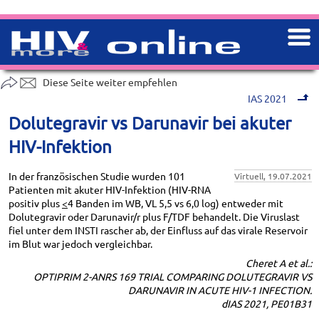
Diese Seite weiter empfehlen
IAS 2021
Dolutegravir vs Darunavir bei akuter
HIV-Infektion
In der französischen Studie wurden 101
Virtuell, 19.07.2021
Patienten mit akuter HIV-Infektion (HIV-RNA
positiv plus
<
4 Banden im WB, VL 5,5 vs 6,0 log) entweder mit
Dolutegravir oder Darunavir/r plus F/TDF behandelt. Die Viruslast
fiel unter dem INSTI rascher ab, der Einfluss auf das virale Reservoir
im Blut war jedoch vergleichbar.
Cheret A et al.:
OPTIPRIM 2-ANRS 169 TRIAL COMPARING DOLUTEGRAVIR VS
DARUNAVIR IN ACUTE HIV-1 INFECTION.
dIAS 2021, PE01B31