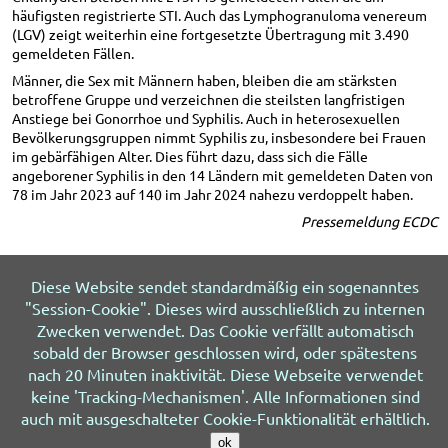
häufigsten registrierte STI. Auch das Lymphogranuloma venereum
(LGV) zeigt weiterhin eine fortgesetzte Übertragung mit 3.490
gemeldeten Fällen.
Männer, die Sex mit Männern haben, bleiben die am stärksten
betroffene Gruppe und verzeichnen die steilsten langfristigen
Anstiege bei Gonorrhoe und Syphilis. Auch in heterosexuellen
Bevölkerungsgruppen nimmt Syphilis zu, insbesondere bei Frauen
im gebärfähigen Alter. Dies führt dazu, dass sich die Fälle
angeborener Syphilis in den 14 Ländern mit gemeldeten Daten von
78 im Jahr 2023 auf 140 im Jahr 2024 nahezu verdoppelt haben.
Pressemeldung ECDC
Diese Website sendet standardmäßig ein sogenanntes
"Session-Cookie". Dieses wird ausschließlich zu internen
© 2026 HIV&more
Impressum
Datenschutz
Zwecken verwendet. Das Cookie verfällt automatisch
Über uns
Sitemap
Letzte Änderung 06.08.2026
sobald der Browser geschlossen wird, oder spätestens
nach 20 Minuten inaktivität. Diese Webseite verwendet
keine 'Tracking-Mechanismen'. Alle Informationen sind
auch mit ausgeschalteter Cookie-Funktionalität erhältlich.
ok