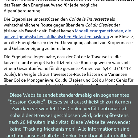
das Team den Energieaufwand für jede mögliche
Alpenüberquerung.
Die Ergebnisse unterstützen den
Col de la Traversette
als
wahrscheinlichere Route gegenüber dem
Col du Clapier,
der
bislang als Favorit galt. Dabei kamen
Modellierungsmethoden, die
auf zeitgenössischen afrikanischen Elefanten basieren
zum Einsatz,
um die Energiekosten der Fortbewegung anhand von Körpermasse
und Geländeneigung zu berechnen.
Die Ergebnisse legen nahe, dass der Col de la Traversette die
kürzeste und energetisch effizienteste Route gewesen wäre, mit
einem Gesamtaufwand für die gesamte Armee von 5,42 TJ (10^12
Joule). Im Vergleich zur Traversette-Route hätten die Varianten
über Col de Montgenèvre, Col du Clapier und Col du Mont Cenis für
die gesamte Armee 11 %, 16 % bzw. 19 % mehr Energie erfordert.
doi10.1073/pnas.2612764123
Diese Website sendet standardmäßig ein sogenanntes
"Session-Cookie". Dieses wird ausschließlich zu internen
Zwecken verwendet. Das Cookie verfällt automatisch
sobald der Browser geschlossen wird, oder spätestens
nach 20 Minuten inaktivität. Diese Webseite verwendet
© 2026 HIV&more
Impressum
Datenschutz
keine 'Tracking-Mechanismen'. Alle Informationen sind
Über uns
Sitemap
Letzte Änderung 05.08.2026
auch mit ausgeschalteter Cookie-Funktionalität erhältlich.