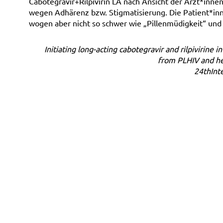
Cabotegravir+Rilpivirin LA nach Ansicht der Ärzt*inne
wegen Adhärenz bzw. Stigmatisierung. Die Patient*in
wogen aber nicht so schwer wie „Pillenmüdigkeit“ und
Initiating long-acting cabotegravir and rilpivirine in
from PLHIV and he
24thInt