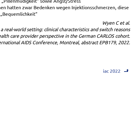
n „Pillenmüdigkeit“ sowie Angst/Stress
nen hatten zwar Bedenken wegen Injektionsschmerzen, diese
 „Bequemlichkeit“
Wyen C et al.
 a real-world setting: clinical characteristics and switch reasons
alth care provider perspective in the German CARLOS cohort.
ernational AIDS Conference, Montreal, abstract EPB179, 2022.
iac 2022