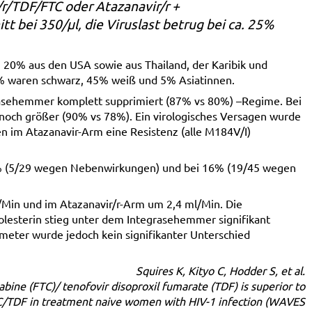
/TDF/FTC oder Atazanavir/r +
t bei 350/µl, die Viruslast betrug bei ca. 25%
20% aus den USA sowie aus Thailand, der Karibik und
0% waren schwarz, 45% weiß und 5% Asiatinnen.
asehemmer komplett supprimiert (87% vs 80%) –Regime. Bei
 noch größer (90% vs 78%). Ein virologisches Versagen wurde
n im Atazanavir-Arm eine Resistenz (alle M184V/I)
% (5/29 wegen Nebenwirkungen) und bei 16% (19/45 wegen
l/Min und im Atazanavir/r-Arm um 2,4 ml/Min. Die
esterin stieg unter dem Integrasehemmer signifikant
ameter wurde jedoch kein signifikanter Unterschied
Squires K, Kityo C, Hodder S, et al.
itabine (FTC)/ tenofovir disoproxil fumarate (TDF) is superior to
FTC/TDF in treatment naive women with HIV-1 infection (WAVES