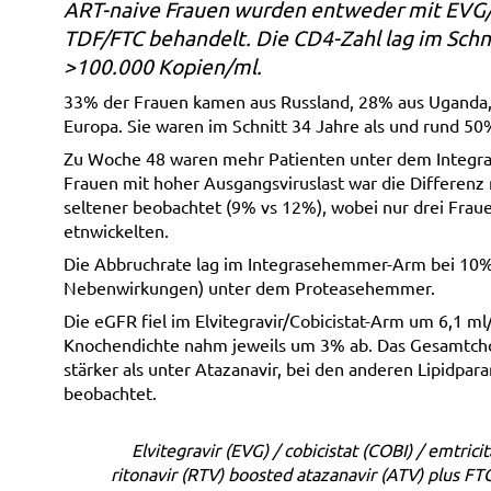
ART-naive Frauen wurden entweder mit EVG/r
TDF/FTC behandelt. Die CD4-Zahl lag im Schnit
>100.000 Kopien/ml.
33% der Frauen kamen aus Russland, 28% aus Uganda, 
Europa. Sie waren im Schnitt 34 Jahre als und rund 5
Zu Woche 48 waren mehr Patienten unter dem Integr
Frauen mit hoher Ausgangsviruslast war die Differenz
seltener beobachtet (9% vs 12%), wobei nur drei Fraue
etnwickelten.
Die Abbruchrate lag im Integrasehemmer-Arm bei 10
Nebenwirkungen) unter dem Proteasehemmer.
Die eGFR fiel im Elvitegravir/Cobicistat-Arm um 6,1 m
Knochendichte nahm jeweils um 3% ab. Das Gesamtchol
stärker als unter Atazanavir, bei den anderen Lipidpar
beobachtet.
Elvitegravir (EVG) / cobicistat (COBI) / emtric
ritonavir (RTV) boosted atazanavir (ATV) plus 