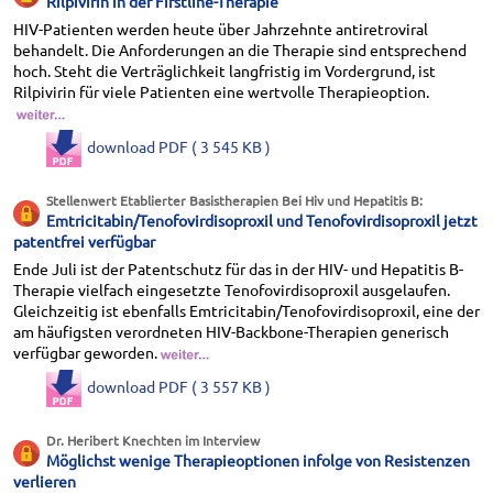
Rilpivirin in der Firstline-Therapie
HIV-Patienten werden heute über Jahrzehnte antiretroviral
behandelt. Die Anforderungen an die Therapie sind entsprechend
hoch. Steht die Verträglichkeit langfristig im Vordergrund, ist
Rilpivirin für viele Patienten eine wertvolle Therapieoption.
download PDF ( 3 545 KB )
Stellenwert Etablierter Basistherapien Bei Hiv und Hepatitis B:
Emtricitabin/Tenofovirdisoproxil und Tenofovirdisoproxil jetzt
patentfrei verfügbar
Ende Juli ist der Patentschutz für das in der HIV- und Hepatitis B-
Therapie vielfach eingesetzte Tenofovirdisoproxil ausgelaufen.
Gleichzeitig ist ebenfalls Emtricitabin/Tenofovirdisoproxil, eine der
am häufigsten verordneten HIV-Backbone-Therapien generisch
verfügbar geworden.
download PDF ( 3 557 KB )
Dr. Heribert Knechten im Interview
Möglichst wenige Therapieoptionen infolge von Resistenzen
verlieren