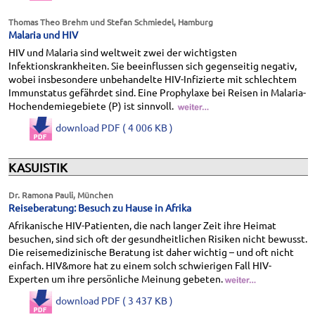
Thomas Theo Brehm und Stefan Schmiedel, Hamburg
Malaria und HIV
HIV und Malaria sind weltweit zwei der wichtigsten
Infektionskrankheiten. Sie beeinflussen sich gegenseitig negativ,
wobei insbesondere unbehandelte HIV-Infizierte mit schlechtem
Immunstatus gefährdet sind. Eine Prophylaxe bei Reisen in Malaria-
Hochendemiegebiete (P) ist sinnvoll.
download PDF ( 4 006 KB )
KASUISTIK
Dr. Ramona Pauli, München
Reiseberatung: Besuch zu Hause in Afrika
Afrikanische HIV-Patienten, die nach langer Zeit ihre Heimat
besuchen, sind sich oft der gesundheitlichen Risiken nicht bewusst.
Die reisemedizinische Beratung ist daher wichtig – und oft nicht
einfach. HIV&more hat zu einem solch schwierigen Fall HIV-
Experten um ihre persönliche Meinung gebeten.
download PDF ( 3 437 KB )