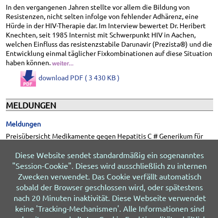
In den vergangenen Jahren stellte vor allem die Bildung von
Resistenzen, nicht selten infolge von fehlender Adhärenz, eine
Hürde in der HIV-Therapie dar. Im Interview bewertet Dr. Heribert
Knechten, seit 1985 Internist mit Schwerpunkt HIV in Aachen,
welchen Einfluss das resistenzstabile Darunavir (Prezista®) und die
Entwicklung einmal täglicher Fixkombinationen auf diese Situation
haben können.
download PDF ( 3 430 KB )
MELDUNGEN
Meldungen
Preisübersicht Medikamente gegen Hepatitis C # Generikum für
Truvada® und Viread® # Isentress® 1x täglich
Diese Website sendet standardmäßig ein sogenanntes
download PDF ( 4 212 KB )
"Session-Cookie". Dieses wird ausschließlich zu internen
Zwecken verwendet. Das Cookie verfällt automatisch
sobald der Browser geschlossen wird, oder spätestens
nach 20 Minuten inaktivität. Diese Webseite verwendet
© 2026 HIV&more
Impressum
Datenschutz
Über uns
Sitemap
Letzte Änderung 05.08.2026
keine 'Tracking-Mechanismen'. Alle Informationen sind