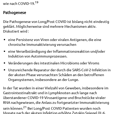
19
wie nach COVID-19.
Pathogenese
Die Pathogenese von Long/Post COVID ist bislang nicht eindeutig
geklärt. Möglicherweise sind mehrere Mechanismen aktiv.
Diskutiert wird :
eine Persistenz von Viren oder viralen Antigenen, die eine
chronische Immunaktivierung verursachen
eine Verselbständigung der Inflammationsreaktion und/oder
Induktion von Autoimmunprozessen.
Veränderungen des intestinalen Microbioms oder Viroms
Unzureichende Reparatur der durch die SARS-CoV-2-Infektion in
der akuten Phase verursachten Schäden an den betroffenen
Organsystemen, insbesondere an der Lunge.
In der Tat wurden in einer Vielzahl von Geweben, insbesondere im
Gastrointestinaltrakt und in Lymphknoten auch lange nach
überstandener COVID-19 Virusantigene und Bruchstücke viraler
RNA nachgewiesen, die Anlass zu fortgesetzter Immunaktivierung
21
sein können.
Bei Long/Post COVID Patienten wurden noch
Monate nach der akuten Infektion erhöhte Zytokin-Spiegel (IL-6,