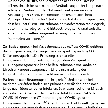
werden von 30-40% der Betroffenen angegeben. Dies ist
offensichtlich bei strukturellen Veränderungen der Lunge nach
schwerem Verlauf mit der Notwendigkeit einer invasiven
Beatmung bei COVID-Pneumonie und respiratorischem
Versagen. Eine deutsche Arbeitsgruppe hat darauf hingewiesen,
dass bei Post COVID mit pulmonaler Manifestation radiologisch,
autoimmunserologisch und histopathologisch Charakteristika
einer interstitiellen Lungenerkrankung mit autoimmunen
30
Merkmalen vorliegen.
Zur Basisdiagnostik bei V.a. pulmonales Long/Post COVID gehören
die Blutgasanalyse, die Lungenfunktionsprüfung und die CO-
Diffusionskapazität. Die Erfassung struktureller
Lungenveränderungen erfordert neben dem Röntgen-Thorax ein
CT. Die Spiroergometrie kann helfen, pulmonale von kardialen
Einschränkungen abzugrenzen. Eine Einschränkung der
Lungenfunktion zeigte sich nicht unerwartet vor allem bei
31
Patienten nach Beatmungspflichtigkeit.
Jedoch auch bei
milderen Verläufen finden sich pulmonale Veränderungen noch
lange nach überstandener Infektion. So wiesen nach einer kürzlich
vorgestellten Arbeit ein Jahr nach der Infektion noch 54% der
COVID-19-Genesenen CT-morphologisch COVID-typische
32
Lungenveränderungen auf.
Allerdings wird funktionell über einen
12-Monats-Zeitraum doch in den meisten Fällen eine vollständige