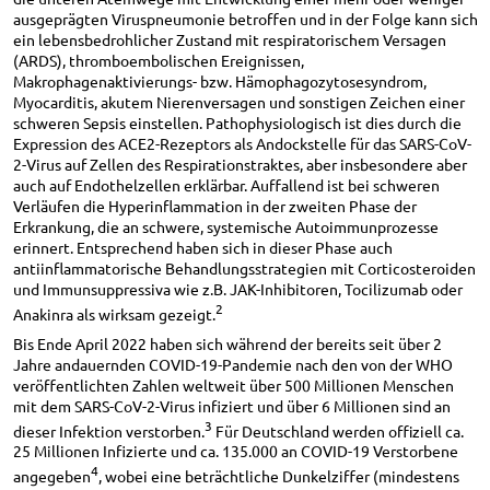
ausgeprägten Viruspneumonie betroffen und in der Folge kann sich
ein lebensbedrohlicher Zustand mit respiratorischem Versagen
(ARDS), thromboembolischen Ereignissen,
Makrophagenaktivierungs- bzw. Hämophagozytosesyndrom,
Myocarditis, akutem Nierenversagen und sonstigen Zeichen einer
schweren Sepsis einstellen. Pathophysiologisch ist dies durch die
Expression des ACE2-Rezeptors als Andockstelle für das SARS-CoV-
2-Virus auf Zellen des Respirationstraktes, aber insbesondere aber
auch auf Endothelzellen erklärbar. Auffallend ist bei schweren
Verläufen die Hyperinflammation in der zweiten Phase der
Erkrankung, die an schwere, systemische Autoimmunprozesse
erinnert. Entsprechend haben sich in dieser Phase auch
antiinflammatorische Behandlungsstrategien mit Corticosteroiden
und Immunsuppressiva wie z.B. JAK-Inhibitoren, Tocilizumab oder
2
Anakinra als wirksam gezeigt.
Bis Ende April 2022 haben sich während der bereits seit über 2
Jahre andauernden COVID-19-Pandemie nach den von der WHO
veröffentlichten Zahlen weltweit über 500 Millionen Menschen
mit dem SARS-CoV-2-Virus infiziert und über 6 Millionen sind an
3
dieser Infektion verstorben.
Für Deutschland werden offiziell ca.
25 Millionen Infizierte und ca. 135.000 an COVID-19 Verstorbene
4
angegeben
, wobei eine beträchtliche Dunkelziffer (mindestens