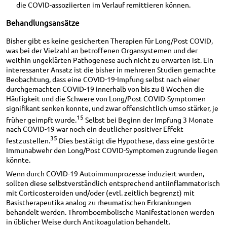
die COVID-assoziierten im Verlauf remittieren können.
Behandlungsansätze
Bisher gibt es keine gesicherten Therapien für Long/Post COVID,
was bei der Vielzahl an betroffenen Organsystemen und der
weithin ungeklärten Pathogenese auch nicht zu erwarten ist. Ein
interessanter Ansatz ist die bisher in mehreren Studien gemachte
Beobachtung, dass eine COVID-19-Impfung selbst nach einer
durchgemachten COVID-19 innerhalb von bis zu 8 Wochen die
Häufigkeit und die Schwere von Long/Post COVID-Symptomen
signifikant senken konnte, und zwar offensichtlich umso stärker, je
15
früher geimpft wurde.
Selbst bei Beginn der Impfung 3 Monate
nach COVID-19 war noch ein deutlicher positiver Effekt
35
festzustellen.
Dies bestätigt die Hypothese, dass eine gestörte
Immunabwehr den Long/Post COVID-Symptomen zugrunde liegen
könnte.
Wenn durch COVID-19 Autoimmunprozesse induziert wurden,
sollten diese selbstverständlich entsprechend antiinflammatorisch
mit Corticosteroiden und/oder (evtl. zeitlich begrenzt) mit
Basistherapeutika analog zu rheumatischen Erkrankungen
behandelt werden. Thromboembolische Manifestationen werden
in üblicher Weise durch Antikoagulation behandelt.