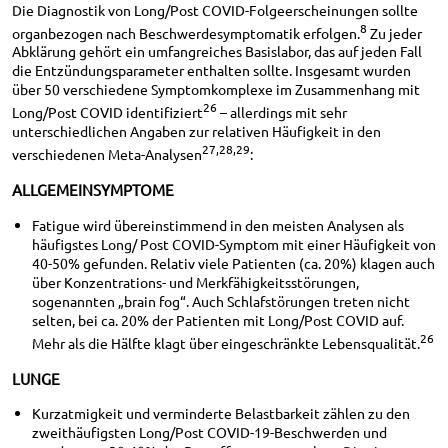
Die Diagnostik von Long/Post COVID-Folgeerscheinungen sollte
8
organbezogen nach Beschwerdesymptomatik erfolgen.
Zu jeder
Abklärung gehört ein umfangreiches Basislabor, das auf jeden Fall
die Entzündungsparameter enthalten sollte. Insgesamt wurden
über 50 verschiedene Symptomkomplexe im Zusammenhang mit
26
Long/Post COVID identifiziert
– allerdings mit sehr
unterschiedlichen Angaben zur relativen Häufigkeit in den
27,28,29
verschiedenen Meta-Analysen
:
ALLGEMEINSYMPTOME
Fatigue wird übereinstimmend in den meisten Analysen als
häufigstes Long/ Post COVID-Symptom mit einer Häufigkeit von
40-50% gefunden. Relativ viele Patienten (ca. 20%) klagen auch
über Konzentrations- und Merkfähigkeitsstörungen,
sogenannten „brain fog“. Auch Schlafstörungen treten nicht
selten, bei ca. 20% der Patienten mit Long/Post COVID auf.
26
Mehr als die Hälfte klagt über eingeschränkte Lebensqualität.
LUNGE
Kurzatmigkeit und verminderte Belastbarkeit zählen zu den
zweithäufigsten Long/Post COVID-19-Beschwerden und