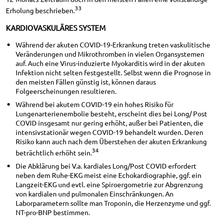
33
Erholung beschrieben.
KARDIOVASKULÄRES SYSTEM
Während der akuten COVID-19-Erkrankung treten vaskulitische
Veränderungen und Mikrothromben in vielen Organsystemen
auf. Auch eine Virus-induzierte Myokarditis wird in der akuten
Infektion nicht selten festgestellt. Selbst wenn die Prognose in
den meisten Fällen günstig ist, können daraus
Folgeerscheinungen resultieren.
Während bei akutem COVID-19 ein hohes Risiko für
Lungenarterienembolie besteht, erscheint dies bei Long/ Post
COVID insgesamt nur gering erhöht, außer bei Patienten, die
intensivstationär wegen COVID-19 behandelt wurden. Deren
Risiko kann auch nach dem Überstehen der akuten Erkrankung
34
beträchtlich erhöht sein.
Die Abklärung bei V.a. kardiales Long/Post COVID erfordert
neben dem Ruhe-EKG meist eine Echokardiographie, ggf. ein
Langzeit-EKG und evtl. eine Spiroergometrie zur Abgrenzung
von kardialen und pulmonalen Einschränkungen. An
Laborparametern sollte man Troponin, die Herzenzyme und ggf.
NT-pro-BNP bestimmen.