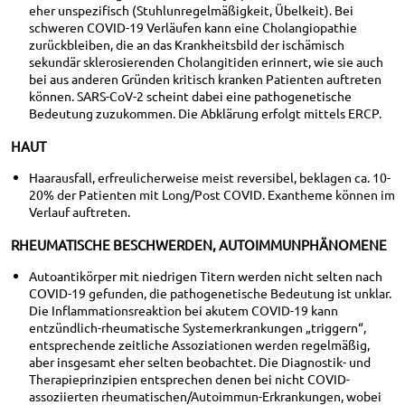
eher unspezifisch (Stuhlunregelmäßigkeit, Übelkeit). Bei
schweren COVID-19 Verläufen kann eine Cholangiopathie
zurückbleiben, die an das Krankheitsbild der ischämisch
sekundär sklerosierenden Cholangitiden erinnert, wie sie auch
bei aus anderen Gründen kritisch kranken Patienten auftreten
können. SARS-CoV-2 scheint dabei eine pathogenetische
Bedeutung zuzukommen. Die Abklärung erfolgt mittels ERCP.
HAUT
Haarausfall, erfreulicherweise meist reversibel, beklagen ca. 10-
20% der Patienten mit Long/Post COVID. Exantheme können im
Verlauf auftreten.
RHEUMATISCHE BESCHWERDEN, AUTOIMMUNPHÄNOMENE
Autoantikörper mit niedrigen Titern werden nicht selten nach
COVID-19 gefunden, die pathogenetische Bedeutung ist unklar.
Die Inflammationsreaktion bei akutem COVID-19 kann
entzündlich-rheumatische Systemerkrankungen „triggern“,
entsprechende zeitliche Assoziationen werden regelmäßig,
aber insgesamt eher selten beobachtet. Die Diagnostik- und
Therapieprinzipien entsprechen denen bei nicht COVID-
assoziierten rheumatischen/Autoimmun-Erkrankungen, wobei