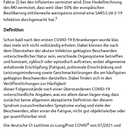
Faktor 2) bei den Infizierten vermutet wird. Eine Modellrechnung
des RKI vermutet, dass weit über 50% der europäischen
Bevölkerung mittlerweile wenigstens einmal eine SARS-CoV-2-19
5
Infektion durchgemacht hat.
Definition
Schon bald nach den ersten COVID-19-Erkrankungen wurde klar,
dass viele sich nicht vollständig erholen. Dabei können die nach
dem Überstehen der akuten Infektion geklagten Beschwerden
unterschiedlicher Natur sein, verschiede Organsysteme betreffen
und konstant, zyklisch oder episodisch auftreten, wobei allgemeine
anhaltende Erschöpfung (Fatigue), pulmonale Einschränkung und
Leistungsminderung sowie Geschmackstörungen die am häufigsten
geklagten Beschwerden darstellen. Dabei finden sich in den
Veröffentlichungen zur Häufigkeit
dieser Folgezustände nach einer überstandenen COVID-19
unterschiedliche Angaben, was vor allem daran liegen mag, dass
zunächst keine allgemein akzeptierte Definition der diesem
Syndrom zuzuschreibenden Symptome vorlag und viele der
Beschwerden, allen voran die Fatigue, nicht gut objektivierbar oder
gar quantifizierbar sind.
6
Die deutsche S1-Leitlinie zu Long/Post COVID
von 07/2021 und