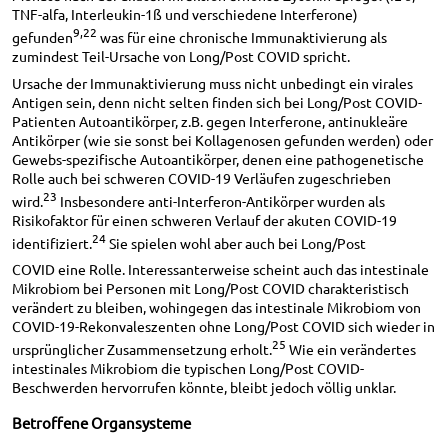
TNF-alfa, Interleukin-1ß und verschiedene Interferone)
9,22
gefunden
was für eine chronische Immunaktivierung als
zumindest Teil-Ursache von Long/Post COVID spricht.
Ursache der Immunaktivierung muss nicht unbedingt ein virales
Antigen sein, denn nicht selten finden sich bei Long/Post COVID-
Patienten Autoantikörper, z.B. gegen Interferone, antinukleäre
Antikörper (wie sie sonst bei Kollagenosen gefunden werden) oder
Gewebs-spezifische Autoantikörper, denen eine pathogenetische
Rolle auch bei schweren COVID-19 Verläufen zugeschrieben
23
wird.
Insbesondere anti-Interferon-Antikörper wurden als
Risikofaktor für einen schweren Verlauf der akuten COVID-19
24
identifiziert.
Sie spielen wohl aber auch bei Long/Post
COVID eine Rolle. Interessanterweise scheint auch das intestinale
Mikrobiom bei Personen mit Long/Post COVID charakteristisch
verändert zu bleiben, wohingegen das intestinale Mikrobiom von
COVID-19-Rekonvaleszenten ohne Long/Post COVID sich wieder in
25
ursprünglicher Zusammensetzung erholt.
Wie ein verändertes
intestinales Mikrobiom die typischen Long/Post COVID-
Beschwerden hervorrufen könnte, bleibt jedoch völlig unklar.
Betroffene Organsysteme