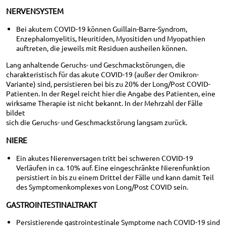
NERVENSYSTEM
Bei akutem COVID-19 können Guillain-Barre-Syndrom,
Enzephalomyelitis, Neuritiden, Myositiden und Myopathien
auftreten, die jeweils mit Residuen ausheilen können.
Lang anhaltende Geruchs- und Geschmackstörungen, die
charakteristisch für das akute COVID-19 (außer der Omikron-
Variante) sind, persistieren bei bis zu 20% der Long/Post COVID-
Patienten. In der Regel reicht hier die Angabe des Patienten, eine
wirksame Therapie ist nicht bekannt. In der Mehrzahl der Fälle
bildet
sich die Geruchs- und Geschmackstörung langsam zurück.
NIERE
Ein akutes Nierenversagen tritt bei schweren COVID-19
Verläufen in ca. 10% auf. Eine eingeschränkte Nierenfunktion
persistiert in bis zu einem Drittel der Fälle und kann damit Teil
des Symptomenkomplexes von Long/Post COVID sein.
GASTROINTESTINALTRAKT
Persistierende gastrointestinale Symptome nach COVID-19 sind