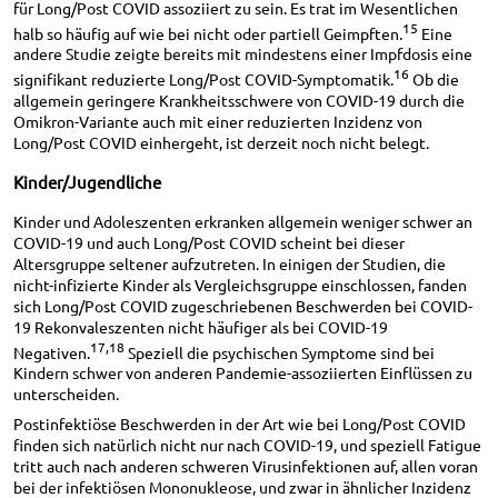
für Long/Post COVID assoziiert zu sein. Es trat im Wesentlichen
15
halb so häufig auf wie bei nicht oder partiell Geimpften.
Eine
andere Studie zeigte bereits mit mindestens einer Impfdosis eine
16
signifikant reduzierte Long/Post COVID-Symptomatik.
Ob die
allgemein geringere Krankheitsschwere von COVID-19 durch die
Omikron-Variante auch mit einer reduzierten Inzidenz von
Long/Post COVID einhergeht, ist derzeit noch nicht belegt.
Kinder/Jugendliche
Kinder und Adoleszenten erkranken allgemein weniger schwer an
COVID-19 und auch Long/Post COVID scheint bei dieser
Altersgruppe seltener aufzutreten. In einigen der Studien, die
nicht-infizierte Kinder als Vergleichsgruppe einschlossen, fanden
sich Long/Post COVID zugeschriebenen Beschwerden bei COVID-
19 Rekonvaleszenten nicht häufiger als bei COVID-19
17,18
Negativen.
Speziell die psychischen Symptome sind bei
Kindern schwer von anderen Pandemie-assoziierten Einflüssen zu
unterscheiden.
Postinfektiöse Beschwerden in der Art wie bei Long/Post COVID
finden sich natürlich nicht nur nach COVID-19, und speziell Fatigue
tritt auch nach anderen schweren Virusinfektionen auf, allen voran
bei der infektiösen Mononukleose, und zwar in ähnlicher Inzidenz