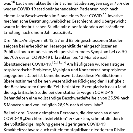
10
war.
Laut einer aktuellen britischen Studie zeigten sogar 75% der
wegen COVID-19 stationär behandelten Patienten noch nach
11
einem Jahr Beschwerden im Sinne eines Post COVID.
Invasive
mechanische Beatmung, weibliches Geschlecht und Übergewicht
waren in der britischen Studie mit einer fehlenden vollständigen
Erholung nach einem Jahr assoziiert.
Drei Meta-Analysen mit 45, 57 und 63 eingeschlossenen Studien
zeigten bei erheblicher Heterogenität der eingeschlossenen
Publikationen mindestens ein persistierendes Symptom bei ca. 50
bis 70% der an COVID-19 Erkrankten bis 12 Monate nach
12,13,14
überstandener COVID-19.
Am häufigsten wurden Fatigue,
respiratorische Probleme, Myalgien und Konzentrationsprobleme
angegeben. Dabei ist bemerkenswert, dass diese Publikationen
übereinstimmend keinen wesentlichen Rückgang der Häufigkeit
der Beschwerden über die Zeit berichten. Exemplarisch dazu fand
die o.g. britische Studie bei den stationär wegen COVID-19
Behandelten eine vollständige Beschwerdefreiheit von 25,5% nach
9
5 Monaten und von lediglich 28,9% nach einem Jahr.
Bei mit drei Dosen geimpften Personen, die dennoch an einer
COVID-19 „Durchbruchsinfektion“ erkrankten, scheint die durch
die vollständige Impfung generell geringere COVID-19
Krankheitsschwere auch mit einem signifikant niedrigeren Risiko