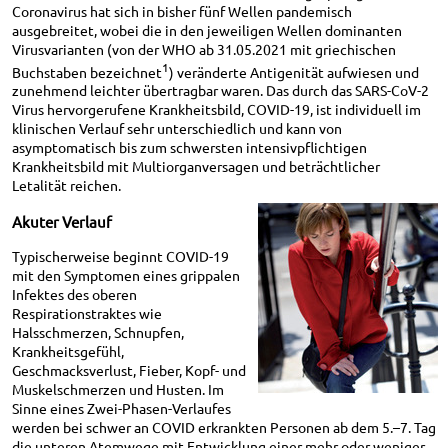
Coronavirus hat sich in bisher fünf Wellen pandemisch
ausgebreitet, wobei die in den jeweiligen Wellen dominanten
Virusvarianten (von der WHO ab 31.05.2021 mit griechischen
1
Buchstaben bezeichnet
) veränderte Antigenität aufwiesen und
zunehmend leichter übertragbar waren. Das durch das SARS-CoV-2
Virus hervorgerufene Krankheitsbild, COVID-19, ist individuell im
klinischen Verlauf sehr unterschiedlich und kann von
asymptomatisch bis zum schwersten intensivpflichtigen
Krankheitsbild mit Multiorganversagen und beträchtlicher
Letalität reichen.
Akuter Verlauf
Typischerweise beginnt COVID-19
mit den Symptomen eines grippalen
Infektes des oberen
Respirationstraktes wie
Halsschmerzen, Schnupfen,
Krankheitsgefühl,
Geschmacksverlust, Fieber, Kopf- und
Muskelschmerzen und Husten. Im
Sinne eines Zwei-Phasen-Verlaufes
werden bei schwer an COVID erkrankten Personen ab dem 5.–7. Tag
die unteren Atemwege mit Entwicklung einer mehr oder weniger