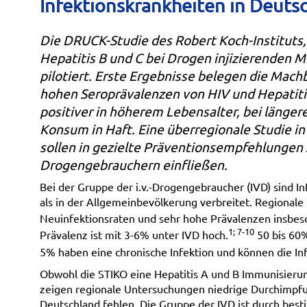
Infektionskrankheiten in Deuts
Die DRUCK-Studie des Robert Koch-Instituts, 
Hepatitis B und C bei Drogen injizierenden 
pilotiert. Erste Ergebnisse belegen die Mach
hohen Seroprävalenzen von HIV und Hepatitis
positiver in höherem Lebensalter, bei länge
Konsum in Haft. Eine überregionale Studie in
sollen in gezielte Präventionsempfehlungen z
Drogengebrauchern einfließen.
Bei der Gruppe der i.v.-Drogengebraucher (IVD) sind Inf
als in der Allgemeinbevölkerung verbreitet. Regional
Neuinfektionsraten und sehr hohe Prävalenzen insbes
1; 7-10
Prävalenz ist mit 3-6% unter IVD hoch.
50 bis 60%
5% haben eine chronische Infektion und können die In
Obwohl die STIKO eine Hepatitis A und B Immunisieru
zeigen regionale Untersuchungen niedrige Durchimpfu
Deutschland fehlen. Die Gruppe der IVD ist durch b