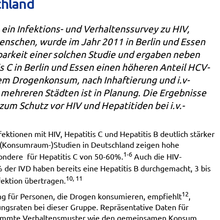
chland
ein Infektions- und Verhaltenssurvey zu HIV,
Menschen, wurde im Jahr 2011 in Berlin und Essen
barkeit einer solchen Studie und ergaben neben
 C in Berlin und Essen einen höheren Anteil HCV-
rem Drogenkonsum, nach Inhaftierung und i.v-
 mehreren Städten ist in Planung. Die Ergebnisse
um Schutz vor HIV und Hepatitiden bei i.v.-
ektionen mit HIV, Hepatitis C und Hepatitis B deutlich stärker
e (Konsumraum-)Studien in Deutschland zeigen hohe
1-6
ondere für Hepatitis C von 50-60%.
Auch die HIV-
 der IVD haben bereits eine Hepatitis B durchgemacht, 3 bis
10, 11
fektion übertragen.
12
ng für Personen, die Drogen konsumieren, empfiehlt
,
ngsraten bei dieser Gruppe. Repräsentative Daten für
estimmte Verhaltensmuster wie den gemeinsamen Konsum,