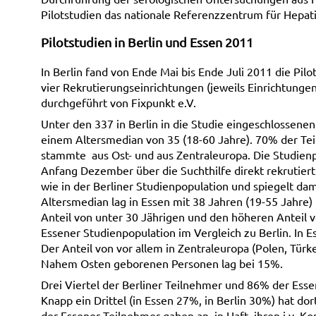
Pilotstudien das nationale Referenzzentrum für Hepatit
Pilotstudien in Berlin und Essen 2011
In Berlin fand von Ende Mai bis Ende Juli 2011 die Pi
vier Rekrutierungseinrichtungen (jeweils Einrichtungen
durchgeführt von Fixpunkt e.V.
Unter den 337 in Berlin in die Studie eingeschlossen
einem Altersmedian von 35 (18-60 Jahre). 70% der Tei
stammte aus Ost- und aus Zentraleuropa. Die Studienp
Anfang Dezember über die Suchthilfe direkt rekrutiert
wie in der Berliner Studienpopulation und spiegelt da
Altersmedian lag in Essen mit 38 Jahren (19-55 Jahre) 
Anteil von unter 30 Jährigen und den höheren Anteil v
Essener Studienpopulation im Vergleich zu Berlin. In
Der Anteil von vor allem in Zentraleuropa (Polen, Tür
Nahem Osten geborenen Personen lag bei 15%.
Drei Viertel der Berliner Teilnehmer und 86% der Esse
Knapp ein Drittel (in Essen 27%, in Berlin 30%) hat do
der Essener Teilnehmer gaben an, in Haft ihren i.v.-