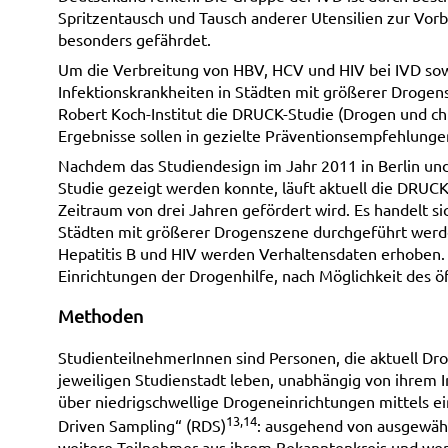
Spritzentausch und Tausch anderer Utensilien zur Vorb
besonders gefährdet.
Um die Verbreitung von HBV, HCV und HIV bei IVD sow
Infektionskrankheiten in Städten mit größerer Droge
Robert Koch-Institut die DRUCK-Studie (Drogen und chro
Ergebnisse sollen in gezielte Präventionsempfehlunge
Nachdem das Studiendesign im Jahr 2011 in Berlin und
Studie gezeigt werden konnte, läuft aktuell die DRUC
Zeitraum von drei Jahren gefördert wird. Es handelt si
Städten mit größerer Drogenszene durchgeführt werden
Hepatitis B und HIV werden Verhaltensdaten erhoben. 
Einrichtungen der Drogenhilfe, nach Möglichkeit des 
Methoden
StudienteilnehmerInnen sind Personen, die aktuell Drog
jeweiligen Studienstadt leben, unabhängig von ihrem I
über niedrigschwellige Drogeneinrichtungen mittels 
13,14
Driven Sampling“ (RDS)
: ausgehend von ausgewähl
weitere Teilnehmer aus ihrem Bekanntenkreis und werd