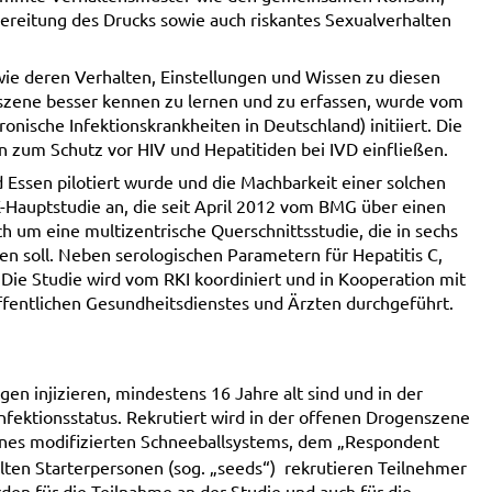
ereitung des Drucks sowie auch riskantes Sexualverhalten
ie deren Verhalten, Einstellungen und Wissen zu diesen
nszene besser kennen zu lernen und zu erfassen, wurde vom
nische Infektionskrankheiten in Deutschland) initiiert. Die
n zum Schutz vor HIV und Hepatitiden bei IVD einfließen.
 Essen pilotiert wurde und die Machbarkeit einer solchen
K-Hauptstudie an, die seit April 2012 vom BMG über einen
ch um eine multizentrische Querschnittsstudie, die in sechs
 soll. Neben serologischen Parametern für Hepatitis C,
Die Studie wird vom RKI koordiniert und in Kooperation mit
öffentlichen Gesundheitsdienstes und Ärzten durchgeführt.
en injizieren, mindestens 16 Jahre alt sind und in der
nfektionsstatus. Rekrutiert wird in der offenen Drogenszene
eines modifizierten Schneeballsystems, dem „Respondent
ten Starterpersonen (sog. „seeds“) rekrutieren Teilnehmer
en für die Teilnahme an der Studie und auch für die