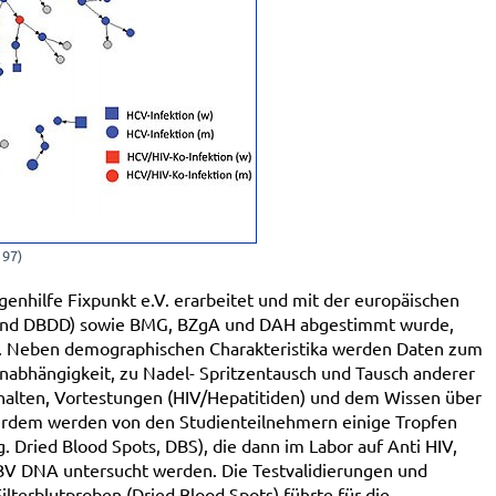
197)
genhilfe Fixpunkt e.V. erarbeitet und mit der europäischen
und DBDD) sowie BMG, BZgA und DAH abgestimmt wurde,
et. Neben demographischen Charakteristika werden Daten zum
abhängigkeit, zu Nadel- Spritzentausch und Tausch anderer
alten, Vortestungen (HIV/Hepatitiden) und dem Wissen über
erdem werden von den Studienteilnehmern einige Tropfen
og. Dried Blood Spots, DBS), die dann im Labor auf Anti HIV,
BV DNA untersucht werden. Die Testvalidierungen und
terblutproben (Dried Blood Spots) führte für die