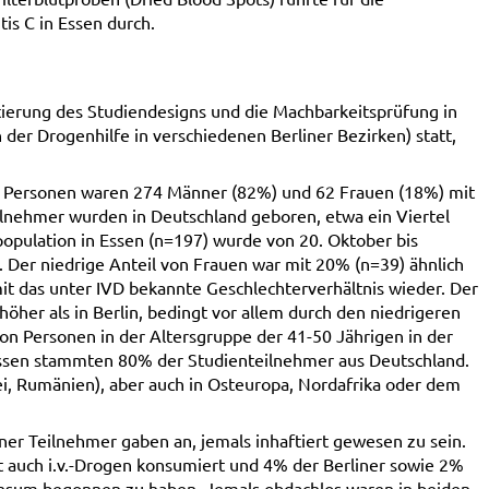
is C in Essen durch.
lotierung des Studiendesigns und die Machbarkeitsprüfung in
 der Drogenhilfe in verschiedenen Berliner Bezirken) statt,
en Personen waren 274 Männer (82%) und 62 Frauen (18%) mit
lnehmer wurden in Deutschland geboren, etwa ein Viertel
opulation in Essen (n=197) wurde von 20. Oktober bis
. Der niedrige Anteil von Frauen war mit 20% (n=39) ähnlich
mit das unter IVD bekannte Geschlechterverhältnis wieder. Der
höher als in Berlin, bedingt vor allem durch den niedrigeren
on Personen in der Altersgruppe der 41-50 Jährigen in der
 Essen stammten 80% der Studienteilnehmer aus Deutschland.
kei, Rumänien), aber auch in Osteuropa, Nordafrika oder dem
ner Teilnehmer gaben an, jemals inhaftiert gewesen zu sein.
rt auch i.v.-Drogen konsumiert und 4% der Berliner sowie 2%
Konsum begonnen zu haben. Jemals obdachlos waren in beiden