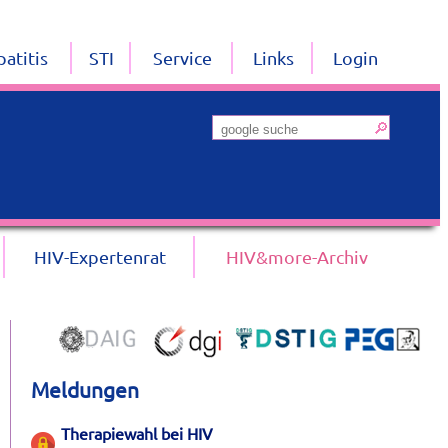
atitis
STI
Service
Links
Login
HIV-Expertenrat
HIV&more-Archiv
Meldungen
Therapiewahl bei HIV