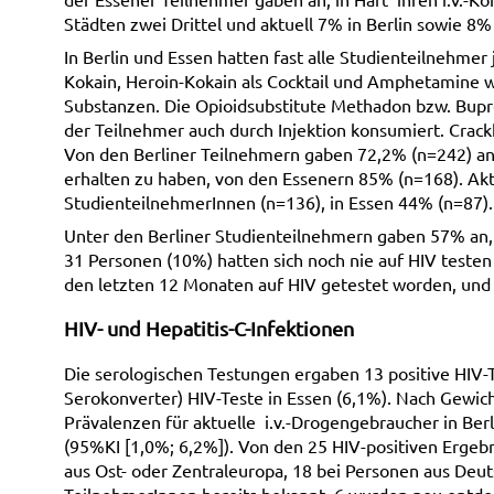
Städten zwei Drittel und aktuell 7% in Berlin sowie 8%
In Berlin und Essen hatten fast alle Studienteilnehmer
Kokain, Heroin-Kokain als Cocktail und Amphetamine 
Substanzen. Die Opioidsubstitute Methadon bzw. Bup
der Teilnehmer auch durch Injektion konsumiert. Crack
Von den Berliner Teilnehmern gaben 72,2% (n=242) an,
erhalten zu haben, von den Essenern 85% (n=168). Aktu
StudienteilnehmerInnen (n=136), in Essen 44% (n=87).
Unter den Berliner Studienteilnehmern gaben 57% an, 
31 Personen (10%) hatten sich noch nie auf HIV testen
den letzten 12 Monaten auf HIV getestet worden, und 
HIV- und Hepatitis-C-Infektionen
Die serologischen Testungen ergaben 13 positive HIV-Te
Serokonverter) HIV-Teste in Essen (6,1%). Nach Gewic
Prävalenzen für aktuelle i.v.-Drogengebraucher in Ber
(95%KI [1,0%; 6,2%]). Von den 25 HIV-positiven Ergeb
aus Ost- oder Zentraleuropa, 18 bei Personen aus Deu