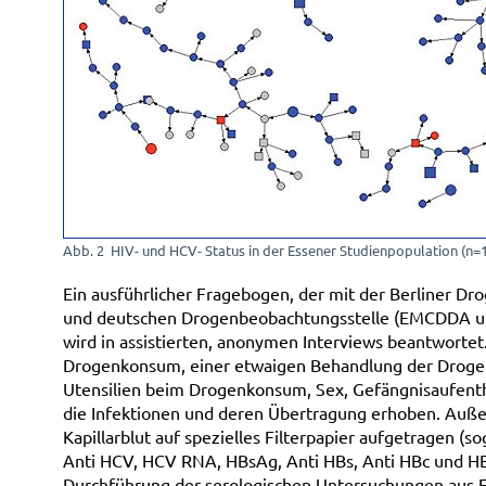
Abb. 2 HIV- und HCV- Status in der Essener Studienpopulation (n=
Ein ausführlicher Fragebogen, der mit der Berliner Dro
und deutschen Drogenbeobachtungsstelle (EMCDDA 
wird in assistierten, anonymen Interviews beantwort
Drogenkonsum, einer etwaigen Behandlung der Drogen
Utensilien beim Drogenkonsum, Sex, Gefängnisaufenth
die Infektionen und deren Übertragung erhoben. Auß
Kapillarblut auf spezielles Filterpapier aufgetragen (s
Anti HCV, HCV RNA, HBsAg, Anti HBs, Anti HBc und H
Durchführung der serologischen Untersuchungen aus Fil