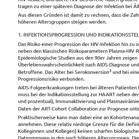
tragen zu einer späteren Diagnose der Infektion bei Äl
Aus diesen Gründen ist damit zu rechnen, dass die Zah
höheren Altersgruppen steigen werden.
1. INFEKTIONSPROGRESSION UND INDIKATIONSSTE
Das Risiko einer Progression der HIV-Infektion hin zu
neben den klassischen Risikoparametern Plasma-HIV-R
Epidemiologische Studien aus den 90er Jahren zeigen
Überlebenswahrscheinlichkeit nach AIDS-Diagnose und 
3
Betroffene. Das Alter bei Serokonversion
und bei ein
Progressionsrisiko verbunden.
AIDS-Folgeerkrankungen treten bei älteren Patienten 
muss bei der Indikationsstellung zur HAART neben den
und prozentual), Immunaktivierung und Plasmavirämie 
Daten der ART-Cohort Collaboration zur Prognose un
Praktischerweise kann man dabei eine an Kohortenan
annehmen. Diese relativ niedrige Grenze für die Definit
Kolleginnen und Kollegen) keinen scharfen biologischen
Datenmengen in den noch höheren Altersgruppen. Die e