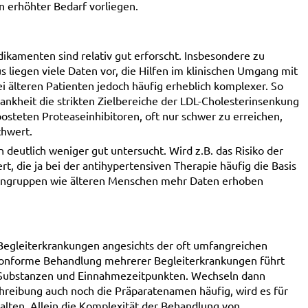
n erhöhter Bedarf vorliegen.
ikamenten sind relativ gut erforscht. Insbesondere zu
 liegen viele Daten vor, die Hilfen im klinischen Umgang mit
 älteren Patienten jedoch häufig erheblich komplexer. So
rankheit die strikten Zielbereiche der LDL-Cholesterinsenkung
osteten Proteaseinhibitoren, oft nur schwer zu erreichen,
chwert.
eutlich weniger gut untersucht. Wird z.B. das Risiko der
t, die ja bei der antihypertensiven Therapie häufig die Basis
entengruppen wie älteren Menschen mehr Daten erhoben
t Begleiterkrankungen angesichts der oft umfangreichen
n-konforme Behandlung mehrerer Begleiterkrankungen führt
n Substanzen und Einnahmezeitpunkten. Wechseln dann
hreibung auch noch die Präparatenamen häufig, wird es für
alten. Allein die Komplexität der Behandlung von