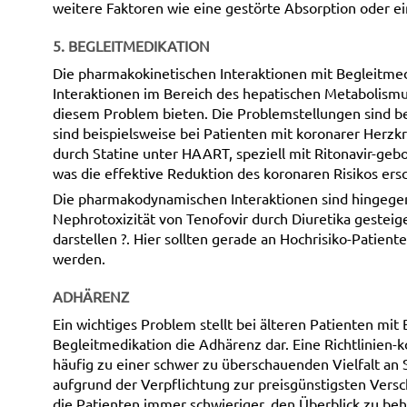
weitere Faktoren wie eine gestörte Absorption oder ei
5. BEGLEITMEDIKATION
Die pharmakokinetischen Interaktionen mit Begleitmed
Interaktionen im Bereich des hepatischen Metabolismus
diesem Problem bieten. Die Problemstellungen sind bei
sind beispielsweise bei Patienten mit koronarer Herzk
durch Statine unter HAART, speziell mit Ritonavir-gebo
was die effektive Reduktion des koronaren Risikos ers
Die pharmakodynamischen Interaktionen sind hingegen d
Nephrotoxizität von Tenofovir durch Diuretika gesteiger
darstellen ?. Hier sollten gerade an Hochrisiko-Pati
werden.
ADHÄRENZ
Ein wichtiges Problem stellt bei älteren Patienten mi
Begleitmedikation die Adhärenz dar. Eine Richtlinie
häufig zu einer schwer zu überschauenden Vielfalt a
aufgrund der Verpflichtung zur preisgünstigsten Versc
die Patienten immer schwieriger, den Überblick zu beh