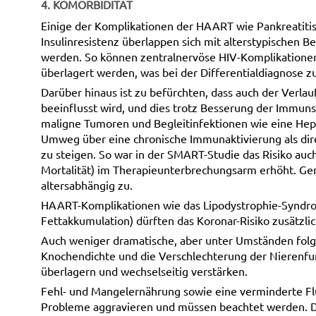
4. KOMORBIDITÄT
Einige der Komplikationen der HAART wie Pankreatitis
Insulinresistenz überlappen sich mit alterstypischen 
werden. So können zentralnervöse HIV-Komplikationen
überlagert werden, was bei der Differentialdiagnose zu
Darüber hinaus ist zu befürchten, dass auch der Verla
beeinflusst wird, und dies trotz Besserung der Immun
maligne Tumoren und Begleitinfektionen wie eine Hepa
Umweg über eine chronische Immunaktivierung als direk
zu steigen. So war in der SMART-Studie das Risiko auch 
Mortalität) im Therapieunterbrechungsarm erhöht. G
altersabhängig zu.
HAART-Komplikationen wie das Lipodystrophie-Syndrom 
Fettakkumulation) dürften das Koronar-Risiko zusätzli
Auch weniger dramatische, aber unter Umständen folg
Knochendichte und die Verschlechterung der Nierenfu
überlagern und wechselseitig verstärken.
Fehl- und Mangelernährung sowie eine verminderte Fl
Probleme aggravieren und müssen beachtet werden. Di