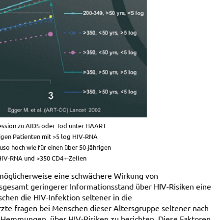
ression zu AIDS oder Tod unter HAART
hrigen Patienten mit >5 log HIV-RNA
so hoch wie für einen über 50-jährigen
 HIV-RNA und >350 CD4+-Zellen
t möglicherweise eine schwächere Wirkung von
gesamt geringerer Informationsstand über HIV-Risiken eine
chen die HIV-Infektion seltener in die
zte fragen bei Menschen dieser Altersgruppe seltener nach
e Hemmungen, über HIV-Risiken zu berichten. Diese Faktoren