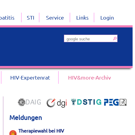
atitis
STI
Service
Links
Login
HIV-Expertenrat
HIV&more-Archiv
Meldungen
Therapiewahl bei HIV