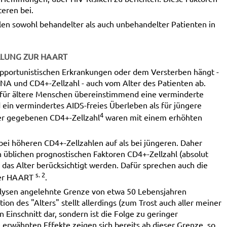
teren bei.
len sowohl behandelter als auch unbehandelter Patienten in
LLUNG ZUR HAART
 opportunistischen Erkrankungen oder dem Versterben hängt -
NA und CD4+-Zellzahl - auch vom Alter des Patienten ab.
 für ältere Menschen übereinstimmend eine verminderte
ein vermindertes AIDS-freies Überleben als für jüngere
4
er gegebenen CD4+-Zellzahl
waren mit einem erhöhten
bei höheren CD4+-Zellzahlen auf als bei jüngeren. Daher
 üblichen prognostischen Faktoren CD4+-Zellzahl (absolut
das Alter berücksichtigt werden. Dafür sprechen auch die
s. 2
ter HAART
.
alysen angelehnte Grenze von etwa 50 Lebensjahren
ion des "Alters" stellt allerdings (zum Trost auch aller meiner
 Einschnitt dar, sondern ist die Folge zu geringer
rwähnten Effekte zeigen sich bereits ab dieser Grenze, so