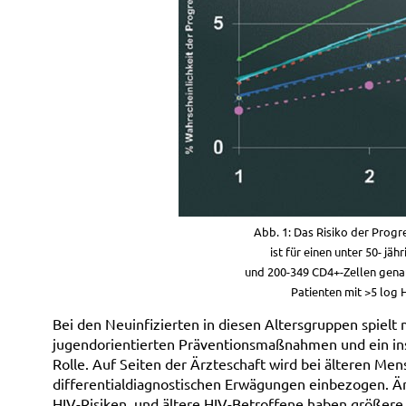
Abb. 1: Das Risiko der Prog
ist für einen unter 50- jä
und 200-349 CD4+-Zellen genau
Patienten mit >5 log
Bei den Neuinfizierten in diesen Altersgruppen spiel
jugendorientierten Präventionsmaßnahmen und ein ins
Rolle. Auf Seiten der Ärzteschaft wird bei älteren Mens
differentialdiagnostischen Erwägungen einbezogen. Är
HIV-Risiken, und ältere HIV-Betroffene haben größer