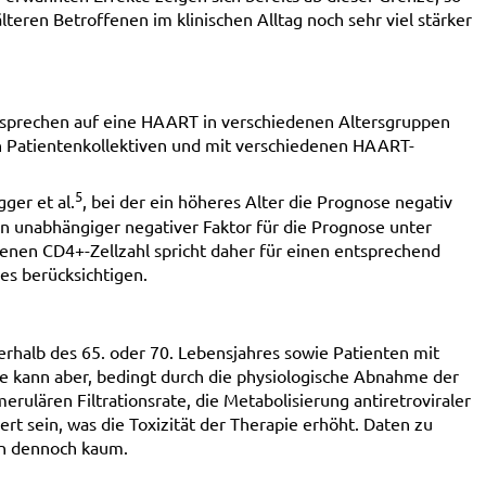
älteren Betroffenen im klinischen Alltag noch sehr viel stärker
sprechen auf eine HAART in verschiedenen Altersgruppen
en Patientenkollektiven und mit verschiedenen HAART-
5
ger et al.
, bei der ein höheres Alter die Prognose negativ
ein unabhängiger negativer Faktor für die Prognose unter
enen CD4+-Zellzahl spricht daher für einen entsprechend
ies berücksichtigen.
erhalb des 65. oder 70. Lebensjahres sowie Patienten mit
pe kann aber, bedingt durch die physiologische Abnahme der
rulären Filtrationsrate, die Metabolisierung antiretroviraler
rt sein, was die Toxizität der Therapie erhöht. Daten zu
en dennoch kaum.