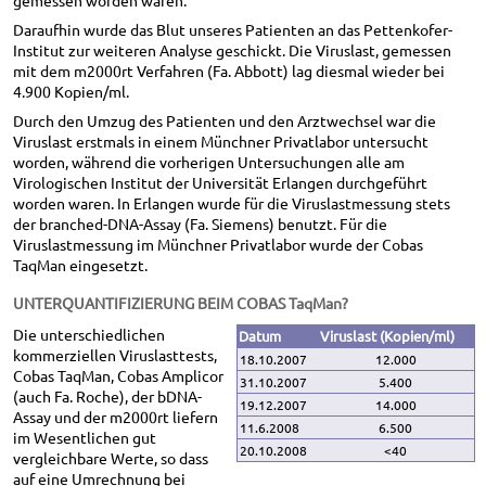
Daraufhin wurde das Blut unseres Patienten an das Pettenkofer-
Institut zur weiteren Analyse geschickt. Die Viruslast, gemessen
mit dem m2000rt Verfahren (Fa. Abbott) lag diesmal wieder bei
4.900 Kopien/ml.
Durch den Umzug des Patienten und den Arztwechsel war die
Viruslast erstmals in einem Münchner Privatlabor untersucht
worden, während die vorherigen Untersuchungen alle am
Virologischen Institut der Universität Erlangen durchgeführt
worden waren. In Erlangen wurde für die Viruslastmessung stets
der branched-DNA-Assay (Fa. Siemens) benutzt. Für die
Viruslastmessung im Münchner Privatlabor wurde der Cobas
TaqMan eingesetzt.
UNTERQUANTIFIZIERUNG BEIM COBAS TaqMan?
Die unterschiedlichen
Datum
Viruslast (Kopien/ml)
kommerziellen Viruslasttests,
18.10.2007
12.000
Cobas TaqMan, Cobas Amplicor
31.10.2007
5.400
(auch Fa. Roche), der bDNA-
19.12.2007
14.000
Assay und der m2000rt liefern
11.6.2008
6.500
im Wesentlichen gut
20.10.2008
<40
vergleichbare Werte, so dass
auf eine Umrechnung bei