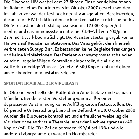
Die Diagnose HIV war bei dem 27jährgen Einzelhandelskaufmann
im Rahmen eines Routinetests im Oktober 2007 gestellt worden.
Im Jahr zuvor war der Test noch negativ ausgefallen. Beschwerden,
die auf eine HIV-Infektion deuten könnten, hatte er nicht bemerkt.
Die Viruslast bei der Erstdiagnose war mit 12.000 Kopien/ml
niedrig und das Immunsystem mit einer CD4-Zahl von 700/µl bei
22% nicht stark beeinträchtigt. Die Resistenztestung ergab keinen
Hinweis auf Resistenzmutationen. Das Virus gehört dem hier sehr
verbreiteten Subtyp B an. Es bestanden keine Begleiterkrankungen
und keine Koinfektionen. Der Patient war asymptomatisch und er
wurde zu regelmäßigen Kontrollen einbestellt, die alle eine
weiterhin niedrige Viruslast (zuletzt 6.500 Kopien/ml) und einen
ausreichenden Immunstatus zeigten.
SPONTANER ABFALL DER VIRUSLAST?
Im Oktober wechselte der Patient den Arbeitsplatz und zog nach
München. Bei der ersten Vorstellung waren außer einer
depressiven Verstimmung keine Auffälligkeiten festzustellen. Die
körperliche Untersuchung blieb ohne Befund. Am 20. Oktober 2008
wurden die Blutwerte kontrolliert und erfreulicherweise lag die
Viruslast ohne antivirale Therapie unter der Nachweisgrenze (<40
Kopien/ml). Die CD4-Zellen betrugen 499/µl bei 19% und alle
anderen Laborparameter waren im Normbereich.