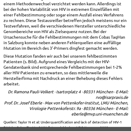
einem Methodenwechsel verzichtet werden kann. Allerdings ist
bei der hohen Variabilität von HIV in extremen Einzelfällen mit
einer Fehlbestimmung oder sogar einem Ausfall eines Verfahrens
zu rechnen. Diese Testausreißer betreffen jedoch meistens nur ein
Testverfahren, weil die verschiedenen Hersteller unterschiedliche
Genombereiche von HIV als Zielsequenz nutzen. Bei der
Ursachensuche für die Fehlbestimmungen mit dem Cobas TaqMan
in Salzburg konnte neben anderen Fehlerquellen eine auffällige
Mutation im Bereich des 3'-Primers dingfest gemacht werden.
Diese Mutation fanden wir auch bei unserem fehlbestimmten
Patienten (s. Bild). Aufgrund eines Vergleichs mit der HIV-
Gendatenbank sind entsprechende Fehlbestimmungen bei 1-2%
aller HIV-Patienten zu erwarten, so dass mittlerweile die
Herstellerfirma mit Nachdruck an einer Behebung dieses Fehlers
arbeitet.
Dr. Ramona Pauli-Volkert · Isartorplatz 4 · 80331 München · E-Mail:
rvo@isarpraxis.de
Prof. Dr. Josef Eberle · Max von Pettenkofer-Institut, LMU München,
Virologie Pettenkoferstr. 9a · 80336 München · E-Mail:
eberle@mvp.uni-muenchen.de
Quellen: Taylor N et al: Underquantification and lack of detection of HIV-1
RNA by Cobas TaqMan? XIX Österreichischer AIDS-Kongress 2008.