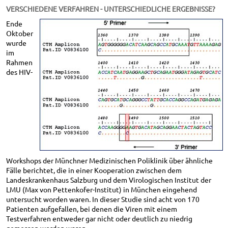
VERSCHIEDENE VERFAHREN - UNTERSCHIEDLICHE ERGEBNISSE?
Ende
Oktober
wurde
im
Rahmen
des HIV-
Workshops der Münchner Medizinischen Poliklinik über ähnliche
Fälle berichtet, die in einer Kooperation zwischen dem
Landeskrankenhaus Salzburg und dem Virologischen Institut der
LMU (Max von Pettenkofer-Institut) in München eingehend
untersucht worden waren. In dieser Studie sind acht von 170
Patienten aufgefallen, bei denen die Viren mit einem
Testverfahren entweder gar nicht oder deutlich zu niedrig
gemessen worden waren.