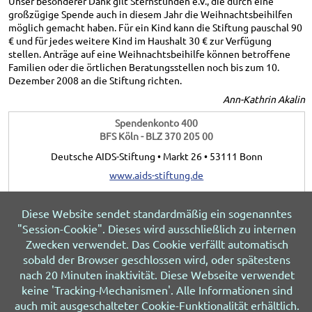
Unser besonderer Dank gilt Sternstunden e.V., die durch eine
großzügige Spende auch in diesem Jahr die Weihnachtsbeihilfen
möglich gemacht haben. Für ein Kind kann die Stiftung pauschal 90
€ und für jedes weitere Kind im Haushalt 30 € zur Verfügung
stellen. Anträge auf eine Weihnachtsbeihilfe können betroffene
Familien oder die örtlichen Beratungsstellen noch bis zum 10.
Dezember 2008 an die Stiftung richten.
Ann-Kathrin Akalin
Spendenkonto 400
BFS Köln - BLZ 370 205 00
Deutsche AIDS-Stiftung • Markt 26 • 53111 Bonn
www.aids-stiftung.de
Diese Website sendet standardmäßig ein sogenanntes
"Session-Cookie". Dieses wird ausschließlich zu internen
Ausgabe 4 - 2008
Zwecken verwendet. Das Cookie verfällt automatisch
sobald der Browser geschlossen wird, oder spätestens
nach 20 Minuten inaktivität. Diese Webseite verwendet
© 2026 HIV&more
Impressum
Datenschutz
keine 'Tracking-Mechanismen'. Alle Informationen sind
Über uns
Sitemap
Letzte Änderung 06.08.2026
auch mit ausgeschalteter Cookie-Funktionalität erhältlich.