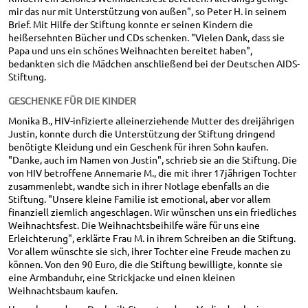
mir das nur mit Unterstützung von außen", so Peter H. in seinem
Brief. Mit Hilfe der Stiftung konnte er seinen Kindern die
heißersehnten Bücher und CDs schenken. "Vielen Dank, dass sie
Papa und uns ein schönes Weihnachten bereitet haben",
bedankten sich die Mädchen anschließend bei der Deutschen AIDS-
Stiftung.
GESCHENKE FÜR DIE KINDER
Monika B., HIV-infizierte alleinerziehende Mutter des dreijährigen
Justin, konnte durch die Unterstützung der Stiftung dringend
benötigte Kleidung und ein Geschenk für ihren Sohn kaufen.
"Danke, auch im Namen von Justin", schrieb sie an die Stiftung. Die
von HIV betroffene Annemarie M., die mit ihrer 17jährigen Tochter
zusammenlebt, wandte sich in ihrer Notlage ebenfalls an die
Stiftung. "Unsere kleine Familie ist emotional, aber vor allem
finanziell ziemlich angeschlagen. Wir wünschen uns ein friedliches
Weihnachtsfest. Die Weihnachtsbeihilfe wäre für uns eine
Erleichterung", erklärte Frau M. in ihrem Schreiben an die Stiftung.
Vor allem wünschte sie sich, ihrer Tochter eine Freude machen zu
können. Von den 90 Euro, die die Stiftung bewilligte, konnte sie
eine Armbanduhr, eine Strickjacke und einen kleinen
Weihnachtsbaum kaufen.