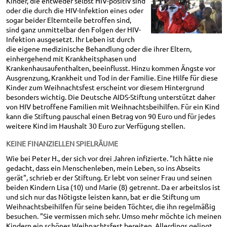
Kinder, die entweder selbst HIV-positiv sind
oder die durch die HIV-Infektion eines oder
sogar beider Elternteile betroffen sind,
sind ganz unmittelbar den Folgen der HIV-
Infektion ausgesetzt. Ihr Leben ist durch
die eigene medizinische Behandlung oder die ihrer Eltern,
einhergehend mit Krankheitsphasen und
Krankenhausaufenthalten, beeinflusst. Hinzu kommen Ängste vor
Ausgrenzung, Krankheit und Tod in der Familie. Eine Hilfe für diese
Kinder zum Weihnachtsfest erscheint vor diesem Hintergrund
besonders wichtig. Die Deutsche AIDS-Stiftung unterstützt daher
von HIV betroffene Familien mit Weihnachtsbeihilfen. Für ein Kind
kann die Stiftung pauschal einen Betrag von 90 Euro und für jedes
weitere Kind im Haushalt 30 Euro zur Verfügung stellen.
KEINE FINANZIELLEN SPIELRÄUME
Wie bei Peter H., der sich vor drei Jahren infizierte. "Ich hätte nie
gedacht, dass ein Menschenleben, mein Leben, so ins Abseits
gerät", schrieb er der Stiftung. Er lebt von seiner Frau und seinen
beiden Kindern Lisa (10) und Marie (8) getrennt. Da er arbeitslos ist
und sich nur das Nötigste leisten kann, bat er die Stiftung um
Weihnachtsbeihilfen für seine beiden Töchter, die ihn regelmäßig
besuchen. "Sie vermissen mich sehr. Umso mehr möchte ich meinen
Kindern ein schönes Weihnachtsfest bereiten. Allerdings gelingt