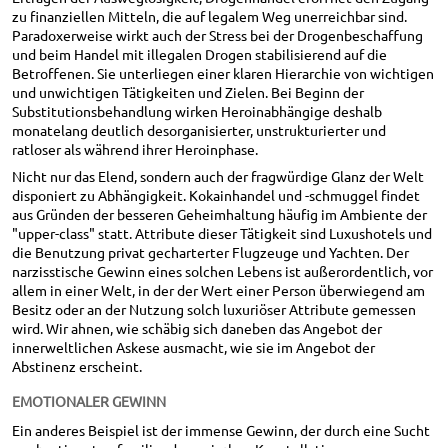
zu finanziellen Mitteln, die auf legalem Weg unerreichbar sind.
Paradoxerweise wirkt auch der Stress bei der Drogenbeschaffung
und beim Handel mit illegalen Drogen stabilisierend auf die
Betroffenen. Sie unterliegen einer klaren Hierarchie von wichtigen
und unwichtigen Tätigkeiten und Zielen. Bei Beginn der
Substitutionsbehandlung wirken Heroinabhängige deshalb
monatelang deutlich desorganisierter, unstrukturierter und
ratloser als während ihrer Heroinphase.
Nicht nur das Elend, sondern auch der fragwürdige Glanz der Welt
disponiert zu Abhängigkeit. Kokainhandel und -schmuggel findet
aus Gründen der besseren Geheimhaltung häufig im Ambiente der
"upper-class" statt. Attribute dieser Tätigkeit sind Luxushotels und
die Benutzung privat gecharterter Flugzeuge und Yachten. Der
narzisstische Gewinn eines solchen Lebens ist außerordentlich, vor
allem in einer Welt, in der der Wert einer Person überwiegend am
Besitz oder an der Nutzung solch luxuriöser Attribute gemessen
wird. Wir ahnen, wie schäbig sich daneben das Angebot der
innerweltlichen Askese ausmacht, wie sie im Angebot der
Abstinenz erscheint.
EMOTIONALER GEWINN
Ein anderes Beispiel ist der immense Gewinn, der durch eine Sucht