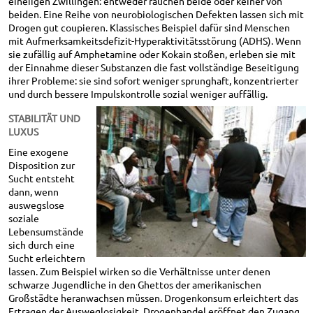
eineiigen Zwillingen: entweder rauchen beide oder keiner von
beiden. Eine Reihe von neurobiologischen Defekten lassen sich mit
Drogen gut coupieren. Klassisches Beispiel dafür sind Menschen
mit Aufmerksamkeitsdefizit-Hyperaktivitätsstörung (ADHS). Wenn
sie zufällig auf Amphetamine oder Kokain stoßen, erleben sie mit
der Einnahme dieser Substanzen die fast vollständige Beseitigung
ihrer Probleme: sie sind sofort weniger sprunghaft, konzentrierter
und durch bessere Impulskontrolle sozial weniger auffällig.
STABILITÄT UND
LUXUS
Eine exogene
Disposition zur
Sucht entsteht
dann, wenn
auswegslose
soziale
Lebensumstände
sich durch eine
Sucht erleichtern
lassen. Zum Beispiel wirken so die Verhältnisse unter denen
schwarze Jugendliche in den Ghettos der amerikanischen
Großstädte heranwachsen müssen. Drogenkonsum erleichtert das
Ertragen der Ausweglosigkeit, Drogenhandel eröffnet den Zugang