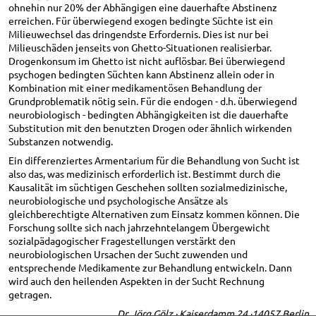
ohnehin nur 20% der Abhängigen eine dauerhafte Abstinenz
erreichen. Für überwiegend exogen bedingte Süchte ist ein
Milieuwechsel das dringendste Erfordernis. Dies ist nur bei
Milieuschäden jenseits von Ghetto-Situationen realisierbar.
Drogenkonsum im Ghetto ist nicht auflösbar. Bei überwiegend
psychogen bedingten Süchten kann Abstinenz allein oder in
Kombination mit einer medikamentösen Behandlung der
Grundproblematik nötig sein. Für die endogen - d.h. überwiegend
neurobiologisch - bedingten Abhängigkeiten ist die dauerhafte
Substitution mit den benutzten Drogen oder ähnlich wirkenden
Substanzen notwendig.
Ein differenziertes Armentarium für die Behandlung von Sucht ist
also das, was medizinisch erforderlich ist. Bestimmt durch die
Kausalität im süchtigen Geschehen sollten sozialmedizinische,
neurobiologische und psychologische Ansätze als
gleichberechtigte Alternativen zum Einsatz kommen können. Die
Forschung sollte sich nach jahrzehntelangem Übergewicht
sozialpädagogischer Fragestellungen verstärkt den
neurobiologischen Ursachen der Sucht zuwenden und
entsprechende Medikamente zur Behandlung entwickeln. Dann
wird auch den heilenden Aspekten in der Sucht Rechnung
getragen.
Dr. Jörg Gölz · Kaiserdamm 24 ·14057 Berlin