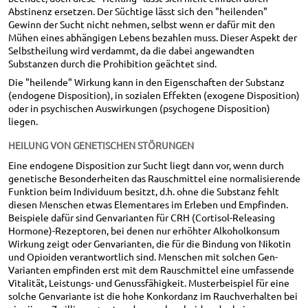
Abstinenz ersetzen. Der Süchtige lässt sich den "heilenden"
Gewinn der Sucht nicht nehmen, selbst wenn er dafür mit den
Mühen eines abhängigen Lebens bezahlen muss. Dieser Aspekt der
Selbstheilung wird verdammt, da die dabei angewandten
Substanzen durch die Prohibition geächtet sind.
Die "heilende" Wirkung kann in den Eigenschaften der Substanz
(endogene Disposition), in sozialen Effekten (exogene Disposition)
oder in psychischen Auswirkungen (psychogene Disposition)
liegen.
HEILUNG VON GENETISCHEN STÖRUNGEN
Eine endogene Disposition zur Sucht liegt dann vor, wenn durch
genetische Besonderheiten das Rauschmittel eine normalisierende
Funktion beim Individuum besitzt, d.h. ohne die Substanz fehlt
diesen Menschen etwas Elementares im Erleben und Empfinden.
Beispiele dafür sind Genvarianten für CRH (Cortisol-Releasing
Hormone)-Rezeptoren, bei denen nur erhöhter Alkoholkonsum
Wirkung zeigt oder Genvarianten, die für die Bindung von Nikotin
und Opioiden verantwortlich sind. Menschen mit solchen Gen-
Varianten empfinden erst mit dem Rauschmittel eine umfassende
Vitalität, Leistungs- und Genussfähigkeit. Musterbeispiel für eine
solche Genvariante ist die hohe Konkordanz im Rauchverhalten bei