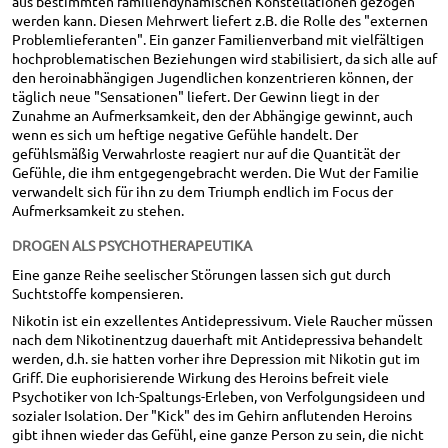
aus bestimmten familiendynamischen Konstellationen gezogen
werden kann. Diesen Mehrwert liefert z.B. die Rolle des "externen
Problemlieferanten". Ein ganzer Familienverband mit vielfältigen
hochproblematischen Beziehungen wird stabilisiert, da sich alle auf
den heroinabhängigen Jugendlichen konzentrieren können, der
täglich neue "Sensationen" liefert. Der Gewinn liegt in der
Zunahme an Aufmerksamkeit, den der Abhängige gewinnt, auch
wenn es sich um heftige negative Gefühle handelt. Der
gefühlsmäßig Verwahrloste reagiert nur auf die Quantität der
Gefühle, die ihm entgegengebracht werden. Die Wut der Familie
verwandelt sich für ihn zu dem Triumph endlich im Focus der
Aufmerksamkeit zu stehen.
DROGEN ALS PSYCHOTHERAPEUTIKA
Eine ganze Reihe seelischer Störungen lassen sich gut durch
Suchtstoffe kompensieren.
Nikotin ist ein exzellentes Antidepressivum. Viele Raucher müssen
nach dem Nikotinentzug dauerhaft mit Antidepressiva behandelt
werden, d.h. sie hatten vorher ihre Depression mit Nikotin gut im
Griff. Die euphorisierende Wirkung des Heroins befreit viele
Psychotiker von Ich-Spaltungs-Erleben, von Verfolgungsideen und
sozialer Isolation. Der "Kick" des im Gehirn anflutenden Heroins
gibt ihnen wieder das Gefühl, eine ganze Person zu sein, die nicht