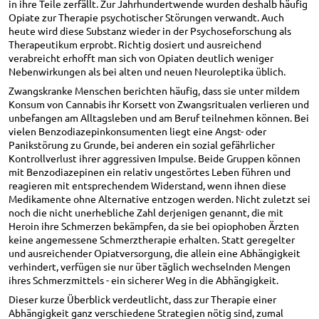
in ihre Teile zerfällt. Zur Jahrhundertwende wurden deshalb häufig
Opiate zur Therapie psychotischer Störungen verwandt. Auch
heute wird diese Substanz wieder in der Psychoseforschung als
Therapeutikum erprobt. Richtig dosiert und ausreichend
verabreicht erhofft man sich von Opiaten deutlich weniger
Nebenwirkungen als bei alten und neuen Neuroleptika üblich.
Zwangskranke Menschen berichten häufig, dass sie unter mildem
Konsum von Cannabis ihr Korsett von Zwangsritualen verlieren und
unbefangen am Alltagsleben und am Beruf teilnehmen können. Bei
vielen Benzodiazepinkonsumenten liegt eine Angst- oder
Panikstörung zu Grunde, bei anderen ein sozial gefährlicher
Kontrollverlust ihrer aggressiven Impulse. Beide Gruppen können
mit Benzodiazepinen ein relativ ungestörtes Leben führen und
reagieren mit entsprechendem Widerstand, wenn ihnen diese
Medikamente ohne Alternative entzogen werden. Nicht zuletzt sei
noch die nicht unerhebliche Zahl derjenigen genannt, die mit
Heroin ihre Schmerzen bekämpfen, da sie bei opiophoben Ärzten
keine angemessene Schmerztherapie erhalten. Statt geregelter
und ausreichender Opiatversorgung, die allein eine Abhängigkeit
verhindert, verfügen sie nur über täglich wechselnden Mengen
ihres Schmerzmittels - ein sicherer Weg in die Abhängigkeit.
Dieser kurze Überblick verdeutlicht, dass zur Therapie einer
Abhängigkeit ganz verschiedene Strategien nötig sind, zumal