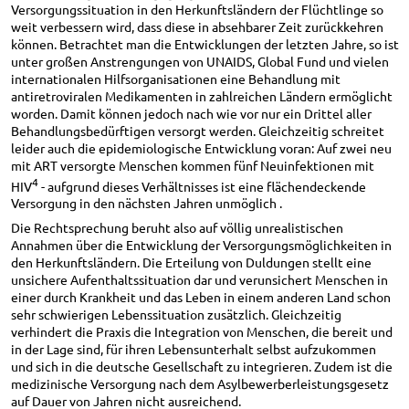
Versorgungssituation in den Herkunftsländern der Flüchtlinge so
weit verbessern wird, dass diese in absehbarer Zeit zurückkehren
können. Betrachtet man die Entwicklungen der letzten Jahre, so ist
unter großen Anstrengungen von UNAIDS, Global Fund und vielen
internationalen Hilfsorganisationen eine Behandlung mit
antiretroviralen Medikamenten in zahlreichen Ländern ermöglicht
worden. Damit können jedoch nach wie vor nur ein Drittel aller
Behandlungsbedürftigen versorgt werden. Gleichzeitig schreitet
leider auch die epidemiologische Entwicklung voran: Auf zwei neu
mit ART versorgte Menschen kommen fünf Neuinfektionen mit
4
HIV
- aufgrund dieses Verhältnisses ist eine flächendeckende
Versorgung in den nächsten Jahren unmöglich .
Die Rechtsprechung beruht also auf völlig unrealistischen
Annahmen über die Entwicklung der Versorgungsmöglichkeiten in
den Herkunftsländern. Die Erteilung von Duldungen stellt eine
unsichere Aufenthaltssituation dar und verunsichert Menschen in
einer durch Krankheit und das Leben in einem anderen Land schon
sehr schwierigen Lebenssituation zusätzlich. Gleichzeitig
verhindert die Praxis die Integration von Menschen, die bereit und
in der Lage sind, für ihren Lebensunterhalt selbst aufzukommen
und sich in die deutsche Gesellschaft zu integrieren. Zudem ist die
medizinische Versorgung nach dem Asylbewerberleistungsgesetz
auf Dauer von Jahren nicht ausreichend.