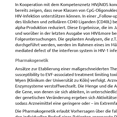
In Kooperation mit dem Kompetenznetz HIV/AIDS konn
bereits zeigen, dass neue Klassen von CpG-Oligonukl
HIV-Infektion unterstützen können. In einer „Follow-u
des löslichen und zellulären CD40 Liganden (CD40L) bei
alpha-Produktion reduziert. Diese Ergebnisse, die im J
und worüber in der letzten Ausgabe von HIV&more beri
Folgeuntersuchungen. Die geplanten Analysen, die z
durchgeführt werden, werden im Rahmen eines im Mär
mediated defect of the interferon system in HIV-1 infec
Pharmakogenetik
Ansätze zur Etablierung einer maßgeschneiderten Th
susceptibility to EVF-associated treatment limiting t
Wyen (Klinikum der Universität zu Köln) verfolgt. Ar
Enzymsysteme verstoffwechselt. Die Menge und die Ar
die Gene, von denen sie sich ableiten, in unterschied
der genetischen Veränderung ergeben sich Aktivitätse
sodass Arzneimittel eine geringere oder – im Extremfa
Die Pharmakogenetik erlaubt Vorhersagen über die fall
den individuellen Bedarf eines Patienten angepasste 