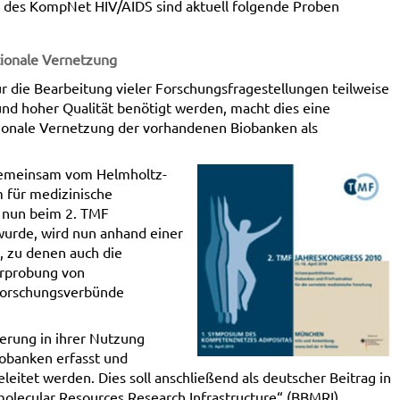
k des KompNet HIV/AIDS sind aktuell folgende Proben
tionale Vernetzung
r die Bearbeitung vieler Forschungsfragestellungen teilweise
d hoher Qualität benötigt werden, macht dies eine
tionale Vernetzung der vorhandenen Biobanken als
gemeinsam vom Helmholtz-
 für medizinische
e nun beim 2. TMF
wurde, wird nun anhand einer
, zu denen auch die
rprobung von
Forschungsverbünde
gerung in ihrer Nutzung
iobanken erfasst und
itet werden. Dies soll anschließend als deutscher Beitrag in
molecular Resources Research Infrastructure“ (BBMRI)