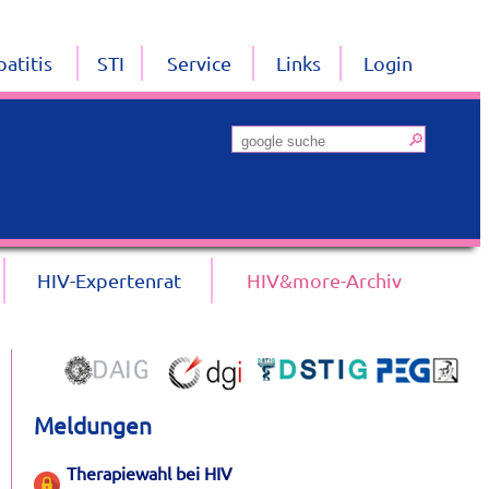
atitis
STI
Service
Links
Login
HIV-Expertenrat
HIV&more-Archiv
Meldungen
Therapiewahl bei HIV