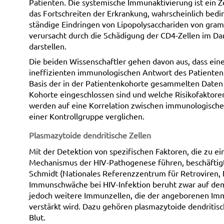
Patienten. Die systemische Immunaktivierung ist ein Z
das Fortschreiten der Erkrankung, wahrscheinlich bedin
ständige Eindringen von Lipopolysacchariden von gram-
verursacht durch die Schädigung der CD4-Zellen im Dar
darstellen.
Die beiden Wissenschaftler gehen davon aus, dass ein
ineffizienten immunologischen Antwort des Patienten 
Basis der in der Patientenkohorte gesammelten Daten 
Kohorte eingeschlossen sind und welche Risikofaktore
werden auf eine Korrelation zwischen immunologischen
einer Kontrollgruppe verglichen.
Plasmazytoide dendritische Zellen
Mit der Detektion von spezifischen Faktoren, die zu e
Mechanismus der HIV-Pathogenese führen, beschäftigt
Schmidt (Nationales Referenzzentrum für Retroviren, 
Immunschwäche bei HIV-Infektion beruht zwar auf dem 
jedoch weitere Immunzellen, die der angeborenen I
verstärkt wird. Dazu gehören plasmazytoide dendritis
Blut.