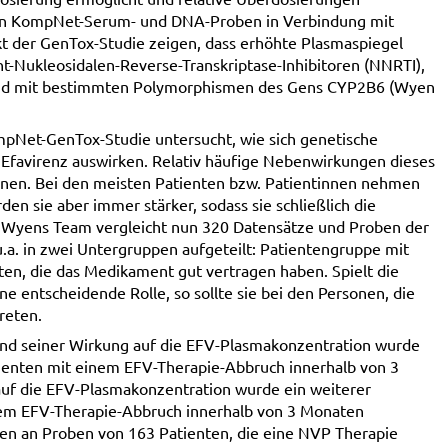
 von KompNet-Serum- und DNA-Proben in Verbindung mit
kt der GenTox-Studie zeigen, dass erhöhte Plasmaspiegel
t-Nukleosidalen-Reverse-Transkriptase-Inhibitoren (NNRTI),
 sind mit bestimmten Polymorphismen des Gens CYP2B6 (Wyen
mpNet-GenTox-Studie untersucht, wie sich genetische
 Efavirenz auswirken. Relativ häufige Nebenwirkungen dieses
nen. Bei den meisten Patienten bzw. Patientinnen nehmen
en sie aber immer stärker, sodass sie schließlich die
Wyens Team vergleicht nun 320 Datensätze und Proben der
a. in zwei Untergruppen aufgeteilt: Patientengruppe mit
n, die das Medikament gut vertragen haben. Spielt die
 entscheidende Rolle, so sollte sie bei den Personen, die
reten.
chend seiner Wirkung auf die EFV-Plasmakonzentration wurde
enten mit einem EFV-Therapie-Abbruch innerhalb von 3
auf die EFV-Plasmakonzentration wurde ein weiterer
nem EFV-Therapie-Abbruch innerhalb von 3 Monaten
gen an Proben von 163 Patienten, die eine NVP Therapie