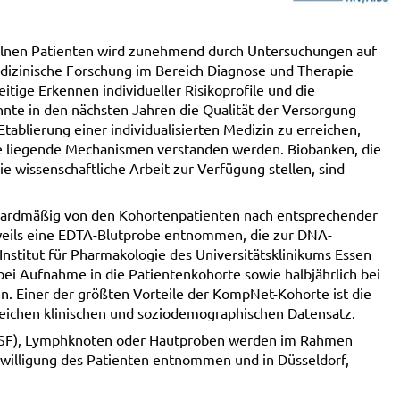
elnen Patienten wird zunehmend durch Untersuchungen auf
dizinische Forschung im Bereich Diagnose und Therapie
ige Erkennen individueller Risikoprofile und die
te in den nächsten Jahren die Qualität der Versorgung
tablierung einer individualisierten Medizin zu erreichen,
e liegende Mechanismen verstanden werden. Biobanken, die
ie wissenschaftliche Arbeit zur Verfügung stellen, sind
ardmäßig von den Kohortenpatienten nach entsprechender
jeweils eine EDTA-Blutprobe entnommen, die zur DNA-
nstitut für Pharmakologie des Universitätsklinikums Essen
ei Aufnahme in die Patientenkohorte sowie halbjährlich bei
 Einer der größten Vorteile der KompNet-Kohorte ist die
ichen klinischen und soziodemographischen Datensatz.
(CSF), Lymphknoten oder Hautproben werden im Rahmen
willigung des Patienten entnommen und in Düsseldorf,