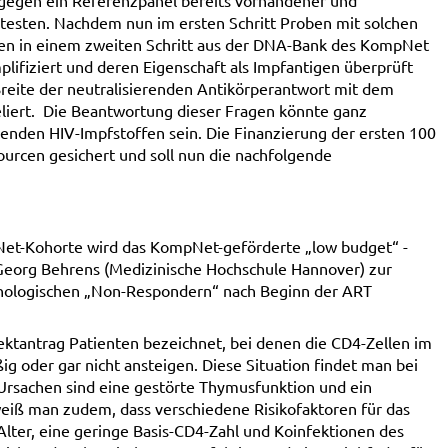
gegen ein Referenzpanel bereits vorhandener und
 testen. Nachdem nun im ersten Schritt Proben mit solchen
len in einem zweiten Schritt aus der DNA-Bank des KompNet
lifiziert und deren Eigenschaft als Impfantigen überprüft
Breite der neutralisierenden Antikörperantwort mit dem
eliert. Die Beantwortung dieser Fragen könnte ganz
erenden HIV-Impfstoffen sein. Die Finanzierung der ersten 100
ourcen gesichert und soll nun die nachfolgende
Net-Kohorte wird das KompNet-geförderte „low budget“ -
eorg Behrens (Medizinische Hochschule Hannover) zur
nologischen „Non-Respondern“ nach Beginn der ART
tantrag Patienten bezeichnet, bei denen die CD4-Zellen im
ig oder gar nicht ansteigen. Diese Situation findet man bei
e Ursachen sind eine gestörte Thymusfunktion und ein
eiß man zudem, dass verschiedene Risikofaktoren für das
lter, eine geringe Basis-CD4-Zahl und Koinfektionen des