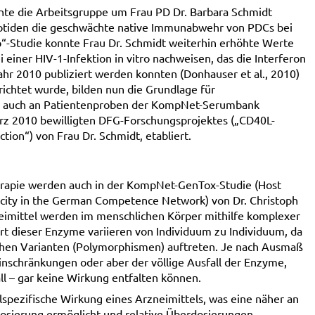
te die Arbeitsgruppe um Frau PD Dr. Barbara Schmidt
eotiden die geschwächte native Immunabwehr von PDCs bei
p“-Studie konnte Frau Dr. Schmidt weiterhin erhöhte Werte
 einer HIV-1-Infektion in vitro nachweisen, das die Interferon
ahr 2010 publiziert werden konnten (Donhauser et al., 2010)
chtet wurde, bilden nun die Grundlage für
.T. auch an Patientenproben der KompNet-Serumbank
z 2010 bewilligten DFG-Forschungsprojektes („CD40L-
tion“) von Frau Dr. Schmidt, etabliert.
erapie werden auch in der KompNet-GenTox-Studie (Host
oxicity in the German Competence Network) von Dr. Christoph
zneimittel werden im menschlichen Körper mithilfe komplexer
t dieser Enzyme variieren von Individuum zu Individuum, da
lichen Varianten (Polymorphismen) auftreten. Je nach Ausmaß
inschränkungen oder aber der völlige Ausfall der Enzyme,
ll – gar keine Wirkung entfalten können.
spezifische Wirkung eines Arzneimittels, was eine näher an
Dosierung ermöglicht und relative Überdosierungen