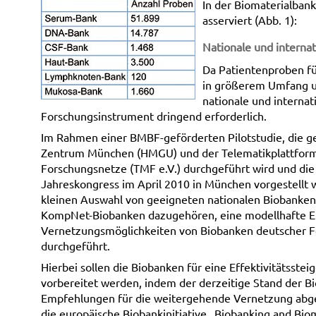
In der Biomaterialban
asserviert (Abb. 1):
Nationale und interna
Da Patientenproben fü
in größerem Umfang un
nationale und interna
Forschungsinstrument dringend erforderlich.
Im Rahmen einer BMBF-geförderten Pilotstudie, die 
Zentrum München (HMGU) und der Telematikplattform
Forschungsnetze (TMF e.V.) durchgeführt wird und di
Jahreskongress im April 2010 in München vorgestellt 
kleinen Auswahl von geeigneten nationalen Biobanken
KompNet-Biobanken dazugehören, eine modellhafte E
Vernetzungsmöglichkeiten von Biobanken deutscher 
durchgeführt.
Hierbei sollen die Biobanken für eine Effektivitätsstei
vorbereitet werden, indem der derzeitige Stand der B
Empfehlungen für die weitergehende Vernetzung abgele
die europäische Biobankinitiative „Biobanking and Bio