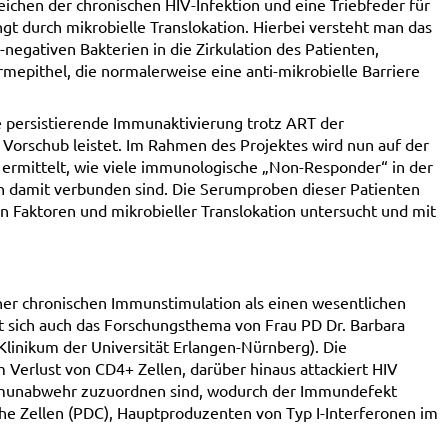
eichen der chronischen HIV-Infektion und eine Triebfeder für
gt durch mikrobielle Translokation. Hierbei versteht man das
negativen Bakterien in die Zirkulation des Patienten,
mepithel, die normalerweise eine anti-mikrobielle Barriere
e persistierende Immunaktivierung trotz ART der
Vorschub leistet. Im Rahmen des Projektes wird nun auf der
ermittelt, wie viele immunologische „Non-Responder“ in der
n damit verbunden sind. Die Serumproben dieser Patienten
 Faktoren und mikrobieller Translokation untersucht und mit
iner chronischen Immunstimulation als einen wesentlichen
 sich auch das Forschungsthema von Frau PD Dr. Barbara
Klinikum der Universität Erlangen-Nürnberg). Die
Verlust von CD4+ Zellen, darüber hinaus attackiert HIV
mmunabwehr zuzuordnen sind, wodurch der Immundefekt
che Zellen (PDC), Hauptproduzenten von Typ I-Interferonen im