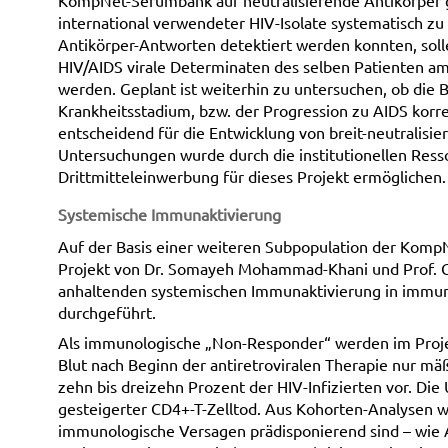
KompNet-Serumbank auf neutralisierende Antikörper 
international verwendeter HIV-Isolate systematisch zu
Antikörper-Antworten detektiert werden konnten, sol
HIV/AIDS virale Determinaten des selben Patienten amp
werden. Geplant ist weiterhin zu untersuchen, ob die 
Krankheitsstadium, bzw. der Progression zu AIDS korr
entscheidend für die Entwicklung von breit-neutralisi
Untersuchungen wurde durch die institutionellen Ress
Drittmitteleinwerbung für dieses Projekt ermöglichen.
Systemische Immunaktivierung
Auf der Basis einer weiteren Subpopulation der Komp
Projekt von Dr. Somayeh Mohammad-Khani und Prof. G
anhaltenden systemischen Immunaktivierung in immu
durchgeführt.
Als immunologische „Non-Responder“ werden im Projek
Blut nach Beginn der antiretroviralen Therapie nur mäß
zehn bis dreizehn Prozent der HIV-Infizierten vor. Di
gesteigerter CD4+-T-Zelltod. Aus Kohorten-Analysen w
immunologische Versagen prädisponierend sind – wie A