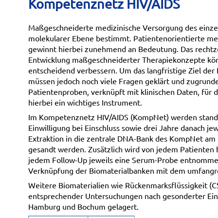
Kompetenznetz HIV/AIDS
Maßgeschneiderte medizinische Versorgung des einz
molekularer Ebene bestimmt. Patientenorientierte me
gewinnt hierbei zunehmend an Bedeutung. Das rechtzeit
Entwicklung maßgeschneiderter Therapiekonzepte könn
entscheidend verbessern. Um das langfristige Ziel der E
müssen jedoch noch viele Fragen geklärt und zugrund
Patientenproben, verknüpft mit klinischen Daten, für d
hierbei ein wichtiges Instrument.
Im Kompetenznetz HIV/AIDS (KompNet) werden stand
Einwilligung bei Einschluss sowie drei Jahre danach 
Extraktion in die zentrale DNA-Bank des KompNet am I
gesandt werden. Zusätzlich wird von jedem Patienten b
jedem Follow-Up jeweils eine Serum-Probe entnommen.
Verknüpfung der Biomaterialbanken mit dem umfangre
Weitere Biomaterialien wie Rückenmarksflüssigkeit 
entsprechender Untersuchungen nach gesonderter Ein
Hamburg und Bochum gelagert.