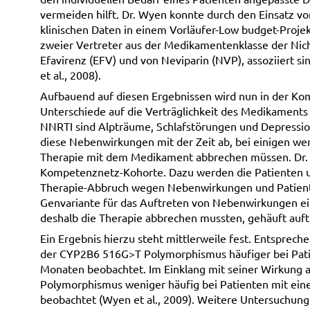
vermeiden hilft. Dr. Wyen konnte durch den Einsatz
klinischen Daten in einem Vorläufer-Low budget-Proje
zweier Vertreter aus der Medikamentenklasse der Nich
Efavirenz (EFV) und von Neviparin (NVP), assoziiert
et al., 2008).
Aufbauend auf diesen Ergebnissen wird nun in der Ko
Unterschiede auf die Verträglichkeit des Medikaments
NNRTI sind Alpträume, Schlafstörungen und Depressio
diese Nebenwirkungen mit der Zeit ab, bei einigen werd
Therapie mit dem Medikament abbrechen müssen. Dr. 
Kompetenznetz-Kohorte. Dazu werden die Patienten u.
Therapie-Abbruch wegen Nebenwirkungen und Patiente
Genvariante für das Auftreten von Nebenwirkungen eine
deshalb die Therapie abbrechen mussten, gehäuft auft
Ein Ergebnis hierzu steht mittlerweile fest. Entspre
der CYP2B6 516G>T Polymorphismus häufiger bei Pati
Monaten beobachtet. Im Einklang mit seiner Wirkung 
Polymorphismus weniger häufig bei Patienten mit ei
beobachtet (Wyen et al., 2009). Weitere Untersuchun