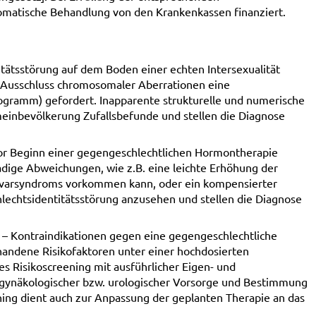
matische Behandlung von den Krankenkassen finanziert.
itätsstörung auf dem Boden einer echten Intersexualität
um Ausschluss chromosomaler Aberrationen eine
gramm) gefordert. Inapparente strukturelle und numerische
meinbevölkerung Zufallsbefunde und stellen die Diagnose
or Beginn einer gegengeschlechtlichen Hormontherapie
adige Abweichungen, wie z.B. eine leichte Erhöhung der
Ovarsyndroms vorkommen kann, oder ein kompensierter
chlechtsidentitätsstörung anzusehen und stellen die Diagnose
r – Kontraindikationen gegen eine gegengeschlechtliche
andene Risikofaktoren unter einer hochdosierten
s Risikoscreening mit ausführlicher Eigen- und
 gynäkologischer bzw. urologischer Vorsorge und Bestimmung
ning dient auch zur Anpassung der geplanten Therapie an das