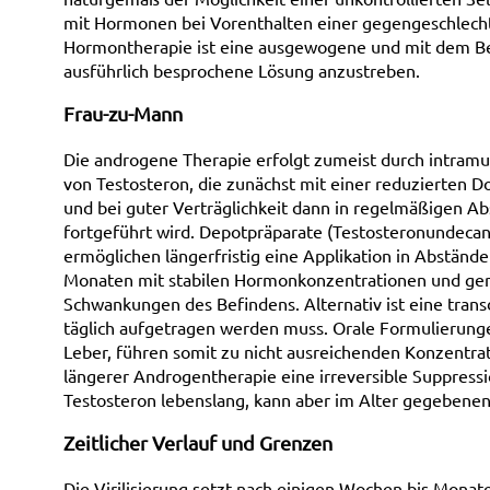
mit Hormonen bei Vorenthalten einer gegengeschlech
Hormontherapie ist eine ausgewogene und mit dem B
ausführlich besprochene Lösung anzustreben.
Frau-zu-Mann
Die androgene Therapie erfolgt zumeist durch intram
von Testosteron, die zunächst mit einer reduzierten 
und bei guter Verträglichkeit dann in regelmäßigen A
fortgeführt wird. Depotpräparate (Testosteronundecan
ermöglichen längerfristig eine Applikation in Abständ
Monaten mit stabilen Hormonkonzentrationen und ge
Schwankungen des Befindens. Alternativ ist eine trans
täglich aufgetragen werden muss. Orale Formulierunge
Leber, führen somit zu nicht ausreichenden Konzentra
längerer Androgentherapie eine irreversible Suppression
Testosteron lebenslang, kann aber im Alter gegebenenf
Zeitlicher Verlauf und Grenzen
Die Virilisierung setzt nach einigen Wochen bis Monat