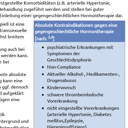
gestellte Komorbiditäten (z.B. arterielle Hypertonie,
 Behandlung zugeführt werden und stellen bei guter
 Einleitung einer gegengeschlechtlichen Hormontherapie dar.
iell ist eine
Absolute Kontraindikationen gegen eine
transsexuelle
gegengeschlechtliche Hormontherapie
ichst breitem
2,4
[nach:
]
r
psychiatrische Erkrankungen mit
ung auch bei
Symptomen der
t werden kann.
Geschlechtsdysphorie
e bei
Non-Compliance
Aktueller Alkohol-, Medikamenten-,
nnte absolute
Drogenabusus
g kann eine
 ggf. dennoch
Kinderwunsch
d aufgeklärt
schwere thrombembolische
lügen eine
Vorerkrankung
nicht eingestellte Vorerkrankungen
tik
(arterielle Hypertonie, Diabetes
mellitus,Epilepsie,
intergrund und
Niereninsuffizienz)
lbstmedikation