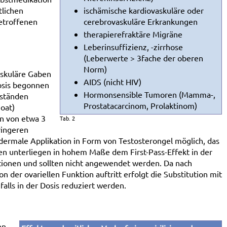
tlichen
ischämische kardiovaskuläre oder
etroffenen
cerebrovaskuläre Erkrankungen
therapierefraktäre Migräne
Leberinsuffizienz, -zirrhose
(Leberwerte > 3fache der oberen
Norm)
uskuläre Gaben
AIDS (nicht HIV)
Dosis begonnen
Hormonsensible Tumoren (Mamma-,
bständen
Prostatacarcinom, Prolaktinom)
oat)
en von etwa 3
Tab. 2
ringeren
dermale Applikation in Form von Testosterongel möglich, das
n unterliegen in hohem Maße dem First-Pass-Effekt in der
tionen und sollten nicht angewendet werden. Da nach
 der ovariellen Funktion auftritt erfolgt die Substitution mit
alls in der Dosis reduziert werden.
en