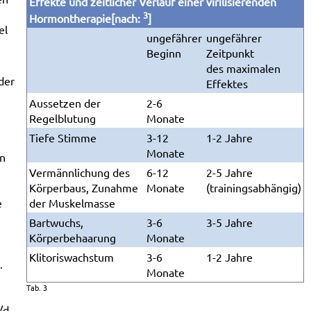
Effekte und zeitlicher Verlauf einer virilisierenden
3
Hormontherapie
[nach:
]
el
ungefährer
ungefährer
Beginn
Zeitpunkt
des maximalen
der
Effektes
e
Aussetzen der
2-6
Regelblutung
Monate
Tiefe Stimme
3-12
1-2 Jahre
Monate
en
Vermännlichung des
6-12
2-5 Jahre
Körperbaus, Zunahme
Monate
(trainingsabhängig)
e
der Muskelmasse
Bartwuchs,
3-6
3-5 Jahre
Körperbehaarung
Monate
Klitoriswachstum
3-6
1-2 Jahre
.
Monate
Tab. 3
/d.