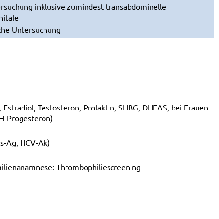
rsuchung inklusive zumindest transabdominelle
nitale
sche Untersuchung
 Estradiol, Testosteron, Prolaktin, SHBG, DHEAS, bei Frauen
H-Progesteron)
Bs-Ag, HCV-Ak)
amilienanamnese: Thrombophiliescreening