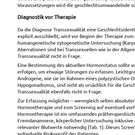
Voraussetzungen wird die geschlechtsumwandelnde so
Diagnostik vor Therapie
Da die Diagnose Transsexualität eine Geschlechtsident
explizit ausschließt, wird vor Beginn der Therapie z
humangenetische zytogenetische Untersuchung (Karyo
Aberrationen sind bei Transsexuellen wie in der Allge
Transsexualität nicht in Frage.
Eine Bestimmung des aktuellen Hormonstatus sollte v
erfolgen, um etwaige Störungen zu erfassen. Leichtgr
Androgene, wie sie im Rahmen eines polyzystischen 
Hypogonadismus, sind nicht als ursächlich für die Ges
Transsexualität ebenfalls nicht in Frage.
Zur Erfassung möglicher – wenngleich selten absolute
Hormontherapie und zum Screening auf eventuell vorh
Hormontherapie ist ein umfassendes prätherapeutische
Fremdanamnese, körperlicher Untersuchung inklusive
relevanter Blutwerte notwendig (Tab. 1). Dieses Scree
individuelle Risikoprofil des Patienten.