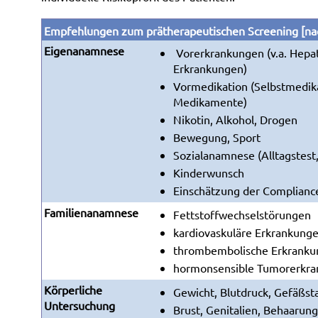
Empfehlungen zum prätherapeutischen Screening
[na
Eigenanamnese
Vorerkrankungen (v.a. Hepat
Erkrankungen)
Vormedikation (Selbstmedik
Medikamente)
Nikotin, Alkohol, Drogen
Bewegung, Sport
Sozialanamnese (Alltagstest,
Kinderwunsch
Einschätzung der Complianc
Familienanamnese
Fettstoffwechselstörungen
kardiovaskuläre Erkrankung
thrombembolische Erkrank
hormonsensible Tumorerkr
Körperliche
Gewicht, Blutdruck, Gefäßst
Untersuchung
Brust, Genitalien, Behaarun