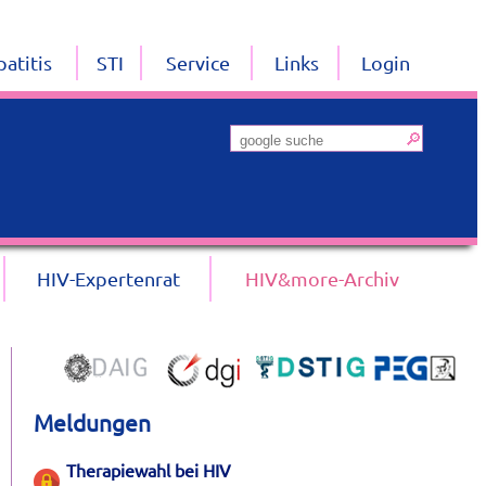
atitis
STI
Service
Links
Login
HIV-Expertenrat
HIV&more-Archiv
Meldungen
Therapiewahl bei HIV