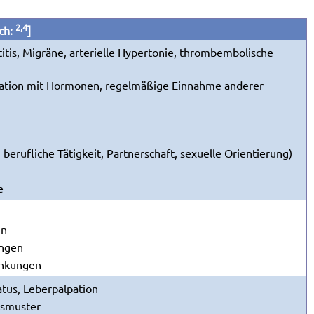
2,4
ch:
]
itis, Migräne, arterielle Hypertonie, thrombembolische
ation mit Hormonen, regelmäßige Einnahme anderer
 berufliche Tätigkeit, Partnerschaft, sexuelle Orientierung)
e
en
ungen
ankungen
atus, Leberpalpation
gsmuster