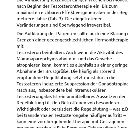
nach Beginn der Testosterontherapie ein. Bis zum
maximal erreichbaren Effekt vergehen aber in der Reg
mehrere Jahre (Tab. 3). Die eingetretenen
Veränderungen sind überwiegend irreversibel.
Die Aufklärung der Patienten sollte auch eine Klärung 
Grenzen einer gegengeschlechtlichen Hormontherapi
mit
Testosteron beinhalten. Auch wenn die Aktivität des
Mammaparenchyms abnimmt und das Gewebe
atrophieren kann, kommt es allenfalls zu einer gering
Abnahme der Brustgröße. Die häufig als störend
empfundene Regelblutung setzt meist durch die
Testosteron-induzierte Suppression der Gonadotropin
rasch aus, insbesondere bei intramuskulärer
Testosterongabe. Ist ein unmittelbares Aussetzen der
Regelblutung für den Betroffenen von besonderer
Wichtigkeit oder persistiert die Regelblutung – was z.B
bei transdermaler Testosterongabe häufiger auftritt –
kann eine vorübergehende Therapie mit Gestagenen
erwogen werden, z.B. in Form von Chlormadinon 2 mg