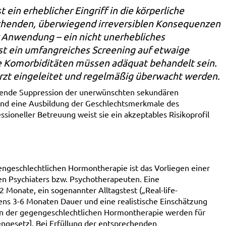
ein erheblicher Eingriff in die körperliche
reichenden, überwiegend irreversiblen Konsequenzen
r Anwendung – ein nicht unerhebliches
 ist ein umfangreiches Screening auf etwaige
e Komorbiditäten müssen adäquat behandelt sein.
Arzt eingeleitet und regelmäßig überwacht werden.
ehende Suppression der unerwünschten sekundären
und eine Ausbildung der Geschlechtsmerkmale des
sioneller Betreuung weist sie ein akzeptables Risikoprofil
ngeschlechtlichen Hormontherapie ist das Vorliegen einer
en Psychiaters bzw. Psychotherapeuten. Eine
Monate, ein sogenannter Alltagstest („Real-life-
ns 3-6 Monaten Dauer und eine realistische Einschätzung
en der gegengeschlechtlichen Hormontherapie werden für
lengesetz]. Bei Erfüllung der entsprechenden