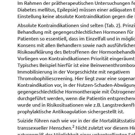
Im Rahmen der prätherapeutischen Untersuchungen fest
Diabetes mellitus, Epilepsie) müssen einer adäquaten
Einstellung keine absolute Kontraindikation gegen die
Absolute Kontraindikationen sind selten (Tab. 2). Prinzip
Behandlung mit gegengeschlechtlichen Hormonen für 
Patienten so essentiell, dass im Einzelfall und in mögl
Konsens mit allen Behandlern sowie nach ausführliche
Risikoaufklärung des Betroffenen der Hormonbehandl
Vorliegen von Kontraindikationen Priorität eingeräum
Typisches Beispiel hierfür ist eine Beinvenenthrombos
Immobilisierung in der Vorgeschichte mit negativem
Thromobophiliescreening. Hier liegt zwar eine sogena
Kontraindikation vor, in der Nutzen-Schaden-Abwägun
gegengeschlechtliche Hormontherapie mit Östrogenen
durchgeführt werden, wenn die Patientin entsprechen
wurde und in Risikosituationen wie z.B. Langstreckenf
prophylaktische Antikoagulation sichergestellt ist.
Suizide führen nach wie vor in der die Mortalitätsstatis
2
transsexueller Menschen.
Nicht zuletzt vor diesem H
naturgemäß der Möglichkeit einer unkontrollierten Se