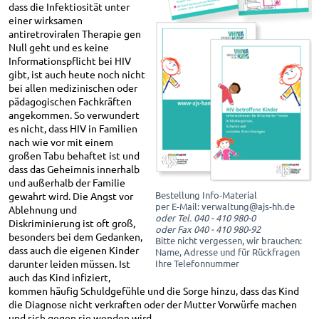
dass die Infektiosität unter
einer wirksamen
antiretroviralen Therapie gen
Null geht und es keine
Informationspflicht bei HIV
gibt, ist auch heute noch nicht
bei allen medizinischen oder
pädagogischen Fachkräften
angekommen. So verwundert
es nicht, dass HIV in Familien
nach wie vor mit einem
großen Tabu behaftet ist und
dass das Geheimnis innerhalb
und außerhalb der Familie
Bestellung Info-Material
gewahrt wird. Die Angst vor
per E-Mail: verwaltung@ajs-hh.de
Ablehnung und
oder
Tel. 040 - 410 980-0
Diskriminierung ist oft groß,
oder Fax 040 - 410 980-92
besonders bei dem Gedanken,
Bitte nicht vergessen, wir brauchen:
dass auch die eigenen Kinder
Name, Adresse und für Rückfragen
darunter leiden müssen. Ist
Ihre Telefonnummer
auch das Kind infiziert,
kommen häufig Schuldgefühle und die Sorge hinzu, dass das Kind
die Diagnose nicht verkraften oder der Mutter Vorwürfe machen
und sich gegen sie wenden wird.