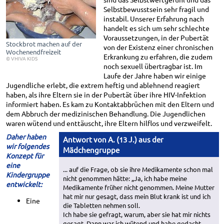
Selbstbewusstsein sehr fragil und
instabil. Unserer Erfahrung nach
handelt es sich um sehr schlechte
Voraussetzungen, in der Pubertät
Stockbrot machen auf der
von der Existenz einer chronischen
Wochenendfreizeit
Erkrankung zu erfahren, die zudem
© VHIVA KIDS
noch sexuell übertragbar ist. Im
Laufe der Jahre haben wir einige
Jugendliche erlebt, die extrem heftig und ablehnend reagiert
haben, als ihre Eltern sie in der Pubertät über ihre HIV-Infektion
informiert haben. Es kam zu Kontaktabbrüchen mit den Eltern und
dem Abbruch der medizinischen Behandlung. Die Jugendlichen
waren wütend und enttäuscht, ihre Eltern hilflos und verzweifelt.
Daher haben
Antwort von A. (13 J.) aus der
wir folgendes
Mädchengruppe
Konzept für
eine
... auf die Frage, ob sie ihre Medikamente schon mal
Kindergruppe
nicht genommen hätte: „Ja, ich habe meine
entwickelt:
Medikamente früher nicht genommen. Meine Mutter
hat mir nur gesagt, dass mein Blut krank ist und ich
Eine
die Tabletten nehmen soll.
Ich habe sie gefragt, warum, aber sie hat mir nichts
gesagt. Dann war ich wütend und habe gedacht,