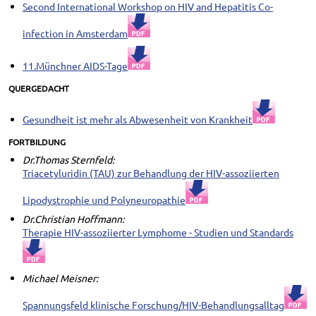
Second International Workshop on HIV and Hepatitis Co-
infection in Amsterdam
11.Münchner AIDS-Tage
QUERGEDACHT
Gesundheit ist mehr als Abwesenheit von Krankheit
FORTBILDUNG
Dr.Thomas Sternfeld:
Triacetyluridin (TAU) zur Behandlung der HIV-assoziierten
Lipodystrophie und Polyneuropathie
Dr.Christian Hoffmann:
Therapie HIV-assoziierter Lymphome - Studien und Standards
Michael Meisner:
Spannungsfeld klinische Forschung/HIV-Behandlungsalltag