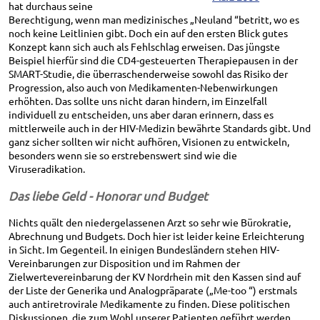
hat durchaus seine
Berechtigung, wenn man medizinisches „Neuland “betritt, wo es
noch keine Leitlinien gibt. Doch ein auf den ersten Blick gutes
Konzept kann sich auch als Fehlschlag erweisen. Das jüngste
Beispiel hierfür sind die CD4-gesteuerten Therapiepausen in der
SMART-Studie, die überraschenderweise sowohl das Risiko der
Progression, also auch von Medikamenten-Nebenwirkungen
erhöhten. Das sollte uns nicht daran hindern, im Einzelfall
individuell zu entscheiden, uns aber daran erinnern, dass es
mittlerweile auch in der HIV-Medizin bewährte Standards gibt. Und
ganz sicher sollten wir nicht aufhören, Visionen zu entwickeln,
besonders wenn sie so erstrebenswert sind wie die
Viruseradikation.
Das liebe Geld - Honorar und Budget
Nichts quält den niedergelassenen Arzt so sehr wie Bürokratie,
Abrechnung und Budgets. Doch hier ist leider keine Erleichterung
in Sicht. Im Gegenteil. In einigen Bundesländern stehen HIV-
Vereinbarungen zur Disposition und im Rahmen der
Zielwertevereinbarung der KV Nordrhein mit den Kassen sind auf
der Liste der Generika und Analogpräparate („Me-too “) erstmals
auch antiretrovirale Medikamente zu finden. Diese politischen
Diskussionen, die zum Wohl unserer Patienten geführt werden