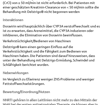
(CrCl) von ≥ 50 ml/min ist nicht erforderlich. Bei Patienten mit
einer geschätzten Kreatinin-Clearance von < 50 ml/min sollte die
Behandlung mit Delstrigo® nicht begonnen werden
Interaktionen
Doravirin wird hauptsächlich über CYP3A verstoffwechselt und es
ist zu erwarten, dass Arzneimittel, die CYP3A induzieren oder
inhibieren, die Elimination von Doravirin beeinflussen.
Verkehrstüchtigkeit/Bedienen von Maschinen
Delstrigo® kann einen geringen Einfluss auf die
Verkehrstüchtigkeit und die Fähigkeit zum Bedienen von
Maschinen haben. Die Patienten sind darauf hinzuweisen, dass
unter der Behandlung mit Delstrigo Ermüdung, Schwindel und
Schläfrigkeit berichtet wurden.
Nebenwirkungen
Im Vergleich zu Efavirenz weniger ZNS-Probleme und weniger
Fettstoffwechselstörungen.
Bewertung/Einordnung/Nutzen
NNRTI gehören in allen Leitlinien nicht mehr zu den Mitteln der
Wahl bei der ersten antiretroviralen Therapie, sie können aber in