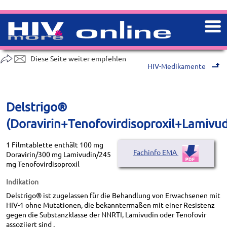
Diese Seite weiter empfehlen
HIV-Medikamente
Delstrigo®
(Doravirin+Tenofovirdisoproxil+Lamivud
1 Filmtablette enthält 100 mg
Fachinfo EMA
Doravirin/300 mg Lamivudin/245
mg Tenofovirdisoproxil
Indikation
Delstrigo® ist zugelassen für die Behandlung von Erwachsenen mit
HIV-1 ohne Mutationen, die bekanntermaßen mit einer Resistenz
gegen die Substanzklasse der NNRTI, Lamivudin oder Tenofovir
assoziiert sind .