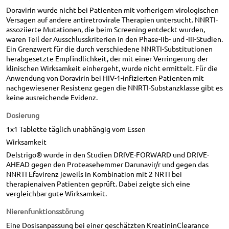
Doravirin wurde nicht bei Patienten mit vorherigem virologischen
Versagen auf andere antiretrovirale Therapien untersucht. NNRTI-
assoziierte Mutationen, die beim Screening entdeckt wurden,
waren Teil der Ausschlusskriterien in den Phase-IIb- und -III-Studien.
Ein Grenzwert für die durch verschiedene NNRTI-Substitutionen
herabgesetzte Empfindlichkeit, der mit einer Verringerung der
klinischen Wirksamkeit einhergeht, wurde nicht ermittelt. Für die
Anwendung von Doravirin bei HIV-1-infizierten Patienten mit
nachgewiesener Resistenz gegen die NNRTI-Substanzklasse gibt es
keine ausreichende Evidenz.
Dosierung
1x1 Tablette täglich unabhängig vom Essen
Wirksamkeit
Delstrigo® wurde in den Studien DRIVE-FORWARD und DRIVE-
AHEAD gegen den Proteasehemmer Darunavir/r und gegen das
NNRTI Efavirenz jeweils in Kombination mit 2 NRTI bei
therapienaiven Patienten geprüft. Dabei zeigte sich eine
vergleichbar gute Wirksamkeit.
Nierenfunktionsstörung
Eine Dosisanpassung bei einer geschätzten KreatininClearance