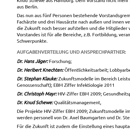
Knud Schewe aus Hamburg. Dem Vorstand nicht mehr a
aus Berlin.
Das nun aus fünf Personen bestehende Vorstandsgrem
Fachärzte und drei Hausärzte nach außen und innen ver
die Zukunft noch besser aufstellen und die Mitglieder
Vorstandes ist für alle Bereiche, z.B. Fortbildung, ve
Schwerpunkte.
AUFGABENVERTEILUNG UND ANSPRECHPARTNER:
Dr. Hans Jäger:
Forschung;
Dr. Heribert Knechten:
Öffentlichkeitsarbeit; Lobbyarb
Dr. Stephan Klauke:
Zukunftsmodelle im Bereich Leist
Genossenschaft); EBM Ziffer Infektiologie 2011
Dr. Christoph Mayr:
HIV-Ziffer EBM 2009; Gesundheitspo
Dr. Knud Schewe:
Qualitätsmanagement,
Die Projekte HIV-Ziffer EBM 2009; Zukunftsmodelle i
werden personell von Dr. Axel Baumgarten und Dr. Ste
Für die Zukunft ist zudem die Einstellung eines haupt