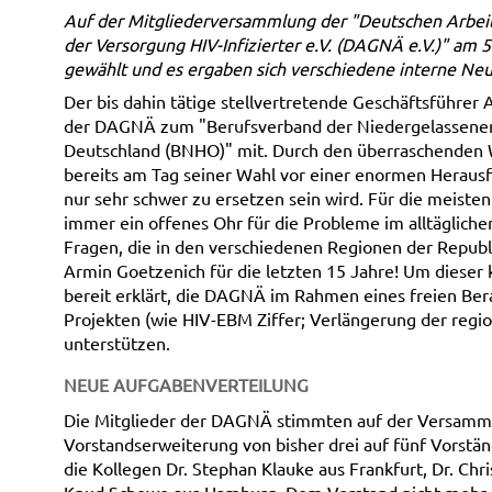
Auf der Mitgliederversammlung der "Deutschen Arbeit
der Versorgung HIV-Infizierter e.V. (DAGNÄ e.V.)" am 
gewählt und es ergaben sich verschiedene interne Ne
Der bis dahin tätige stellvertretende Geschäftsführer
der DAGNÄ zum "Berufsverband der Niedergelassene
Deutschland (BNHO)" mit. Durch den überraschenden
bereits am Tag seiner Wahl vor einer enormen Herausf
nur sehr schwer zu ersetzen sein wird. Für die meiste
immer ein offenes Ohr für die Probleme im alltägliche
Fragen, die in den verschiedenen Regionen der Republi
Armin Goetzenich für die letzten 15 Jahre! Um dieser k
bereit erklärt, die DAGNÄ im Rahmen eines freien Ber
Projekten (wie HIV-EBM Ziffer; Verlängerung der regi
unterstützen.
NEUE AUFGABENVERTEILUNG
Die Mitglieder der DAGNÄ stimmten auf der Versamml
Vorstandserweiterung von bisher drei auf fünf Vorstä
die Kollegen Dr. Stephan Klauke aus Frankfurt, Dr. Chr