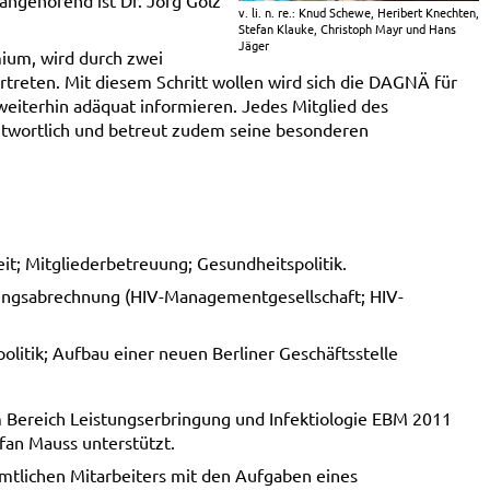
ngehörend ist Dr. Jörg Gölz
v. li. n. re.: Knud Schewe, Heribert Knechten,
Stefan Klauke, Christoph Mayr und Hans
Jäger
ium, wird durch zwei
treten. Mit diesem Schritt wollen wird sich die DAGNÄ für
 weiterhin adäquat informieren. Jedes Mitglied des
rantwortlich und betreut zudem seine besonderen
eit; Mitgliederbetreuung; Gesundheitspolitik.
ungsabrechnung (HIV-Managementgesellschaft; HIV-
litik; Aufbau einer neuen Berliner Geschäftsstelle
m Bereich Leistungserbringung und Infektiologie EBM 2011
fan Mauss unterstützt.
amtlichen Mitarbeiters mit den Aufgaben eines