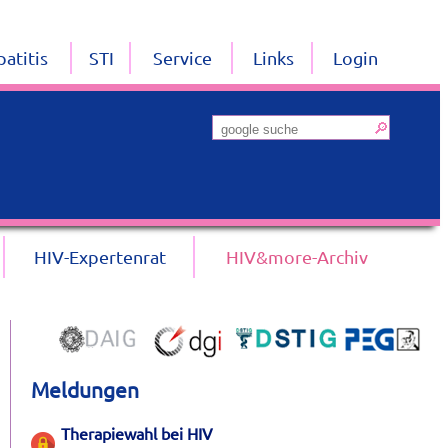
atitis
STI
Service
Links
Login
HIV-Expertenrat
HIV&more-Archiv
Meldungen
Therapiewahl bei HIV