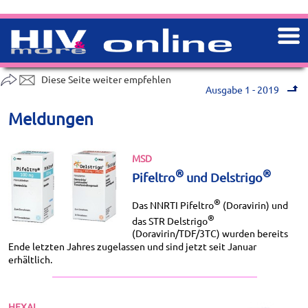
Diese Seite weiter empfehlen
Ausgabe 1 - 2019
Meldungen
MSD
®
®
Pifeltro
und Delstrigo
®
Das NNRTI Pifeltro
(Doravirin) und
®
das STR Delstrigo
(Doravirin/TDF/3TC) wurden bereits
Ende letzten Jahres zugelassen und sind jetzt seit Januar
erhältlich.
HEXAL