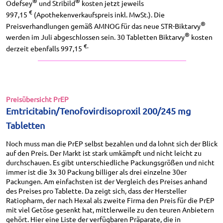
®
®
Odefsey
und Stribild
kosten jetzt jeweils
€
997,15
(Apothekenverkaufspreis inkl. MwSt.). Die
®
Preisverhandlungen gemäß AMNOG für das neue STR-Biktarvy
®
werden im Juli abgeschlossen sein. 30 Tabletten Biktarvy
kosten
€
.
derzeit ebenfalls 997,15
Preisübersicht PrEP
Emtricitabin/Tenofovirdisoproxil 200/245 mg
Tabletten
Noch muss man die PrEP selbst bezahlen und da lohnt sich der Blick
auf den Preis. Der Markt ist stark umkämpft und nicht leicht zu
durchschauen. Es gibt unterschiedliche Packungsgrößen und nicht
immer ist die 3x 30 Packung billiger als drei einzelne 30er
Packungen. Am einfachsten ist der Vergleich des Preises anhand
des Preises pro Tablette. Da zeigt sich, dass der Hersteller
Ratiopharm, der nach Hexal als zweite Firma den Preis für die PrEP
mit viel Getöse gesenkt hat, mittlerweile zu den teuren Anbietern
gehört. Hier eine Liste der verfügbaren Präparate, die in