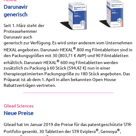
Darunavir
generisch
Seit 1. März steht der
Proteasehemmer
Darunavir auch
generisch zur Verfügung. Es wird unter anderem vom Unternehmen
®
HEXAL angeboten. Darunavir HEXAL
800 mg Filmtabletten sind in
den Packungsgrößen mit 30 (
803,71 € AVP
) und 90 Filmtabletten
®
erhältlich. Darunavir HEXAL
600 mg Filmtabletten werden
zusätzlich zu Packung à 60 Stück (
594,42 €
) nun in einer
therapieoptimierten Packungsgröße zu 180 Stück angeboten. Das
Präparat ist ab dem 1. April in allen bekannten Open House
Rabattverträgen vertreten.
Gilead Sciences
Neue Preise
Gilead hat im Januar 2019 die Preise für das patentgeschützte STR-
®
®
Portfolio gesenkt. 30 Tabletten der STR Eviplera
, Genvoya
,