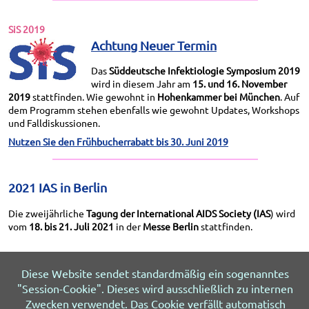
SiS 2019
Achtung Neuer Termin
Das
Süddeutsche Infektiologie Symposium 2019
wird in diesem Jahr am
15. und 16. November
2019
stattfinden. Wie gewohnt in
Hohenkammer bei München
. Auf
dem Programm stehen ebenfalls wie gewohnt Updates, Workshops
und Falldiskussionen.
Nutzen Sie den Frühbucherrabatt bis 30. Juni 2019
2021 IAS in Berlin
Die zweijährliche
Tagung der International AIDS Society (IAS
) wird
vom
18. bis 21. Juli 2021
in der
Messe Berlin
stattfinden.
Diese Website sendet standardmäßig ein sogenanntes
"Session-Cookie". Dieses wird ausschließlich zu internen
Ausgabe 1 - 2019
Zwecken verwendet. Das Cookie verfällt automatisch