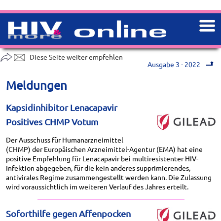
Diese Seite weiter empfehlen
Ausgabe 3 - 2022
Meldungen
Kapsidinhibitor Lenacapavir
Positives CHMP Votum
Der Ausschuss für Humanarzneimittel
(CHMP) der Europäischen Arzneimittel-Agentur (EMA) hat eine
positive Empfehlung für Lenacapavir bei multiresistenter HIV-
Infektion abgegeben, für die kein anderes supprimierendes,
antivirales Regime zusammengestellt werden kann. Die Zulassung
wird voraussichtlich im weiteren Verlauf des Jahres erteilt.
Soforthilfe gegen Affenpocken