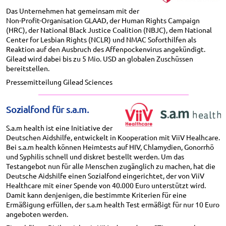
Das Unternehmen hat gemeinsam mit der
Non-Profit-Organisation GLAAD, der Human Rights Campaign
(HRC), der National Black Justice Coalition (NBJC), dem National
Center for Lesbian Rights (NCLR) und NMAC Soforthilfen als
Reaktion auf den Ausbruch des Affenpockenvirus angekündigt.
Gilead wird dabei bis zu 5 Mio. USD an globalen Zuschüssen
bereitstellen.
Pressemitteilung Gilead Sciences
Sozialfond für s.a.m.
S.a.m health ist eine Initiative der
Deutschen Aidshilfe, entwickelt in Kooperation mit ViiV Healhcare.
Bei s.a.m health können Heimtests auf HIV, Chlamydien, Gonorrhö
und Syphilis schnell und diskret bestellt werden. Um das
Testangebot nun für alle Menschen zugänglich zu machen, hat die
Deutsche Aidshilfe einen Sozialfond eingerichtet, der von ViiV
Healthcare mit einer Spende von 40.000 Euro unterstützt wird.
Damit kann denjenigen, die bestimmte Kriterien für eine
Ermäßigung erfüllen, der s.a.m health Test ermäßigt für nur 10 Euro
angeboten werden.