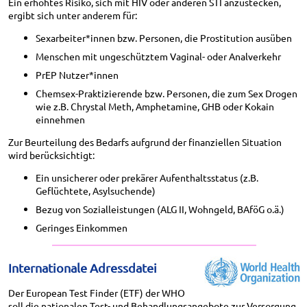
Ein erhöhtes Risiko, sich mit HIV oder anderen STI anzustecken,
ergibt sich unter anderem für:
Sexarbeiter*innen bzw. Personen, die Prostitution ausüben
Menschen mit ungeschütztem Vaginal- oder Analverkehr
PrEP Nutzer*innen
Chemsex-Praktizierende bzw. Personen, die zum Sex Drogen
wie z.B. Chrystal Meth, Amphetamine, GHB oder Kokain
einnehmen
Zur Beurteilung des Bedarfs aufgrund der finanziellen Situation
wird berücksichtigt:
Ein unsicherer oder prekärer Aufenthaltsstatus (z.B.
Geflüchtete, Asylsuchende)
Bezug von Sozialleistungen (ALG II, Wohngeld, BAföG o.ä.)
Geringes Einkommen
Internationale Adressdatei
Der European Test Finder (ETF) der WHO
soll die nationalen Test- und Behandlungsangebote zur Versorgung