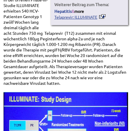
Weiterer Beitrag zum Thema:
Studie ILLUMINATE
erhielten 540 HCV-
Hepatitis
&
more
Patienten Genotyp 1
Telaprevir: ILLUMINATE
zwölf Wochen lang
dreimal täglich alle
acht Stunden 750 mg Telaprevir (T12) zusammen mit einmal
wöchentlich 180μg Peginterferon alpha-2a und je nach
Körpergewicht täglich 1.000-1.200 mg Ribavirin (PR). Danach
wurde die Therapie mit pegIFN/RBV fortgeführt. Patienten, die
eine eRVR erreichten, wurden bei Woche 20 randomisiert auf die
beiden Behandlungsarme 24 Wochen oder 48 Wochen
Gesamtdauer aufgeteilt. Als Therapieversager wurden Patienten
gewertet, deren Viruslast bei Woche 12 nicht mehr als 2 Logstufen
gesunken war oder die zu Woche 24 nach wie vor eine
nachweisbare Viruslast hatten.