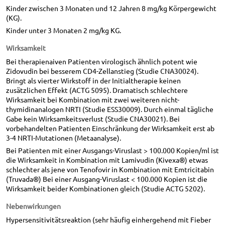
Kinder zwischen 3 Monaten und 12 Jahren 8 mg/kg Körpergewicht
(KG).
Kinder unter 3 Monaten 2 mg/kg KG.
Wirksamkeit
Bei therapienaiven Patienten virologisch ähnlich potent wie
Zidovudin bei besserem CD4-Zellanstieg (Studie CNA30024).
Bringt als vierter Wirkstoff in der Initialtherapie keinen
zusätzlichen Effekt (ACTG 5095). Dramatisch schlechtere
Wirksamkeit bei Kombination mit zwei weiteren nicht-
thymidinanalogen NRTI (Studie ESS30009). Durch einmal tägliche
Gabe kein Wirksamkeitsverlust (Studie CNA30021). Bei
vorbehandelten Patienten Einschränkung der Wirksamkeit erst ab
3-4 NRTI-Mutationen (Metaanalyse).
Bei Patienten mit einer Ausgangs-Viruslast > 100.000 Kopien/ml ist
die Wirksamkeit in Kombination mit Lamivudin (Kivexa®) etwas
schlechter als jene von Tenofovir in Kombination mit Emtricitabin
(Truvada®) Bei einer Ausgang-Viruslast < 100.000 Kopien ist die
Wirksamkeit beider Kombinationen gleich (Studie ACTG 5202).
Nebenwirkungen
Hypersensitivitätsreaktion (sehr häufig einhergehend mit Fieber