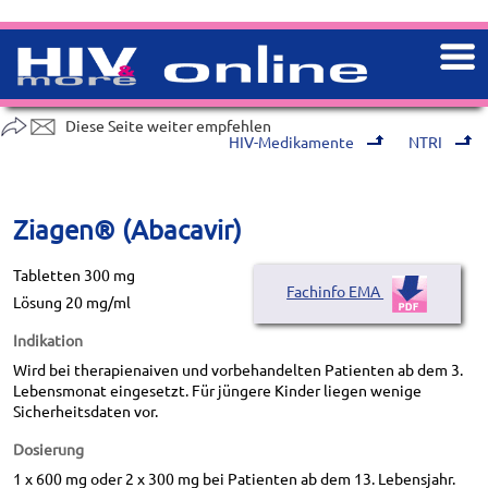
Diese Seite weiter empfehlen
HIV-Medikamente
NTRI
Ziagen® (Abacavir)
Tabletten 300 mg
Fachinfo EMA
Lösung 20 mg/ml
Indikation
Wird bei therapienaiven und vorbehandelten Patienten ab dem 3.
Lebensmonat eingesetzt. Für jüngere Kinder liegen wenige
Sicherheitsdaten vor.
Dosierung
1 x 600 mg oder 2 x 300 mg bei Patienten ab dem 13. Lebensjahr.