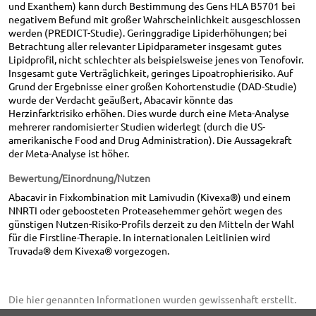
und Exanthem) kann durch Bestimmung des Gens HLA B5701 bei
negativem Befund mit großer Wahrscheinlichkeit ausgeschlossen
werden (PREDICT-Studie). Geringgradige Lipiderhöhungen; bei
Betrachtung aller relevanter Lipidparameter insgesamt gutes
Lipidprofil, nicht schlechter als beispielsweise jenes von Tenofovir.
Insgesamt gute Verträglichkeit, geringes Lipoatrophierisiko. Auf
Grund der Ergebnisse einer großen Kohortenstudie (DAD-Studie)
wurde der Verdacht geäußert, Abacavir könnte das
Herzinfarktrisiko erhöhen. Dies wurde durch eine Meta-Analyse
mehrerer randomisierter Studien widerlegt (durch die US-
amerikanische Food and Drug Administration). Die Aussagekraft
der Meta-Analyse ist höher.
Bewertung/Einordnung/Nutzen
Abacavir in Fixkombination mit Lamivudin (Kivexa®) und einem
NNRTI oder geboosteten Proteasehemmer gehört wegen des
günstigen Nutzen-Risiko-Profils derzeit zu den Mitteln der Wahl
für die Firstline-Therapie. In internationalen Leitlinien wird
Truvada® dem Kivexa® vorgezogen.
Die hier genannten Informationen wurden gewissenhaft erstellt.
Eine Gewähr für die Richtigkeit der gemachten Angaben kann trotz