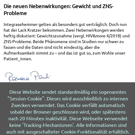
Die neuen Nebenwirkungen: Gewicht und ZNS-
Probleme
Integrasehemmer gelten als besonders gut verträglich. Doch nun
hat der Lack Kratzer bekommen. Zwei Nebenwirkungen werden
heftig diskutiert: Gewichtszunahme (vergl. HIV&more 4/2018) und
ZNS-Probleme. Beide Phänomene sind in Studien nur schwer zu
fassen und die Daten sind nicht eindeutig, aber die
Aufmerksamkeit nimmt zu – und das ist gut so, zum Wohle unser
Patient_innen.
Dr. Ramona Pauli
Diese Website sendet standardmäßig ein sogenanntes
"Session-Cookie". Dieses wird ausschließlich zu internen
Zwecken verwendet. Das Cookie verfällt automatisch
Ausgabe 1 - 2019
sobald der Browser geschlossen wird, oder spätestens
nach 20 Minuten inaktivität. Diese Webseite verwendet
© 2026 HIV&more
Impressum
Datenschutz
keine 'Tracking-Mechanismen'. Alle Informationen sind
Über uns
Sitemap
Letzte Änderung 05.08.2026
auch mit ausgeschalteter Cookie-Funktionalität erhältlich.