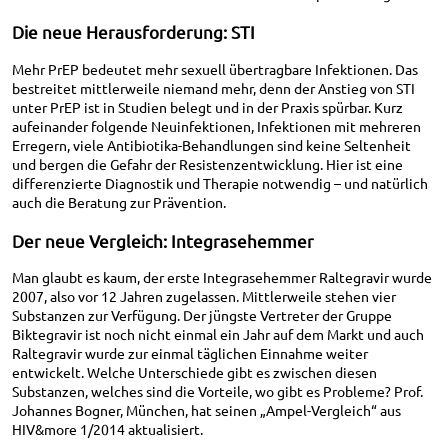
Die neue Herausforderung: STI
Mehr PrEP bedeutet mehr sexuell übertragbare Infektionen. Das
bestreitet mittlerweile niemand mehr, denn der Anstieg von STI
unter PrEP ist in Studien belegt und in der Praxis spürbar. Kurz
aufeinander folgende Neuinfektionen, Infektionen mit mehreren
Erregern, viele Antibiotika-Behandlungen sind keine Seltenheit
und bergen die Gefahr der Resistenzentwicklung. Hier ist eine
differenzierte Diagnostik und Therapie notwendig – und natürlich
auch die Beratung zur Prävention.
Der neue Vergleich: Integrasehemmer
Man glaubt es kaum, der erste Integrasehemmer Raltegravir wurde
2007, also vor 12 Jahren zugelassen. Mittlerweile stehen vier
Substanzen zur Verfügung. Der jüngste Vertreter der Gruppe
Biktegravir ist noch nicht einmal ein Jahr auf dem Markt und auch
Raltegravir wurde zur einmal täglichen Einnahme weiter
entwickelt. Welche Unterschiede gibt es zwischen diesen
Substanzen, welches sind die Vorteile, wo gibt es Probleme? Prof.
Johannes Bogner, München, hat seinen „Ampel-Vergleich“ aus
HIV&more 1/2014 aktualisiert.