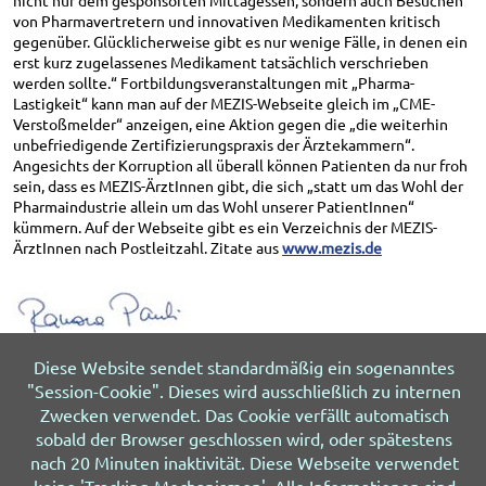
nicht nur dem gesponsorten Mittagessen, sondern auch Besuchen
von Pharmavertretern und innovativen Medikamenten kritisch
gegenüber. Glücklicherweise gibt es nur wenige Fälle, in denen ein
erst kurz zugelassenes Medikament tatsächlich verschrieben
werden sollte.“ Fortbildungsveranstaltungen mit „Pharma-
Lastigkeit“ kann man auf der MEZIS-Webseite gleich im „CME-
Verstoßmelder“ anzeigen, eine Aktion gegen die „die weiterhin
unbefriedigende Zertifizierungspraxis der Ärztekammern“.
Angesichts der Korruption all überall können Patienten da nur froh
sein, dass es MEZIS-ÄrztInnen gibt, die sich „statt um das Wohl der
Pharmaindustrie allein um das Wohl unserer PatientInnen“
kümmern. Auf der Webseite gibt es ein Verzeichnis der MEZIS-
ÄrztInnen nach Postleitzahl. Zitate aus
www.mezis.de
Dr. Ramona Pauli
Diese Website sendet standardmäßig ein sogenanntes
"Session-Cookie". Dieses wird ausschließlich zu internen
Zwecken verwendet. Das Cookie verfällt automatisch
Ausgabe 1 - 2016
sobald der Browser geschlossen wird, oder spätestens
nach 20 Minuten inaktivität. Diese Webseite verwendet
© 2026 HIV&more
Impressum
Datenschutz