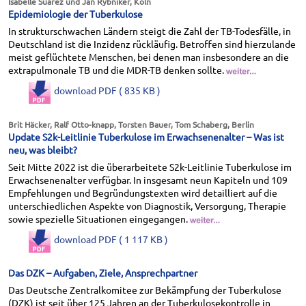
Isabelle Suárez und Jan Rybniker, Köln
Epidemiologie der Tuberkulose
In strukturschwachen Ländern steigt die Zahl der TB-Todesfälle, in
Deutschland ist die Inzidenz rückläufig. Betroffen sind hierzulande
meist geflüchtete Menschen, bei denen man insbesondere an die
extrapulmonale TB und die MDR-TB denken sollte.
download PDF ( 835 KB )
Brit Häcker, Ralf Otto-knapp, Torsten Bauer, Tom Schaberg, Berlin
Update S2k-Leitlinie Tuberkulose im Erwachsenenalter – Was ist
neu, was bleibt?
Seit Mitte 2022 ist die überarbeitete S2k-Leitlinie Tuberkulose im
Erwachsenenalter verfügbar. In insgesamt neun Kapiteln und 109
Empfehlungen und Begründungstexten wird detailliert auf die
unterschiedlichen Aspekte von Diagnostik, Versorgung, Therapie
sowie spezielle Situationen eingegangen.
download PDF ( 1 117 KB )
Das DZK – Aufgaben, Ziele, Ansprechpartner
Das Deutsche Zentralkomitee zur Bekämpfung der Tuberkulose
(DZK) ist seit über 125 Jahren an der Tuberkulosekontrolle in