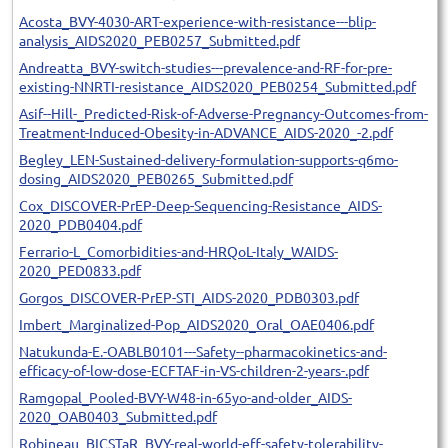
Acosta_BVY-4030-ART-experience-with-resistance---blip-
analysis_AIDS2020_PEB0257_Submitted.pdf
Andreatta_BVY-switch-studies---prevalence-and-RF-for-pre-
existing-NNRTI-resistance_AIDS2020_PEB0254_Submitted.pdf
Asif--Hill-_Predicted-Risk-of-Adverse-Pregnancy-Outcomes-from-
Treatment-Induced-Obesity-in-ADVANCE_AIDS-2020_-2.pdf
Begley_LEN-Sustained-delivery-formulation-supports-q6mo-
dosing_AIDS2020_PEB0265_Submitted.pdf
Cox_DISCOVER-PrEP-Deep-Sequencing-Resistance_AIDS-
2020_PDB0404.pdf
Ferrario-L_Comorbidities-and-HRQoL-Italy_WAIDS-
2020_PED0833.pdf
Gorgos_DISCOVER-PrEP-STI_AIDS-2020_PDB0303.pdf
Imbert_Marginalized-Pop_AIDS2020_Oral_OAE0406.pdf
Natukunda-E.-OABLB0101---Safety--pharmacokinetics-and-
efficacy-of-low-dose-ECFTAF-in-VS-children-2-years-.pdf
Ramgopal_Pooled-BVY-W48-in-65yo-and-older_AIDS-
2020_OAB0403_Submitted.pdf
Robineau_BICSTaR_BVY-real-world-eff-safety-tolerability-