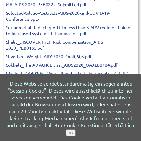
M6_AIDS-2020_PEB0229_Submitted.pdf
Selected-Gilead-Abstracts-AIDS-2020-and-COVID-19-
Conference.pptx
Serrano-et-al-Reducing-ART-to-less-than-3-ARV-regimen-linked-
to-increased-systemic-inflammation-.pdf
Shalit_DISCOVER-PrEP-Risk-Compensation_AIDS-
2020_PEB0165.pdf
Silverbeg_Weight_AIDS2020_Oral0603.pdf
Sokhela_The-ADVANCE-trial_AIDS2020_OAXLB0104.pdf
Wallin-J.-OAB0205---Vesatolimod--a-toll-like-receptor-7--TLR7--
agonist--induces-dose-dependent-immune-respons.pdf
Diese Website sendet standardmäßig ein sogenanntes
"Session-Cookie". Dieses wird ausschließlich zu internen
Zwecken verwendet. Das Cookie verfällt automatisch
sobald der Browser geschlossen wird, oder spätestens
nach 20 Minuten inaktivität. Diese Webseite verwendet
© 2026 HIV&more
Impressum
Datenschutz
keine 'Tracking-Mechanismen'. Alle Informationen sind
Über uns
Sitemap
Letzte Änderung 05.08.2026
auch mit ausgeschalteter Cookie-Funktionalität erhältlich.
ok